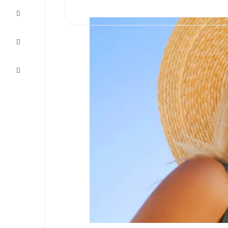
Completa
il viaggio
Ispirazione
e consigli
Servizio
clienti