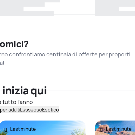
nomici?
orno confrontiamo centinaia di offerte per proporti
a!
 inizia qui
e tutto l'anno
per adulti
Lussuoso
Esotico
Last minute
Last minute