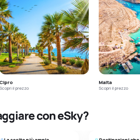
Cipro
Malta
Scopri il prezzo
Scopri il prezzo
aggiare con eSky?
La scelta più ampia
Destinazioni che