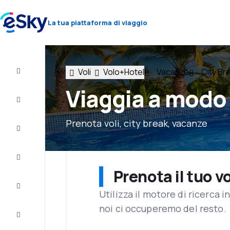
La tua piattaforma di viaggio
Voli
Volo+Hotel
Vacanze
City Br
Volo+Hotel
Viaggia a modo
Voli
Prenota voli, city break, vacanze
Vacanze
City
Break
Prenota il tuo v
Pernottamenti
Utilizza il motore di ricerca 
noi ci occuperemo del resto.
Offerte