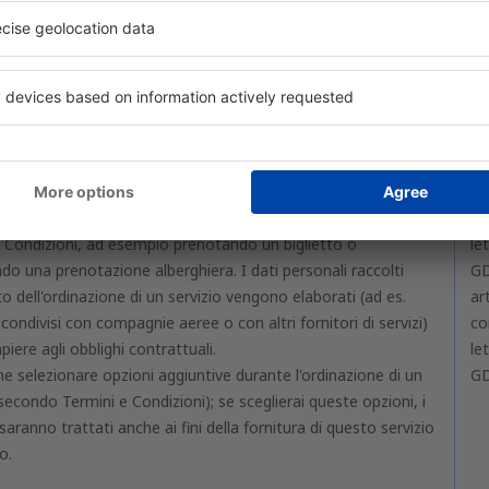
atto viene eseguito automaticamente.
te è autorizzato a concludere il contratto. Non è richiesta
ifica iniziale.
entemente dal fatto che tu crei l'account su
www.eskytravel.it
Ar
sia un utente non registrato, puoi utilizzare i servizi secondo
co
e Condizioni, ad esempio prenotando un biglietto o
le
do una prenotazione alberghiera. I dati personali raccolti
GD
to dell'ordinazione di un servizio vengono elaborati (ad es.
ar
ondivisi con compagnie aeree o con altri fornitori di servizi)
co
iere agli obblighi contrattuali.
le
e selezionare opzioni aggiuntive durante l'ordinazione di un
GD
(secondo Termini e Condizioni); se sceglierai queste opzioni, i
 saranno trattati anche ai fini della fornitura di questo servizio
o.