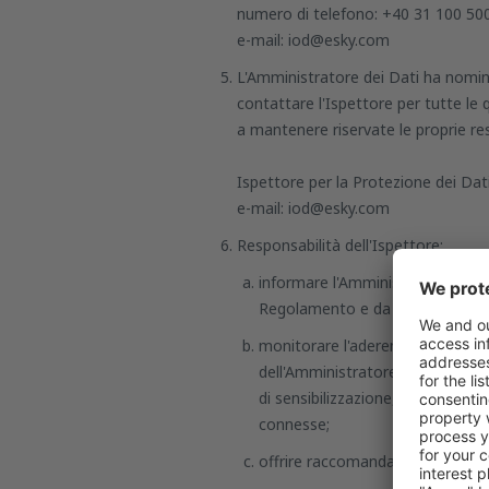
numero di telefono: +40 31 100 5000
e-mail: iod@esky.com
L'Amministratore dei Dati ha nomina
contattare l'Ispettore per tutte le q
a mantenere riservate le proprie re
Ispettore per la Protezione dei Dat
e-mail: iod@esky.com
Responsabilità dell'Ispettore:
informare l'Amministratore dei Da
Regolamento e da altre leggi dell
monitorare l'aderenza al GDPR, all
dell'Amministratore dei Dati o di
di sensibilizzazione, la formazion
connesse;
offrire raccomandazioni su come v