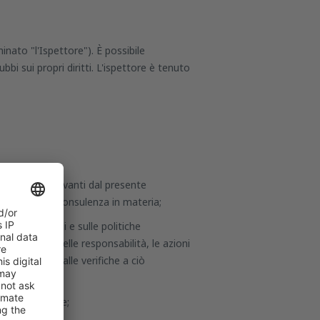
nato "l'Ispettore"). È possibile
bbi sui propri diritti. L'ispettore è tenuto
onsabilità derivanti dal presente
 fornire loro consulenza in materia;
dati personali e sulle politiche
tribuzione delle responsabilità, le azioni
e dei dati o alle verifiche a ciò
e la protezione;