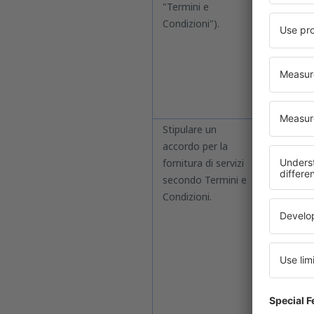
"Termini e
Condizioni").
Stipulare un
Indipend
accordo per la
o che tu 
fornitura di servizi
Termini 
secondo Termini e
effettuan
Condizioni.
durante i
es. vengo
servizi) p
Il contra
dell'Ammi