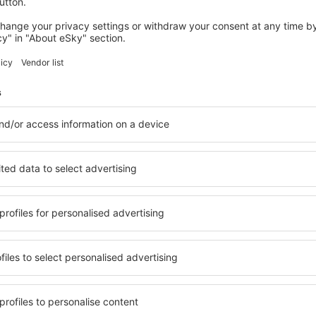
trollo;
autorità di controllo per le questioni relative al trattamento dei dati
, condurre consultazioni su tutte le altre questioni.
che i tuoi dati personali saranno trattati solo per scopi precisi, chia
finalità. Lo scopo del trattamento dei dati è la ragione per cui elabo
attare i tuoi dati personali per altri scopi, non specificati di seguit
llustra le finalità del trattamento dei dati.
ione
B
gi
 del trattamento dei dati necessari per creare un account su
Ar
ravel.it
e utilizzarlo, ad esempio, per verificare la correttezza
co
o per controllare le transazioni. Il processo di creazione
le
unt è automatizzato. In caso di problemi con la creazione
G
unt, è possibile contattare il Call Center. Ogni utente è
e 
to a creare l'account. Non è richiesta alcuna verifica iniziale.
co