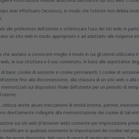
gliere informazioni relative all'attività dell'utente sul sito web. I coo
(dopo aver effettuato l'accesso), in modo che l'utente non debba inse
;
 alle preferenze dell'utente e ottimizzare l'uso dei siti web; in partic
zzano un sito web in modo appropriato e ad adattarlo alle esigenze indiv
i che aiutano a conoscere meglio il modo in cui gli utenti utilizzano il
 web, la sua struttura e il suo contenuto, in base alle aspettative degl
kie di base: cookie di sessione e cookie permanenti. I cookie di sessi
ll'utente fino alla disconnessione, alla chiusura di un sito web o alla
emorizzati sul dispositivo finale dell'utente per un periodo di temp
l'utente.
 utilizza anche alcuni meccanismi di entità interne, partner, inserzionist
 direttamente collegate alla memorizzazione dei cookie di tali entità
vigazione sui siti web (il browser web) consente per impostazione pred
no modificare in qualsiasi momento le impostazioni dei cookie nel pro
file dai propri dispositivi. Nel caso di servizi di geolocalizzazione, 