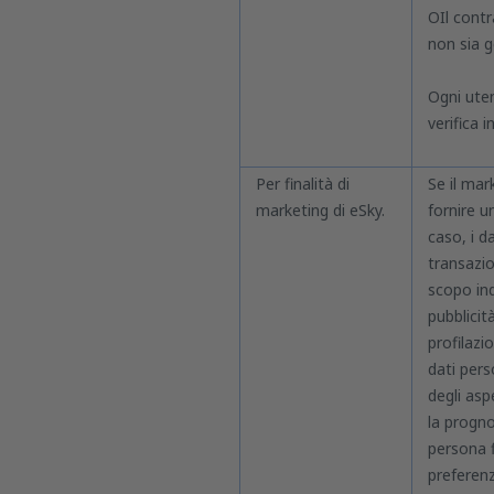
OIl cont
non sia g
Ogni uten
verifica in
Per finalità di
Se il mar
marketing di eSky.
fornire u
caso, i d
transazio
scopo ind
pubblicit
profilazi
dati pers
degli aspe
la progno
persona fi
preferenz