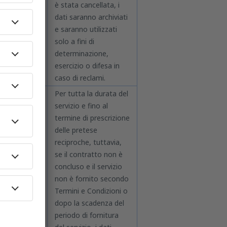
ttera a), del
è stata cancellata, i
DPR
dati saranno archiviati
e saranno utilizzati
solo a fini di
determinazione,
esercizio o difesa in
caso di reclami.
ticolo 6,
Per tutta la durata del
mma 1,
servizio e fino al
ttera b), del
termine di prescrizione
PR e
delle pretese
ticolo 22,
reciproche, tuttavia,
mma 2,
se il contratto non è
ttera a), del
concluso e il servizio
PR.
non è fornito secondo
Termini e Condizioni o
dopo la scadenza del
periodo di fornitura