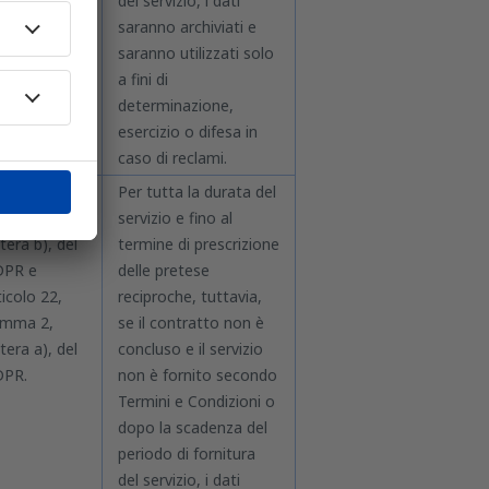
del servizio, i dati
saranno archiviati e
saranno utilizzati solo
a fini di
determinazione,
esercizio o difesa in
caso di reclami.
ticolo 6,
Per tutta la durata del
mma 1,
servizio e fino al
ttera b), del
termine di prescrizione
PR e
delle pretese
ticolo 22,
reciproche, tuttavia,
mma 2,
se il contratto non è
ttera a), del
concluso e il servizio
PR.
non è fornito secondo
Termini e Condizioni o
dopo la scadenza del
periodo di fornitura
del servizio, i dati