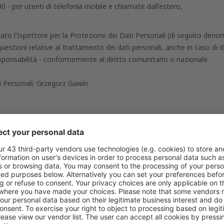
 - per utenti di telefonia mobile e chiamate dall'estero,
to l'Ispettore per la Protezione dei Dati Personali (di seguito denomi
uestioni relative al trattamento dei dati personali, anche in caso di du
sponsabilità - conformemente al diritto comunitario o nazionale.
i Personali: Grzegorz Gawin
ti e i dipendenti che trattano dati personali, in merito alle loro resp
'UE o degli Stati membri in materia di protezione dei dati personali e
e leggi di altri paesi dell'UE o degli Stati membri sulla protezione dei 
 un'entità di trattamento nel campo dei dati personali, compresa la dis
e dei dipendenti che partecipano alle operazioni relative all'elaborazion
alutare gli effetti sulla protezione dei dati su richiesta e monitorar