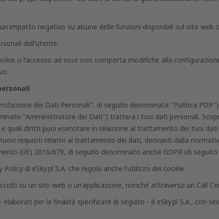
un impatto negativo su alcune delle funzioni disponibili sul sito web o 
rsonali dell'utente.
kie o l'accesso ad esse non comporta modifiche alla configurazione d
vo.
personali
 Protezione dei Dati Personali", di seguito denominata "Politica PDP")
inato "Amministratore dei Dati") tratterà i tuoi dati personali. Scopr
e quali diritti puoi esercitare in relazione al trattamento dei tuoi dat
 nuovi requisiti relativi al trattamento dei dati, derivanti dalla norma
lamento (UE) 2016/679, di seguito denominato anche GDPR (di seguit
 Policy di eSky.pl S.A. che regola anche l'utilizzo dei cookie.
raccolti su un sito web o un'applicazione, nonché attraverso un Call Ce
 elaborati per le finalità specificate di seguito - è eSky.pl S.A., con s