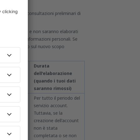
, comprese le consultazioni preliminari di
ri e giustificati e non saranno elaborati
riamo le tue informazioni personali. Se
o, sarai informato sul nuovo scopo
ase
Durata
uridica
dell'elaborazione
(quando i tuoi dati
saranno rimossi)
ticolo 6,
Per tutto il periodo del
mma 1,
servizio account.
ttera b) del
Tuttavia, se la
DPR
creazione dell'account
Articolo 22,
non è stata
mma 2,
completata o se non