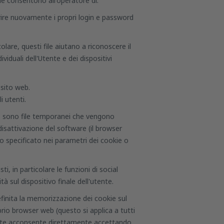
kie consentono all'operatore di:
rire nuovamente i propri login e password
olare, questi file aiutano a riconoscere il
iduali dell'Utente e dei dispositivi
 sito web.
i utenti.
one sono file temporanei che vengono
 disattivazione del software (il browser
o specificato nei parametri dei cookie o
i, in particolare le funzioni di social
 sul dispositivo finale dell'utente.
efinita la memorizzazione dei cookie sul
prio browser web (questo si applica a tutti
l'utente acconsente direttamente accettando