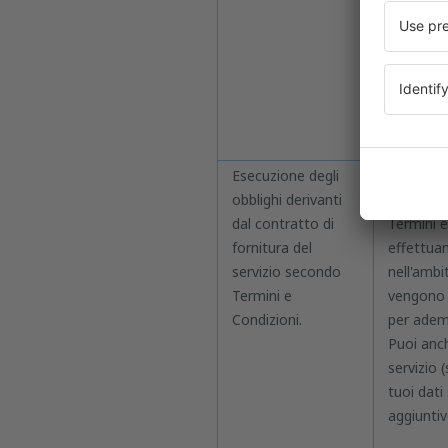
Il contr
Ogni uten
alcuna ver
Esecuzione degli
Indipend
obblighi derivanti
o che tu 
dal contratto di
Termini 
fornitura del
effettuan
servizio secondo
nell'ambi
Termini e
vengono c
Condizioni.
per ademp
Puoi anch
servizio 
tuoi dati
aggiuntiv