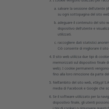
I cookie vengono utilizzati per racco
salvare la sessione dell'utente 
su ogni sottopagina del sito web
adeguare il contenuto del sito web
dispositivo dell'utente e visuali
utilizzati.
raccogliere dati statistici anonim
Ciò consente di migliorare il sito
Il sito web utilizza due tipi di coo
memorizzati sul dispositivo finale de
web). I cookie permanenti vengono m
fino alla loro rimozione da parte del
Nell'ambito del sito web, eSky.pl S.A.
media di Facebook e Google che sono
Se il software utilizzato per la na
dispositivo finale, gli utenti posso
i tipi di cookie) o rimuovere questi 