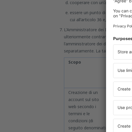
cooperare con un'autorità di con
essere un punto di contatto dell'
cui all'articolo 36 e, se del caso
L'Amministratore dei Dati garantisce 
ulteriormente contrariamente a tali 
l'amministratore dei dati desidera tr
separatamente. La tabella seguente i
Scopo
Spiegaz
Creazione di un
Si tratta
account sul sito
www.eskyt
web secondo i
dei dati 
termini e le
dell'acco
condizioni (di
dell'acco
seguito denominati
autorizza