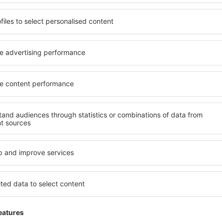
le
G
entemente dal fatto che tu crei l'account su
www.eskytravel.it
Ar
sia un utente non registrato, puoi utilizzare i servizi secondo
co
e Condizioni, ad esempio prenotando un biglietto o
le
do una prenotazione alberghiera. I dati personali raccolti
GD
l processo di ordinazione di un servizio vengono elaborati (ad
ar
no condivisi con le compagnie aeree o con altri fornitori di
co
er finalizzare il servizio
le
GD
tto può essere concluso anche attraverso il Call Center
nistratore dei Dati.