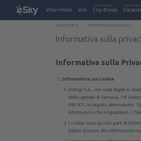
Volo+Hotel
Volo+Hote
Volo+Hotel
Voli
City Break
Vacanz
eSkyTravel.it
Informativa sulla privacy
Informativa sulla privac
Informativa sulla Priva
Informativa sui cookie
eSKY.pl S.A., con sede legale in Rad
della capitale di Varsavia, 14ª Divi
990 471, in seguito denominato "Oper
informazioni che li riguardano. L'Op
I cookie sono piccole parti di infor
danno accesso alle informazioni racc