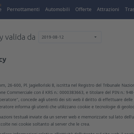
l
e
Pernottamenti
Automobili
Offerte
Attrazioni
Tra
y valida da
2019-08-12
cy
om, 26-600, Pl. Jagielloński 8, iscritta nel Registro del Tribunale Nazi
sione Commerciale con il KRS n.: 0000383663, e titolare del PIN n.: 94
atore", concede agli utenti dei siti web il diritto di effettuare delle 
eratore informa gli utenti che utilizzano cookie e tecnologie di geoloc
mazioni testuali inviate da un server web e memorizzate sul lato dell'u
olte nei cookie soltanto al server che le crea.