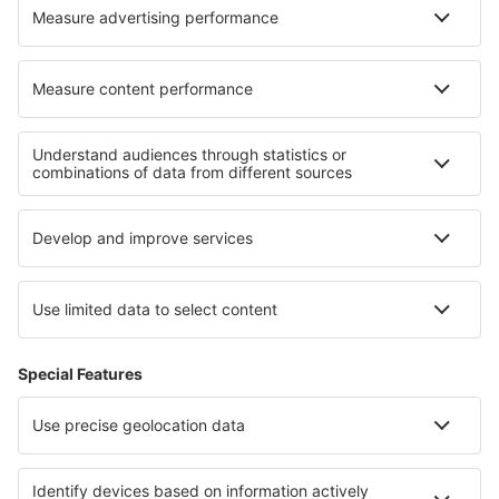
I migliori hotel - zone
Hotel in Durres
Hotel sulla Riviera albanese
Hotel in Albania
Hotel in Cochabamba
Hotel in Vysocina
Hotel in Lake Constance
Hotel sulla Costa occidentale dello Sri Lanka
Hotel a Salzburger Saalachtal