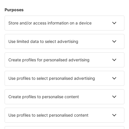
Hotel in Vlore
Hotel a Durazzo
Hotel a Tirana
Hotel in Golem
Hotel in Sarande
Hotel in Shengjin
Hotel in Vorë
Hotel Qerret
Hotel in Kruje
Hotel in Kavaje
I migliori hotel - città
Hotel in Hachiman
Hotel in Azuqueca de Henares
Hotel in Ageo
Hotel in Dombasle-sur-Meurthe
Hotel in Mount Forest
Hotel in Scandriglia
Hotel in Corvera de Asturias
Hotel a Tiberiade
Hotel in Playa De Las Meloneras
Hotel in Schondorf am Ammersee