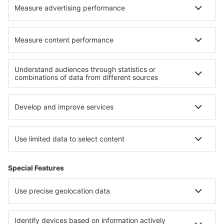
I migliori hotel - zone
Hotel nella Francia
Hotel a Tignes
Hotel a Meribel-les-Allues
Hotel nel lago di Ginevra
Hotel nell'arco
Hotel in Ios
Hotel in Addo Elephant National Park
Hotel a Parco nazionale di Zion
Hotel in Opolskie
Hotel a Okinawa