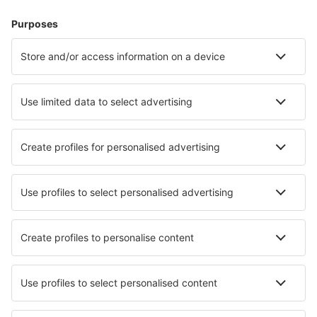
Hotel in Francia - Città popolari
Hotel in Le Cap d`Agde
Hotel a Nizza
Hotel in Frejus
Hotel in Cannes
Hotel a Parigi
Hotel in Sarlat-la-Caneda
Hotel in Bandol
Hotel in Frontignan
Hotel a Caen
Hotel a Tolosa
I migliori hotel - città
Hotel in Zolling
Hotel in Meemu Atoll
Hotel in Gägelow
Hotel in Borowo
Hotel in Kallenkote
Hotel in Ikhtiman
Hotel in Pâturages
Hotel in Nassereith
Hotel in Sint Annaparochie
Hotel in Woodbridge