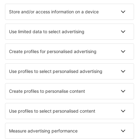
Hotel in Patong Beach
Hotel a Bo Phut
Hotel in Pattaya
Hotel a Bangkok
Hotel a Chiang Mai
Hotel in Nong Lu
Hotel in Phetchaburi
Hotel Tha Chang
Hotel in Chaiyaphum
Hotel Tha Yang
I migliori hotel - città
Hotel in Clarenville
Hotel in La Ventana
Hotel in Berlin
Hotel Chite
Hotel in Codigoro
Hotel in Castiglione della Valle
Hotel in Corydon
Hotel in Greystones
Hotel in Massapequa
Hotel in Mont-près-Chambord