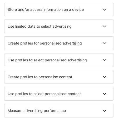
Hotel a Parigi
Hotel a Nizza
Hotel in Le Cap d`Agde
Hotel in Frejus
Hotel in Cannes
Hotel in Anglet
Hotel in La Bresse
Hotel in Port-la-Nouvelle
Hotel in Combloux
Hotel in Les Sables-d`Olonne
I migliori hotel - città
Hotel in Tappernøje
Hotel in Finnentrop
Hotel in Outwell
Hotel in Gaildorf
Hotel in Mount Royal
Hotel in Biebertal
Hotel in Suan Phueng
Hotel Apatity
Hotel in Yonezawa
Hotel in Ilsenburg
I migliori hotel - zone
Hotel nel Midi-Pirenei
Hotel nell'Alpe d'Huez