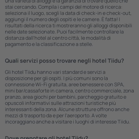
una varietà di alloggi è la garanzia di trovare quello che
stai cercando. Compila i campi del motore di ricerca:
seleziona il luogo, scegli la data di check-in e check-out,
aggiungi il numero degli ospiti e le camere. È fatta! I
risultati della ricerca ti mostreranno gli alloggi disponibili
nelle date selezionate. Puoi facilmente controllare la
distanza dall'hotel al centro città, le modalità di
pagamento e la classificazione a stelle.
Quali servizi posso trovare negli hotel Tiidu?
Gli hotel Tiidu hanno vari standard e servizi a
disposizione per gli ospiti. I più comuni sono la
connessione Wi-Fi gratuita, aree benessere con SPA,
mini bar/cassaforte in camera, centro commerciale, zona
pranzo, area giochi per bambini, parcheggio gratuito e
opuscoli informativi sulle attrazioni turistiche più
interessanti della zona. Alcune strutture offrono anche
mezzi di trasporto da e per l'aeroporto. A volte
incoraggiano anche a visitare i luoghi di interesse Tiidu.
Dove prenotare gli hotel Tiidu?