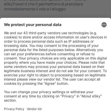
eSkyTravel.it che ti permettono di prenotare
immediatamente il volo e l'alloggio.
Ricerca rapida e semplice
Offerta su misura per le tue aspettative.
Pianifica in sicurezza
Prenotazione senza pensieri con possibilità di
cancellazione gratuita.
Risparmia di più
Prezzi attraenti e offerte speciali per gli utenti registrati.
L’alloggio che ti piace
Scegli tra oltre 1,3 milioni di strutture: hotel, lodge,
appartamenti e altri.