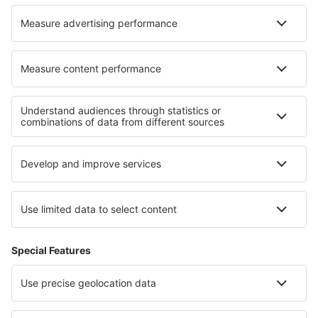
Hotel in Florac
Hotel in Rockley
Hotel in Lubriano
Hotel in Richfield Springs
Hotel in Roquefort-des-Corbières
Hotel in Cuautlancingo
I migliori hotel - zone
Hotel in Lahemaa National Park
Hotel in Epirus
Hotel a Maiorca
Hotel in Costiera amalfitana
Hotel nella Lower Zemplin
Hotel nell''Ötztal