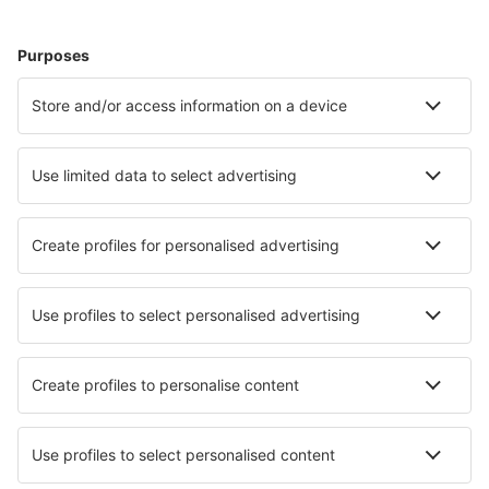
Gli hotel più ricercati dagli utenti eSky
Hotel in Estonia - Città popolari
Hotel a Tallinn
Hotel in Narva
Hotel a Tartu
Hotel in Haapsalu
Hotel in Pärnu
Hotel in Rakvere
Hotel Rouge
Hotel a Kuressaare
Hotel Kopu
Hotel Laitse
I migliori hotel - città
Hotel in Huntingdon
Hotel Fitzwilliam
Hotel in Saint-Chartier
Hotel in Chillicothe