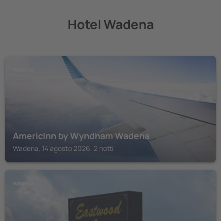
Hotel Wadena
WADENA
AmericInn by Wyndham Wadena
Wadena, 14 agosto 2026, 2 notti
WADENA