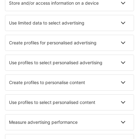
Hotel in Davenport
Hotel in Galveston
Hotel in Pensacola Beach
Hotel in Frisco
Hotel in Fraser
Hotel in Princeville
I migliori hotel - città
Hotel in Villars
Hotel in Suarce
Hotel in Gea de Albarracín
Hotel in Brusque
Hotel in Kaindorf
Hotel in Pineda de Giguela
Hotel in Bad Gottleuba-Berggießhübel
Hotel Desamparados
Hotel in Dossenheim-sur-Zinsel
Hotel in Tarasovo
I migliori hotel - zone