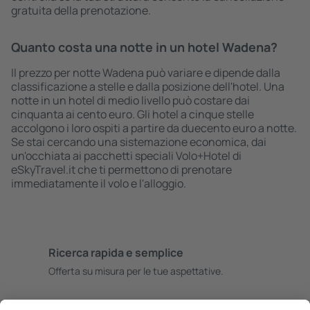
gratuita della prenotazione.
Quanto costa una notte in un hotel Wadena?
Il prezzo per notte Wadena può variare e dipende dalla
classificazione a stelle e dalla posizione dell'hotel. Una
notte in un hotel di medio livello può costare dai
cinquanta ai cento euro. Gli hotel a cinque stelle
accolgono i loro ospiti a partire da duecento euro a notte.
Se stai cercando una sistemazione economica, dai
un'occhiata ai pacchetti speciali Volo+Hotel di
eSkyTravel.it che ti permettono di prenotare
immediatamente il volo e l'alloggio.
Ricerca rapida e semplice
Offerta su misura per le tue aspettative.