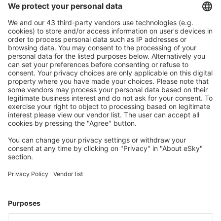
Pianifica in sicurezza
Prenotazione senza pensieri con possibilità di
cancellazione gratuita.
Risparmia di più
Prezzi attraenti e offerte speciali per gli utenti registrati.
L’alloggio che ti piace
Scegli tra oltre 1,3 milioni di strutture: hotel, lodge,
appartamenti e altri.
Gli hotel più ricercati dagli utenti eSky
Hotel negli Stati Uniti d'America - Città popolari
Hotel a Myrtle Beach
Hotel in Panama City Beach
Hotel in Sevierville
Hotel in Kissimmee