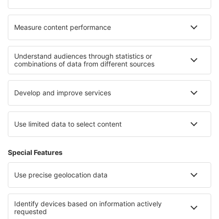
I migliori hotel - zone
Hotel a Hochkoenig
Hotel nella Stubaital
Hotel a Weissensee
Hotel in Austrian Alps
Hotel a Salzburger Saalachtal
Hotel in Costa Barcelona
Hotel in Masovian
Hotel a Cahuita National Park
Hotel nella Death Valley
Hotel in Sofia (city)