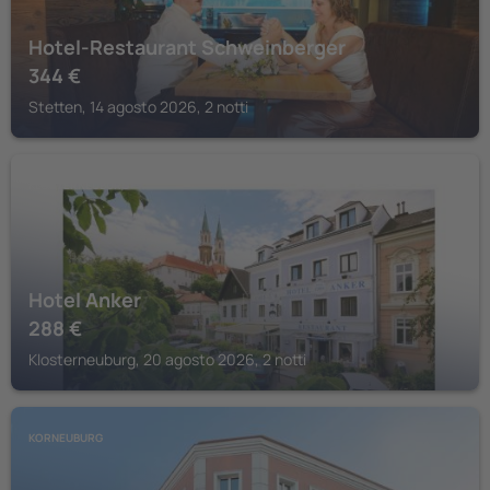
Hotel-Restaurant Schweinberger
344
€
Stetten, 14 agosto 2026, 2 notti
KLOSTERNEUBURG
Hotel Anker
288
€
Klosterneuburg, 20 agosto 2026, 2 notti
KORNEUBURG