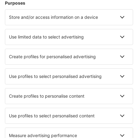
Hotel in Austria - Città popolari
Hotel in Zell am See
Hotel a Vienna
Hotel in Solden
Hotel a Graz
Hotel in Schladming
Hotel in Fiss
Hotel in Filzmoos
Hotel in Tamsweg
Hotel in Ramsau am Dachstein
Hotel in Walchsee
I migliori hotel - città
Hotel in Avèze
Hotel in Second Mesa
Hotel in Progled
Hotel in Spineta Marengo
Hotel in Orneta
Hotel in Goldach
Hotel in Cernay
Hotel in Hirschburg
Hotel Porva
Hotel Chernovskaya