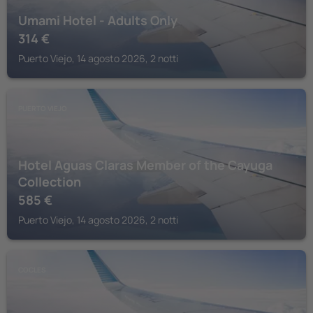
Umami Hotel - Adults Only
314
€
Puerto Viejo, 14 agosto 2026, 2 notti
PUERTO VIEJO
Hotel Aguas Claras Member of the Cayuga
Collection
585
€
Puerto Viejo, 14 agosto 2026, 2 notti
COCLES