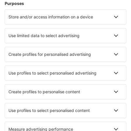
Hotel a Tamarindo
Hotel in Jaco
Hotel a San José
Hotel in Puerto Viejo
Hotel a Fortuna
Hotel a Punta Islita
Hotel in Marbella
Hotel in Bejuco
Hotel in Desamparados
Hotel in San Lorenzo
I migliori hotel - città
Hotel a Zunyi
Hotel in Stornäset
Hotel in Samtens
Hotel in Tronsanges
Hotel in Sztutowo
Hotel in Kleinpöchlarn
Hotel in Constantina
Hotel in Agios Georgios Nilias
Hotel a Nadlac
Hotel in San Jacinto