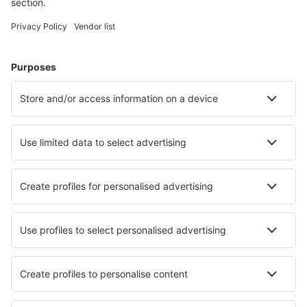
Hotel in Germania - Città popolari
Hotel a Heringsdorf
Hotel in Grömitz
Hotel a Westerland
Hotel in Zingst
Hotel Westerhever
Hotel a Düsseldorf
Hotel in Norddeich
Hotel in Oldenburg
Hotel in Oberstaufen
Hotel in Kellenhusen
I migliori hotel - città
Hotel in Montesilvano
Hotel in Olofström
Hotel in Écrainville
Hotel in Pinos
Hotel in Belstone
Hotel in Malvières
Hotel in Santa Vittoria in Matenano