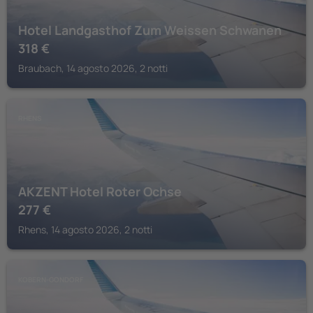
Hotel Landgasthof Zum Weissen Schwanen
318
€
Braubach, 14 agosto 2026, 2 notti
RHENS
AKZENT Hotel Roter Ochse
277
€
Rhens, 14 agosto 2026, 2 notti
KOBERN-GONDORF