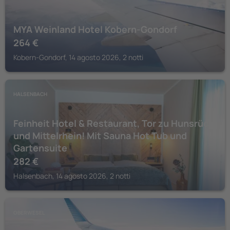
MYA Weinland Hotel Kobern-Gondorf
264
€
Kobern-Gondorf, 14 agosto 2026, 2 notti
HALSENBACH
Feinheit Hotel & Restaurant, Tor zu Hunsrück
und Mittelrhein! Mit Sauna Hot Tub und
Gartensuite
282
€
Halsenbach, 14 agosto 2026, 2 notti
OBERWESEL