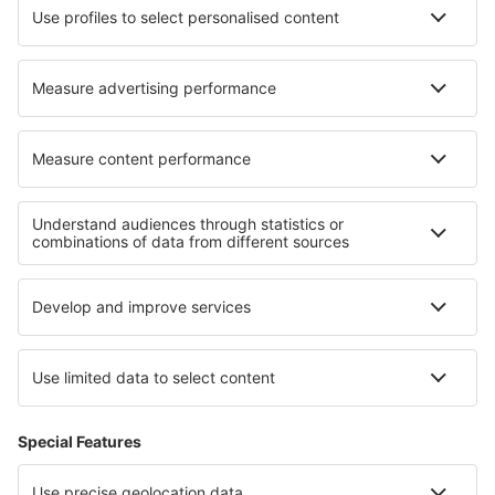
Hotel in Glass House Mountains
Hotel in Scottsburg
Hotel in Echten
I migliori hotel - zone
Hotel in Bavarian Alps
Hotel in Black Forest
Hotel in Harz
Hotel in Bavaria
Hotel a Oberstdorf
Hotel nel Midi-Pirenei
Hotel a Langkawi
Hotel in Mammoth Cave National Park
Hotel a Parco nazionale Karkonosze
Hotel in French Alps