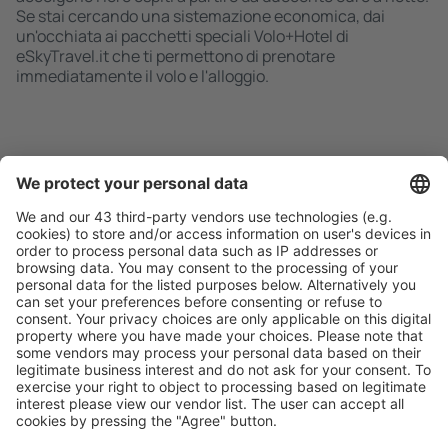
Se stai cercando una sistemazione economica, dai
un'occhiata ai pacchetti speciali Volo+Hotel di
eSkyTravel.it che ti permettono di prenotare
immediatamente il volo e l'alloggio.
Ricerca rapida e semplice
Offerta su misura per le tue aspettative.
Pianifica in sicurezza
Prenotazione senza pensieri con possibilità di
cancellazione gratuita.
Risparmia di più
Prezzi attraenti e offerte speciali per gli utenti registrati.
L’alloggio che ti piace