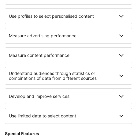
Hotel in São Sebastião
Hotel in Boardman
Hotel in Vaals
Hotel in Signa
Hotel in Kraljevica
Hotel in Lăng Cô
Hotel in Fuentes de Ayódar
I migliori hotel - zone
Hotel a Garmisch-Partenkirchen
Hotel a Sylt
Hotel in Rhineland-Palatinate
Hotel a Usedom
Hotel in Bavarian Alps
Hotel a Val Cenis
Hotel in Gdansk Pomerania
Hotel in Silesian Beskids
Hotel a Florianópolis
Hotel Caprivi