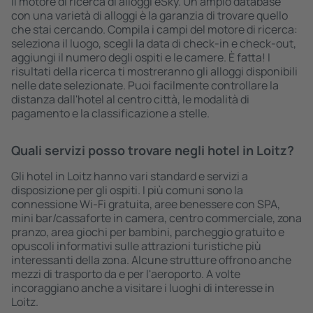
il motore di ricerca di alloggi eSky. Un ampio database
con una varietà di alloggi è la garanzia di trovare quello
che stai cercando. Compila i campi del motore di ricerca:
seleziona il luogo, scegli la data di check-in e check-out,
aggiungi il numero degli ospiti e le camere. È fatta! I
risultati della ricerca ti mostreranno gli alloggi disponibili
nelle date selezionate. Puoi facilmente controllare la
distanza dall'hotel al centro città, le modalità di
pagamento e la classificazione a stelle.
Quali servizi posso trovare negli hotel in Loitz?
Gli hotel in Loitz hanno vari standard e servizi a
disposizione per gli ospiti. I più comuni sono la
connessione Wi-Fi gratuita, aree benessere con SPA,
mini bar/cassaforte in camera, centro commerciale, zona
pranzo, area giochi per bambini, parcheggio gratuito e
opuscoli informativi sulle attrazioni turistiche più
interessanti della zona. Alcune strutture offrono anche
mezzi di trasporto da e per l'aeroporto. A volte
incoraggiano anche a visitare i luoghi di interesse in
Loitz.