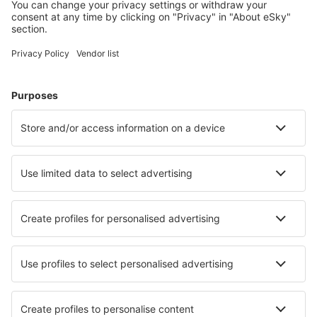
Scegli tra oltre 1,3 milioni di strutture: hotel, lodge,
appartamenti e altri.
Gli hotel più ricercati dagli utenti eSky
Hotel in Germania - Città popolari
Hotel Westerhever
Hotel in Grömitz
Hotel a Westerland
Hotel in Zingst
Hotel a Heringsdorf
Hotel in Sellin
Hotel in Wieck auf dem Darß
Hotel in Dagebüll
Hotel in Kölpinsee
Hotel in Tinnum
I migliori hotel - città
Hotel in Dietikon
Hotel in Velleron
Hotel in Győrújbarát