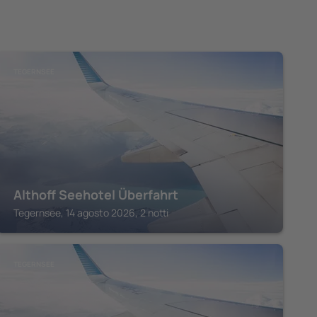
TEGERNSEE
Althoff Seehotel Überfahrt
Tegernsee, 14 agosto 2026, 2 notti
TEGERNSEE