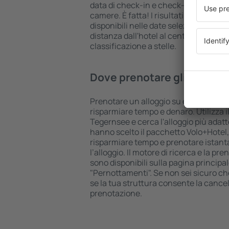
data di check-in e check-out, aggiungi
camere. È fatta! I risultati della ricer
disponibili nelle date selezionate. Puo
distanza dall'hotel al centro città, le
classificazione a stelle.
Dove prenotare gli hotel i
Prenotare un alloggio su eSkyTravel.it
risparmiare tempo e denaro. Utilizza il
Tegernsee e cerca l'alloggio più adatt
hanno scelto il pacchetto Volo+Hotel
risparmiare tempo e prenotare istant
l’alloggio. Il motore di ricerca e la p
sono disponibili sulla pagina principal
"Pernottamenti". Se non sei sicuro che 
se la tua struttura consente la cancel
prenotazione.