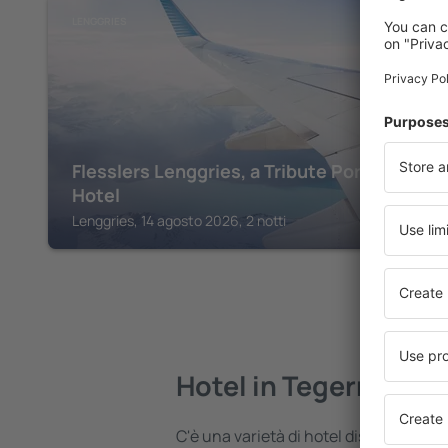
LENGGRIES
Flesslers Lenggries, a Tribute Portfolio
Hotel
Lenggries, 14 agosto 2026, 2 notti
Hotel in Tegernsee
C'è una varietà di hotel disponibili i