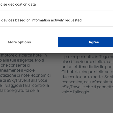
 il numero degli ospiti e le
commerciale, zona pranzo, a
ca ti mostreranno gli alloggi
gratuito e opuscoli informati
i facilmente controllare la
interessanti della zona. Alc
 modalità di pagamento e la
trasporto da e per l'aeropor
visitare i luoghi di interess
n Tegernsee?
Quanto costa una not
Tegernsee?
 è una soluzione che ti farà
 motore di ricerca hotel in
Il prezzo per notte in Teger
o alle tue esigenze. Molti
classificazione a stelle e dal
, che consente di
un hotel di medio livello pu
aneamente il volo e
Gli hotel a cinque stelle acco
renotazione di hotel economici
duecento euro a notte. Se 
e di eSkyTravel.it alla voce
economica, dai un'occhiata a
il viaggio si farà, controlla
eSkyTravel.it che ti permet
lazione gratuita della
volo e l'alloggio.