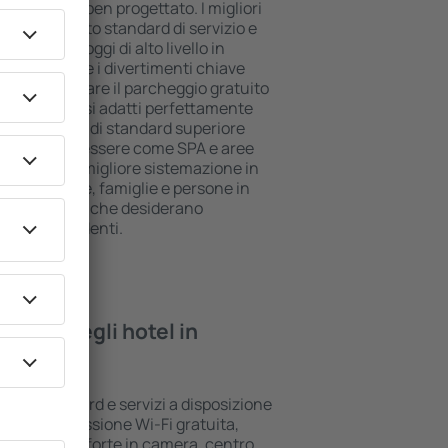
ll inclusive ben progettato. I migliori
no il più alto standard di servizio e
piti. Gli alloggi di alto livello in
e posizione e i divertimenti chiave
ossono utilizzare il parcheggio gratuito
a suite che si adatti perfettamente
le che l'hotel di standard superiore
lle aree benessere come SPA e aree
 bambini. La migliore sistemazione in
ta per coppie, famiglie e persone in
per le aziende che desiderano
ropri dipendenti.
rovare negli hotel in
 vari standard e servizi a disposizione
sono la connessione Wi-Fi gratuita,
i bar/cassaforte in camera, centro