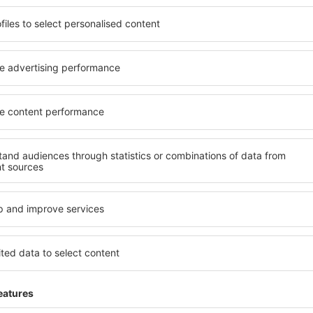
o alle sue esigenze.
elementi chiave di un hotel a
inclusive oppure un hotel con
hotel in Tegernsee garantisco
emazione economica? Con il
una gamma di servizi per gli os
 un alloggio per tutte le
Tegernsee offrono la miglior
tinazione desiderata e lo
nelle vicinanze. Gli ospiti p
ità di pagamento e le opzioni
e scegliere una camera o un
ee si trovano proprio nel
alle loro esigenze. È probabi
ri, ma anche un po' più
offra un menù variegato, de
ti per una vacanza più lunga,
fitness, nonché attività per
di riposo quando c'è così
Tegernsee è la scelta perfet
 un hotel per te e inizia
viaggio d'affari, così come 
 o un viaggio d'affari!
organizzare workshop per i p
Tegernsee?
Quali servizi posso t
Tegernsee?
 in Tegernsee è utilizzare il
 ampio database con una
Gli hotel in Tegernsee hanno
vare quello che stai cercando.
per gli ospiti. I più comuni 
seleziona il luogo, scegli la
aree benessere con SPA, min