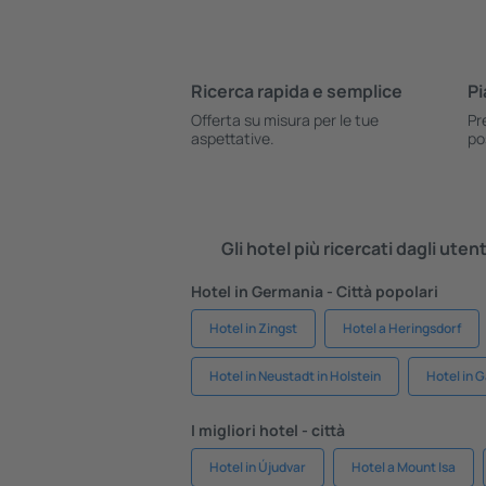
Ricerca rapida e semplice
Pi
Offerta su misura per le tue
Pr
aspettative.
po
Gli hotel più ricercati dagli uten
Hotel in Germania - Città popolari
Hotel in Zingst
Hotel a Heringsdorf
Hotel in Neustadt in Holstein
Hotel in 
I migliori hotel - città
Hotel in Újudvar
Hotel a Mount Isa