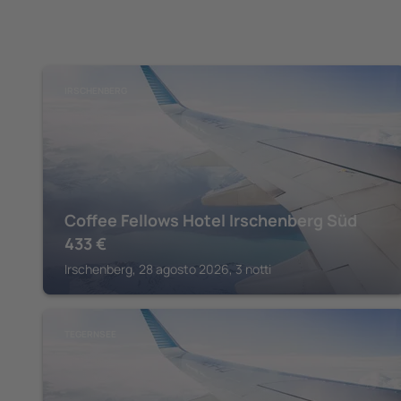
IRSCHENBERG
Coffee Fellows Hotel Irschenberg Süd
433
€
Irschenberg, 28 agosto 2026, 3 notti
TEGERNSEE