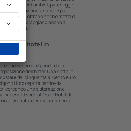
rea giochi per bambini, parcheggio
vi sulle attrazioni turistiche più
une strutture offrono anche mezzi di
to. A volte incoraggiano anche a
e in Tegernsee.
te in un hotel in
nsee può variare e dipende dalla
la posizione dell'hotel. Una notte in
ò costare dai cinquanta ai cento euro.
lgono i loro ospiti a partire da
stai cercando una sistemazione
i pacchetti speciali Volo+Hotel di
tono di prenotare immediatamente il