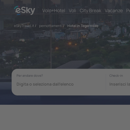
Volo+Hotel
Voli
City Break
Vacanze
P
eSkyTravel.it
/
pernottamenti
/
Hotel in Tegernsee