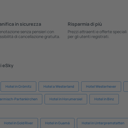
anifica in sicurezza
Risparmia di più
enotazione senza pensieri con
Prezzi attraenti e offerte speciali
ssibilità di cancellazione gratuita.
per gli utenti registrati.
ti eSky
Hotel in Grömitz
Hotel a Westerland
Hotel Westerhever
Garmisch-Partenkirchen
Hotel in Horumersiel
Hotel in Binz
Hotel in Gold River
Hotel in Guamá
Hotel in Unterpremstatten