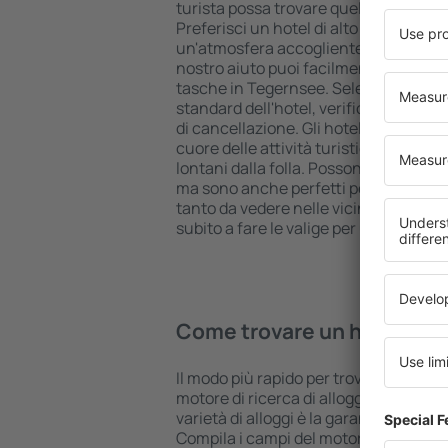
turista possa trovare quello più adatt
Preferisci un hotel di alto livello all 
un'atmosfera accogliente e una sist
nostro aiuto puoi facilmente prenotare
tasche in Tegernsee. Seleziona la des
standard dell'hotel, verifica le modal
di cancellazione. Gli hotel in Tegerns
cuore delle attività turistiche popola
lontani dalla folla. Possono accoglier
ma sono anche perfetti per una notte 
tanto da vedere nelle vicinanze. Scegli
subito a fare le valige per una vacanza
Come trovare un hotel in 
Il modo più rapido per trovare un hotel
motore di ricerca di alloggi eSky. Un
varietà di alloggi è la garanzia di tro
Compila i campi del motore di ricerca: 