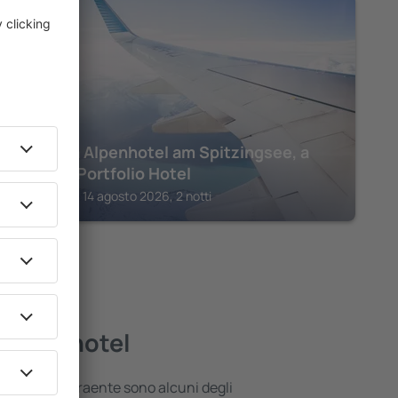
SCHLIERSEE
Arabella Alpenhotel am Spitzingsee, a
Tribute Portfolio Hotel
Schliersee, 14 agosto 2026, 2 notti
gliori hotel
 posizione attraente sono alcuni degli