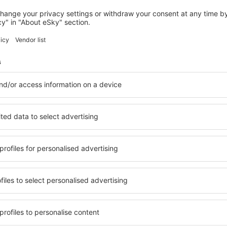
BAD WIESSEE
Landhaus Am Stein Tegernsee
Bad Wiessee, 14 agosto 2026, 2 notti
Vedi più hotel in Tegernsee
Tegernsee – i mi
n Tegernsee, in modo che ogni
Una varietà di servizi e una