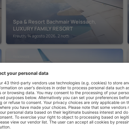
Spa & Resort Bachmair Weissach,
LUXURY FAMILY RESORT
Kreuth, 14 agosto 2026, 2 notti
TEGERNSEE
Caro & Selig, Tegernsee, Autograph
Collection
Tegernsee, 14 agosto 2026, 2 notti