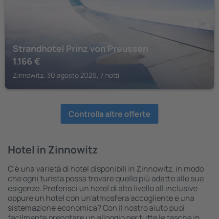
Strandhotel Prinz von Preussen
1.166
€
Zinnowitz, 30 agosto 2026, 7 notti
Controlla altre offerte
Hotel in Zinnowitz
C'è una varietà di hotel disponibili in Zinnowitz, in modo
che ogni turista possa trovare quello più adatto alle sue
esigenze. Preferisci un hotel di alto livello all inclusive
oppure un hotel con un'atmosfera accogliente e una
sistemazione economica? Con il nostro aiuto puoi
facilmente prenotare un alloggio per tutte le tasche in