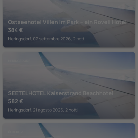
Ostseehotel Villen Im Park – ein Rovell Hotel
384
€
Heringsdorf, 02 settembre 2026, 2 notti
HERINGSDORF
SEETELHOTEL Kaiserstrand Beachhotel
582
€
Heringsdorf, 21 agosto 2026, 2 notti
ÜCKERITZ