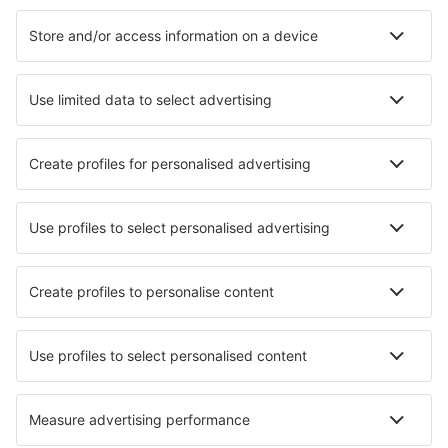
Hotel in Germania - Città popolari
Hotel in Zingst
Hotel Westerhever
Hotel in Grömitz
Hotel a Heringsdorf
Hotel a Westerland
Hotel in Würzburg
Hotel in Ratekau
Hotel in Seebad Bansin
Hotel in Krefeld
Hotel a Kassel
I migliori hotel - città
Hotel in Trigueros
Hotel in Stavern
Hotel in Pančevo
Hotel a Jijoca de Jericoacoara
Hotel in Mar De Ajo
Hotel in Fleury-la-Forêt
Hotel in Oakley
Hotel in Pozo Alcon
Hotel in Jevíčko
Hotel in Livadakia