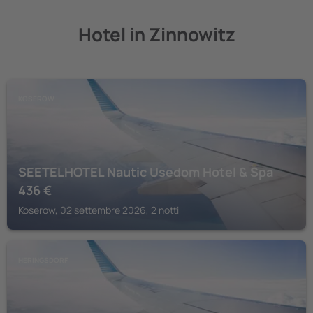
Hotel in Zinnowitz
KOSEROW
SEETELHOTEL Nautic Usedom Hotel & Spa
436
€
Koserow, 02 settembre 2026, 2 notti
HERINGSDORF