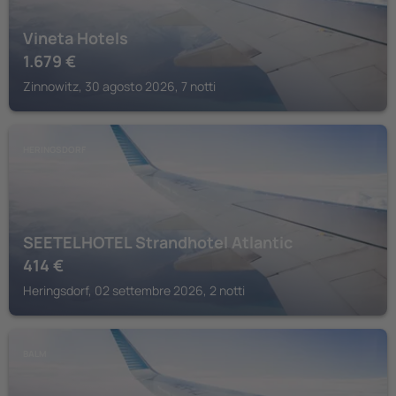
Vineta Hotels
1.679
€
Zinnowitz, 30 agosto 2026, 7 notti
HERINGSDORF
SEETELHOTEL Strandhotel Atlantic
414
€
Heringsdorf, 02 settembre 2026, 2 notti
BALM