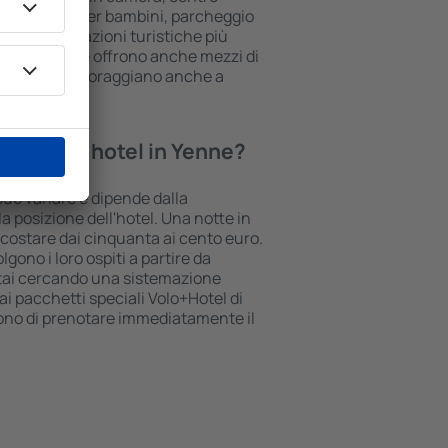
rea giochi per bambini, parcheggio
vi sulle attrazioni turistiche più
une strutture offrono anche mezzi di
to. A volte incoraggiano anche a
 in Yenne.
tte in un hotel in Yenne?
può variare e dipende dalla
la posizione dell'hotel. Una notte in
ò costare dai cinquanta ai cento euro.
lgono i loro ospiti a partire da
stai cercando una sistemazione
i pacchetti speciali Volo+Hotel di
tono di prenotare immediatamente il