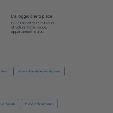
L’alloggio che ti piace
Scegli tra oltre 1,3 milioni di
strutture: hotel, lodge,
appartamenti e altri.
Calais
Hotel in Mandelieu-la-Napoule
ilton Abbas
Hotel in Halsenbach