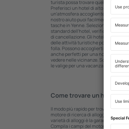
turista possa trovare quello più adatt
Preferisci un hotel di alto livello all 
un'atmosfera accogliente e una sist
nostro aiuto puoi facilmente prenotare
tasche in Yenne. Seleziona la destina
standard dell'hotel, verifica le modal
di cancellazione. Gli hotel in Yenne s
delle attività turistiche popolari, ma 
folla. Possono accoglierti per una va
anche perfetti per una notte di ripos
vedere nelle vicinanze. Scegli un hotel
le valige per una vacanza o un viaggio 
Come trovare un hotel in 
Il modo più rapido per trovare un hotel 
motore di ricerca di alloggi eSky. Un
varietà di alloggi è la garanzia di tro
Compila i campi del motore di ricerca: 