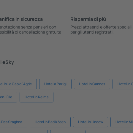
anifica in sicurezza
Risparmia di più
enotazione senza pensieri con
Prezzi attraenti e offerte speciali
ssibilità di cancellazione gratuita.
per gli utenti registrati.
ti eSky
el in Le Cap d`Agde
Hotel a Parigi
Hotel in Cannes
Hotel in 
en-l`Ile
Hotel in Reims
aa Des Sraghna
Hotel in Bad Kösen
Hotel in Lindow
Hotel in M