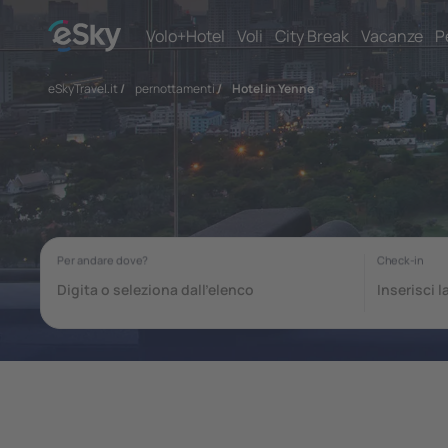
Volo+Hotel
Voli
City Break
Vacanze
P
eSkyTravel.it
/
pernottamenti
/
Hotel in Yenne