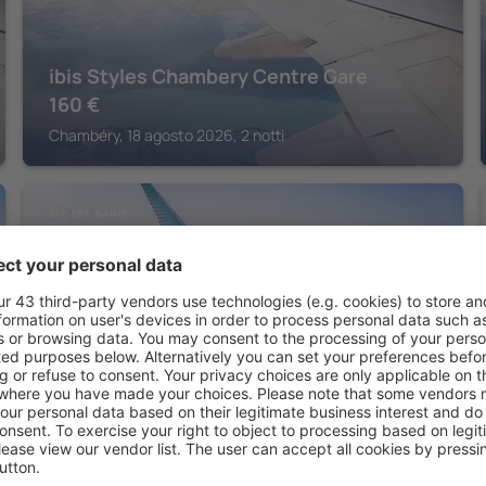
ibis Styles Chambery Centre Gare
160
€
Chambéry, 18 agosto 2026, 2 notti
AIX-LES-BAINS
Urban Hotel Aix-les-Bains, BW Signature
Collection
269
€
Aix-les-Bains, 11 settembre 2026, 2 notti