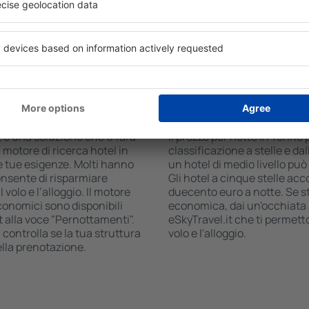
 il numero degli ospiti e le
commerciale, zona pranzo, a
ca ti mostreranno gli alloggi
gratuito e opuscoli informati
i facilmente controllare la
interessanti della zona. Alc
 modalità di pagamento e la
trasporto da e per l'aeropor
visitare i luoghi di interesse
n Yenne?
Quanto costa una no
 è una soluzione che ti farà
Il prezzo per notte in Yenne 
 motore di ricerca hotel in
classificazione a stelle e dal
le tue esigenze. Molti hanno
un hotel di medio livello pu
onsente di risparmiare
Gli hotel a cinque stelle acco
olo e l’alloggio. Il motore
duecento euro a notte. Se 
economici sono disponibili
economica, dai un'occhiata a
t alla voce "Pernottamenti".
eSkyTravel.it che ti permet
, controlla se la tua struttura
volo e l'alloggio.
ella prenotazione.