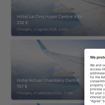
Hôtel Le Cinq Hyper Centre Ville
232
€
Chambéry, 14 agosto 2026, 2 notti
CHAMBÉRY
Hotel Actuel Chambéry Centre
157
€
Chambéry, 01 settembre 2026, 2 notti