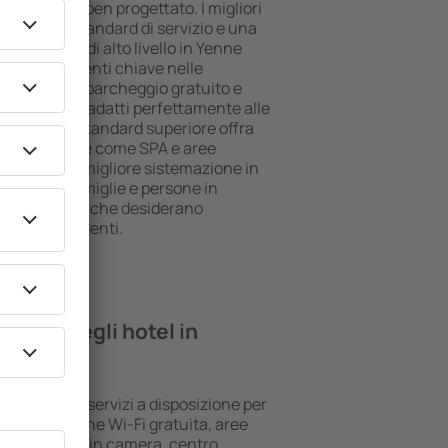
ll inclusive ben progettato. I migliori
l più alto standard di servizio e una
. Gli alloggi di alto livello in Yenne
 e i divertimenti chiave nelle
 utilizzare il parcheggio gratuito e
suite che si adatti perfettamente alle
e l'hotel di standard superiore offra
ree benessere come SPA e aree
 bambini. La migliore sistemazione in
r coppie, famiglie e persone in
per le aziende che desiderano
ropri dipendenti.
rovare negli hotel in
 standard e servizi a disposizione per
 la connessione Wi-Fi gratuita, aree
/cassaforte in camera, centro