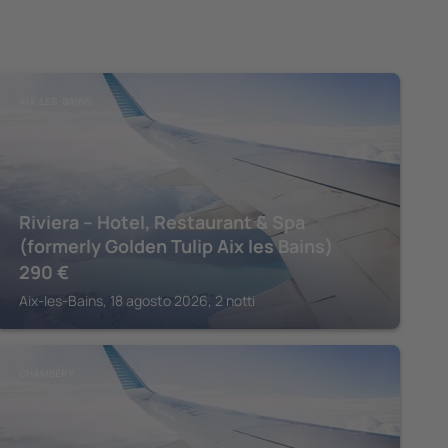
AIX-LES-BAINS
Riviera – Hotel, Restaurant & Spa
(formerly Golden Tulip Aix les Bains)
290
€
Aix-les-Bains, 18 agosto 2026, 2 notti
CHAMBÉRY