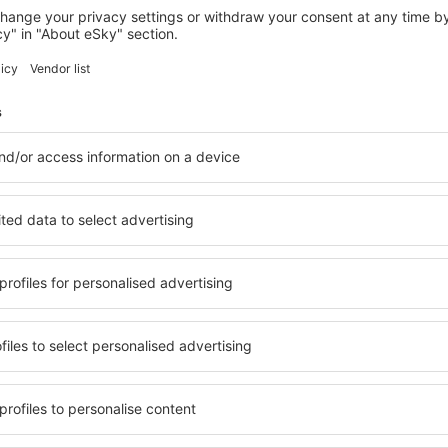
VOGLANS
Miura
369
€
Voglans, 18 agosto 2026, 2 notti
Vedi più hotel in Yenne
Yenne – i miglio
n Yenne, in modo che ogni
Una varietà di servizi e una