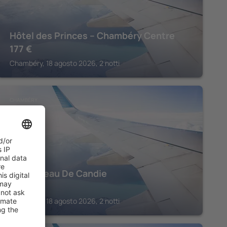
Hôtel des Princes – Chambéry Centre
177
€
Chambéry, 18 agosto 2026, 2 notti
CHAMBÉRY
Le Chateau De Candie
428
€
Chambéry, 18 agosto 2026, 2 notti