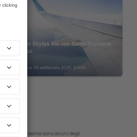
AIX-LES-BAINS
Hotel Ibis Styles Aix-les-Bains Domaine
de Marlioz
248
€
Aix-les-Bains, 05 settembre 2026, 2 notti
ri hotel
 posizione attraente sono alcuni degli