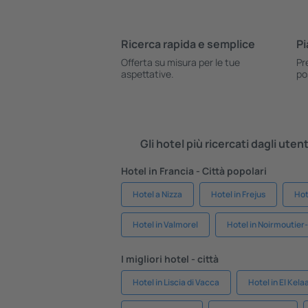
Ricerca rapida e semplice
Pi
Offerta su misura per le tue
Pr
aspettative.
po
Gli hotel più ricercati dagli uten
Hotel in Francia - Città popolari
Hotel a Nizza
Hotel in Frejus
Hot
Hotel in Valmorel
Hotel in Noirmoutier-
I migliori hotel - città
Hotel in Liscia di Vacca
Hotel in El Kel