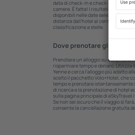
data di check-in e check-out, aggiungi
camere. È fatta! I risultati della ricer
disponibili nelle date selezionate. Puo
distanza dall'hotel al centro città, le
classificazione a stelle.
Dove prenotare gli hotel i
Prenotare un alloggio su eSkyTravel.it
risparmiare tempo e denaro. Utilizza il
Yenne e cerca l'alloggio più adatto al
scelto il pacchetto Volo+Hotel, che c
tempo e prenotare istantaneamente il v
di ricerca e la prenotazione di hotel 
sulla pagina principale di eSkyTravel.i
Se non sei sicuro che il viaggio si farà
consente la cancellazione gratuita d