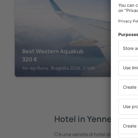
AIX-LES-BAINS
Best Western Aquakub
320
€
Aix-les-Bains, 18 agosto 2026, 2 notti
Hotel in Yenne
C'è una varietà di hotel disponibili i