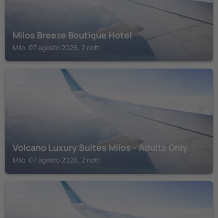
Milos Breeze Boutique Hotel
Milo, 07 agosto 2026, 2 notti
MILO
Volcano Luxury Suites Milos - Adults Only
Milo, 07 agosto 2026, 2 notti
MILO