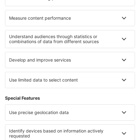
I migliori hotel - zone
Hotel nelle Cicladi
Hotel a Samo
Hotel nel Peloponneso del sud
Hotel in Skopelos
Hotel a Zante
Hotel in Sardegna
Hotel in Pag Island
Hotel a Parco nazionale Călimani
Hotel a Distretto di Cluj
Hotel ad Atacama