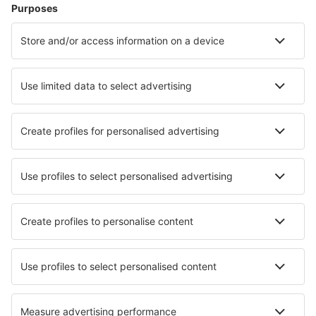
Hotel a Paro
Hotel a Salonicco
Hotel a Atene
Hotel a Retimo
Hotel a La Canea
Hotel in Afytos
Hotel a Sciro
Hotel in Tinos
Hotel in Chersonissos
Hotel a Chio
I migliori hotel - città
Hotel in Gimingham
Hotel in Sanfre
Hotel in Senningerberg
Hotel in Ortakoy
Hotel in Romano Canavese
Hotel in Karamürsel
Hotel in Habkern
Hotel in Nasavrky
Hotel in Bad Harzburg
Hotel in Sahl Hasheesh