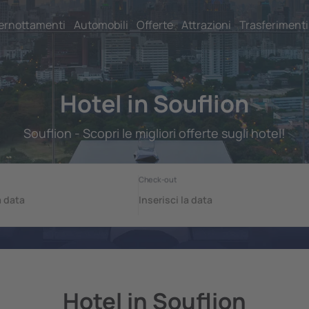
ernottamenti
Automobili
Offerte
Attrazioni
Trasferimenti
Hotel in Souflion
Souflion - Scopri le migliori offerte sugli hotel!
Hotel in Souflion