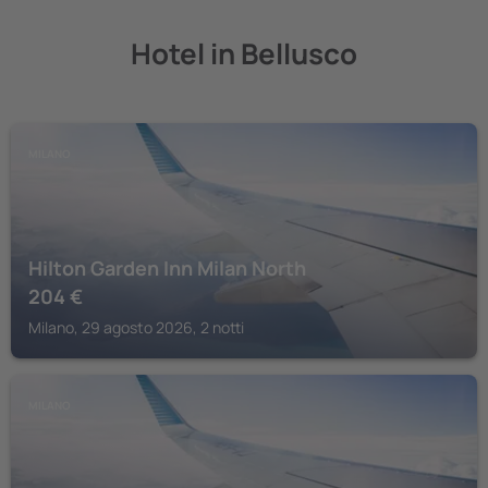
Hotel in Bellusco
MILANO
Hilton Garden Inn Milan North
204
€
Milano, 29 agosto 2026, 2 notti
MILANO