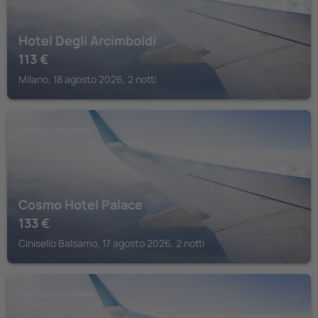
Hotel Degli Arcimboldi
113
€
Milano, 18 agosto 2026, 2 notti
CINISELLO BALSAMO
Cosmo Hotel Palace
133
€
Cinisello Balsamo, 17 agosto 2026, 2 notti
SESTO SAN GIOVANNI