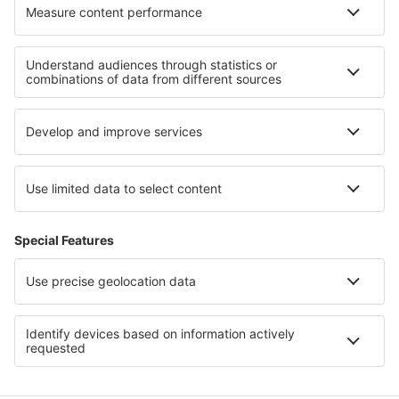
Hotel in Riviera Romagnola
Hotel in Dolomites
Hotel in Friuli-Venezia Giulia
Hotel in Ischia
Hotel in Val Rendena
Hotel a Porta Cordillera
Hotel a Puerto Rico
Hotel a Hurghada
Hotel sulla Costa Verde
Hotel in Tayrona National Park