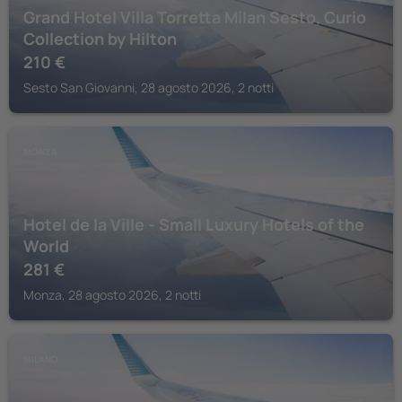
Grand Hotel Villa Torretta Milan Sesto, Curio
Collection by Hilton
210
€
Sesto San Giovanni, 28 agosto 2026, 2 notti
MONZA
Hotel de la Ville - Small Luxury Hotels of the
World
281
€
Monza, 28 agosto 2026, 2 notti
MILANO