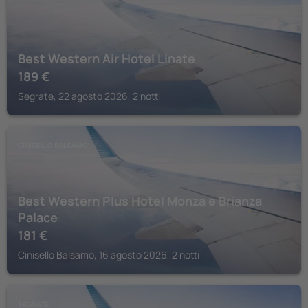
Best Western Air Hotel Linate
189
€
Segrate, 22 agosto 2026, 2 notti
CINISELLO BALSAMO
Best Western Plus Hotel Monza e Brianza
Palace
181
€
Cinisello Balsamo, 16 agosto 2026, 2 notti
SEGRATE