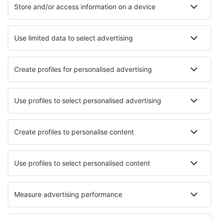
Hotel a Roma
Hotel a Palermo
Hotel a Milano
Hotel a Napoli
Hotel a Firenze
Hotel in Castellammare di Stabia
Hotel in Torri del Benaco
Hotel a Pescara
Hotel in L'Aquila
Hotel in Amalfi
I migliori hotel - città
Hotel Tarrant Monkton
Hotel in Mer
Hotel in Sanjo
Hotel in Verdi-Mogul
Hotel Haena
Hotel in Vincennes
Hotel in Delémont
Hotel in Kawakami
Hotel in Castle Forbes Bay
Hotel in Rodels
I migliori hotel - zone