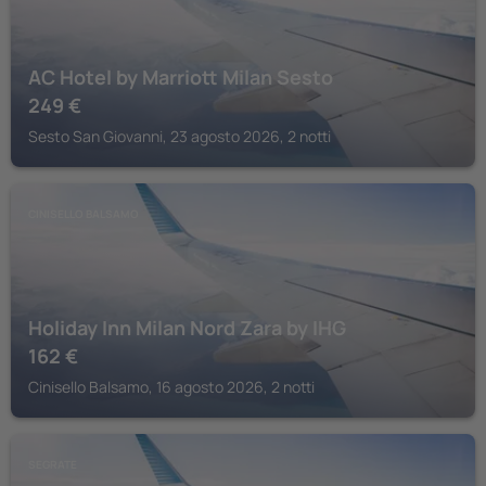
AC Hotel by Marriott Milan Sesto
249
€
Sesto San Giovanni, 23 agosto 2026, 2 notti
CINISELLO BALSAMO
Holiday Inn Milan Nord Zara by IHG
162
€
Cinisello Balsamo, 16 agosto 2026, 2 notti
SEGRATE