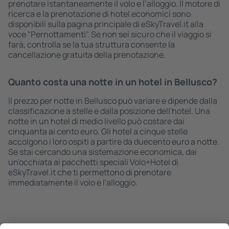
prenotare istantaneamente il volo e l’alloggio. Il motore di
ricerca e la prenotazione di hotel economici sono
disponibili sulla pagina principale di eSkyTravel.it alla
voce "Pernottamenti". Se non sei sicuro che il viaggio si
farà, controlla se la tua struttura consente la
cancellazione gratuita della prenotazione.
Quanto costa una notte in un hotel in Bellusco?
Il prezzo per notte in Bellusco può variare e dipende dalla
classificazione a stelle e dalla posizione dell'hotel. Una
notte in un hotel di medio livello può costare dai
cinquanta ai cento euro. Gli hotel a cinque stelle
accolgono i loro ospiti a partire da duecento euro a notte.
Se stai cercando una sistemazione economica, dai
un'occhiata ai pacchetti speciali Volo+Hotel di
eSkyTravel.it che ti permettono di prenotare
immediatamente il volo e l'alloggio.