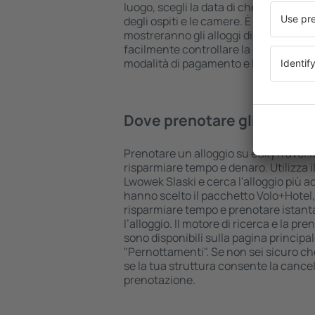
luogo, scegli la data di check-in e ch
degli ospiti e le camere. È fatta! I risult
mostreranno gli alloggi disponibili ne
facilmente controllare la distanza dall'
modalità di pagamento e la classificaz
Dove prenotare gli hotel i
Prenotare un alloggio su eSkyTravel.it
risparmiare tempo e denaro. Utilizza il
Lwowek Slaski e cerca l'alloggio più ad
hanno scelto il pacchetto Volo+Hotel
risparmiare tempo e prenotare istant
l’alloggio. Il motore di ricerca e la p
sono disponibili sulla pagina principal
"Pernottamenti". Se non sei sicuro che 
se la tua struttura consente la cancel
prenotazione.