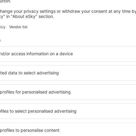
BOLESLAWIEC
Hotel Chrobrego9
Boleslawiec, 14 agosto 2026, 2 notti
Vedi più hotel in Lwowek Slaski
ki
Lwowek Slaski – 
n Lwowek Slaski, in modo che
Una varietà di servizi e una