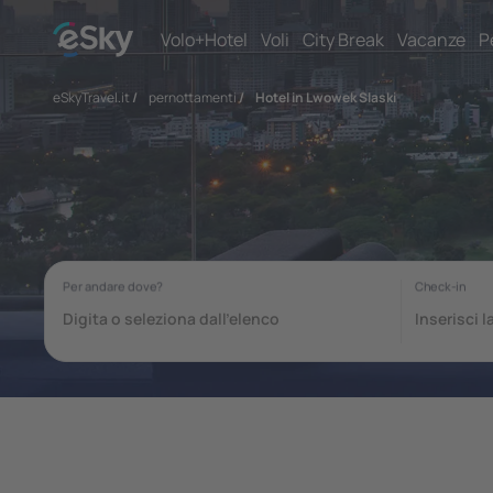
Volo+Hotel
Voli
City Break
Vacanze
P
eSkyTravel.it
/
pernottamenti
/
Hotel in Lwowek Slaski