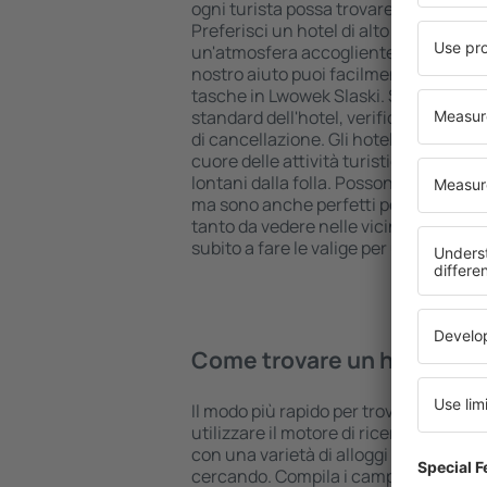
ogni turista possa trovare quello più 
Preferisci un hotel di alto livello all 
un'atmosfera accogliente e una sist
nostro aiuto puoi facilmente prenotare
tasche in Lwowek Slaski. Seleziona la
standard dell'hotel, verifica le modal
di cancellazione. Gli hotel in Lwowek S
cuore delle attività turistiche popola
lontani dalla folla. Possono accoglier
ma sono anche perfetti per una notte 
tanto da vedere nelle vicinanze. Scegli
subito a fare le valige per una vacanza
Come trovare un hotel in 
Il modo più rapido per trovare un hote
utilizzare il motore di ricerca di allo
con una varietà di alloggi è la garanzi
cercando. Compila i campi del motore d