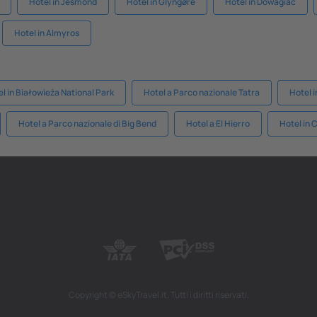
Hotel in Jesmond
Hotel in Glyngøre
Hotel in Dowagiac
Hotel in Almyros
l in Białowieża National Park
Hotel a Parco nazionale Tatra
Hotel 
Hotel a Parco nazionale di Big Bend
Hotel a El Hierro
Hotel in 
Copyright © eSkyTravel.it. Tutti i diritti riservati.