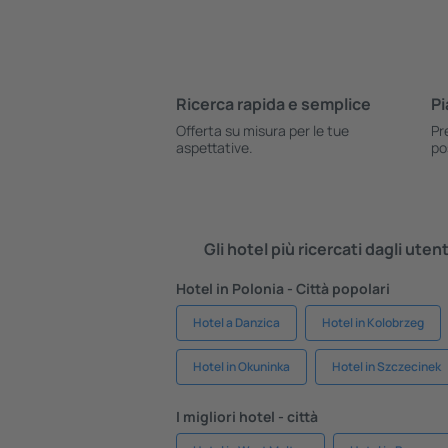
Ricerca rapida e semplice
Pi
Offerta su misura per le tue
Pr
aspettative.
po
Gli hotel più ricercati dagli uten
Hotel in Polonia - Città popolari
Hotel a Danzica
Hotel in Kolobrzeg
Hotel in Okuninka
Hotel in Szczecinek
I migliori hotel - città