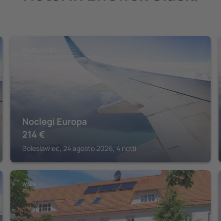
BOLESLAWIEC
Noclegi Europa
214
€
Boleslawiec, 24 agosto 2026, 4 notti
WLEN