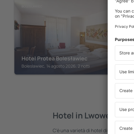
BOLESLAWIEC
Hotel Protea Bolesławiec
Boleslawiec, 14 agosto 2026, 2 notti
Hotel in Lwowek Slas
C'è una varietà di hotel disponibili i