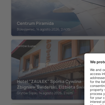
Centrum Piramida
Boleslawiec, 14 agosto 2026, 2 notti
GRYFÓW ŚLĄSKI
Hotel "ZAUŁEK" Spółka Cywilna
Zbigniew Świderski, Elżbieta Świderska
Gryfów Śląski, 14 agosto 2026, 2 notti