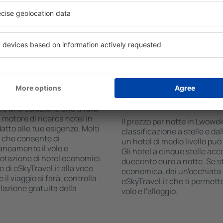
eck-out, aggiungi il numero
centro commerciale, zona pr
ati della ricerca ti
parcheggio gratuito e opusco
lle date selezionate. Puoi
turistiche più interessanti 
hotel al centro città, le
anche mezzi di trasporto da e
ione a stelle.
incoraggiano anche a visitar
Slaski.
n Lwowek Slaski?
Quanto costa una no
Slaski?
 è una soluzione che ti farà
 motore di ricerca hotel in
Il prezzo per notte in Lwowek
atto alle tue esigenze. Molti
classificazione a stelle e dal
, che consente di
un hotel di medio livello pu
aneamente il volo e
Gli hotel a cinque stelle acco
renotazione di hotel economici
duecento euro a notte. Se 
e di eSkyTravel.it alla voce
economica, dai un'occhiata a
il viaggio si farà, controlla
eSkyTravel.it che ti permet
lazione gratuita della
volo e l'alloggio.