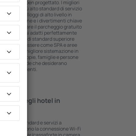
ll inclusive ben progettato. I migliori
iscono il più alto standard di servizio
ospiti. Gli alloggi di alto livello in
liore posizione e i divertimenti chiave
ossono utilizzare il parcheggio gratuito
a suite che si adatti perfettamente
le che l'hotel di standard superiore
lle aree benessere come SPA e aree
 bambini. La migliore sistemazione in
rfetta per coppie, famiglie e persone
me per le aziende che desiderano
ropri dipendenti.
rovare negli hotel in
nno vari standard e servizi a
I più comuni sono la connessione Wi-Fi
n SPA, mini bar/cassaforte in camera,