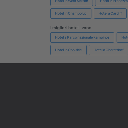
Hotel in West Melton
Hotel in Presezzo
Hotel in Champoluc
Hotel a Cardiff
I migliori hotel - zone
Hotel a Parco nazionale Kampinos
Hote
Hotel in Opolskie
Hotel a Oberstdorf