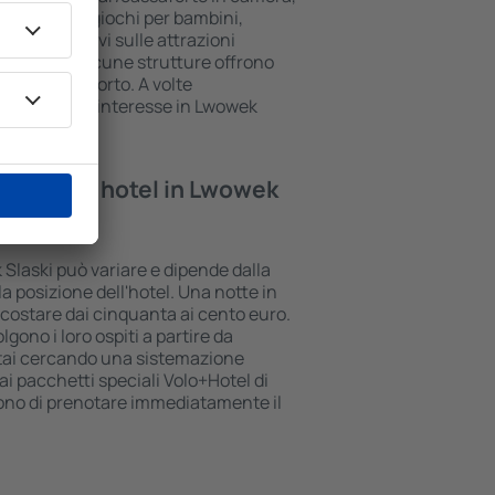
anzo, area giochi per bambini,
li informativi sulle attrazioni
della zona. Alcune strutture offrono
 per l'aeroporto. A volte
e i luoghi di interesse in Lwowek
tte in un hotel in Lwowek
 Slaski può variare e dipende dalla
la posizione dell'hotel. Una notte in
ò costare dai cinquanta ai cento euro.
lgono i loro ospiti a partire da
stai cercando una sistemazione
i pacchetti speciali Volo+Hotel di
tono di prenotare immediatamente il