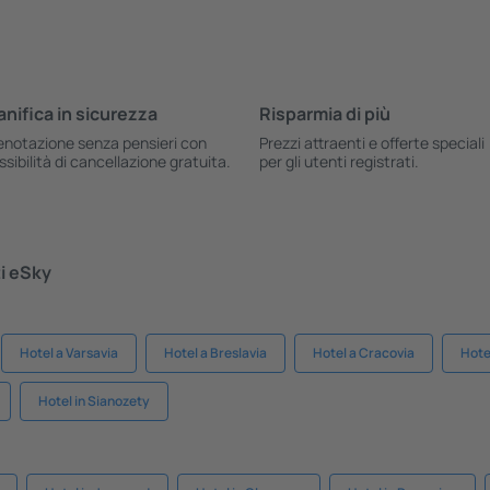
anifica in sicurezza
Risparmia di più
enotazione senza pensieri con
Prezzi attraenti e offerte speciali
ssibilità di cancellazione gratuita.
per gli utenti registrati.
ti eSky
Hotel a Varsavia
Hotel a Breslavia
Hotel a Cracovia
Hote
Hotel in Sianozety