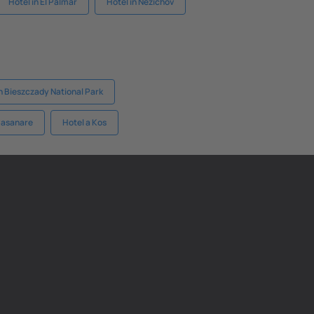
Hotel in El Palmar
Hotel in Nezichov
in Bieszczady National Park
Casanare
Hotel a Kos