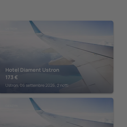
USTRON
Hotel Diament Ustron
173
€
Ustron, 06 settembre 2026, 2 notti
CIESZYN