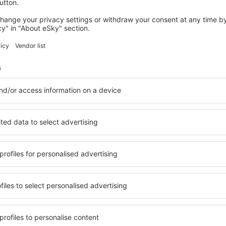
WISLA
Hotel Vestina
147
€
Wisla, 26 agosto 2026, 2 notti
Vedi più hotel in Ustron
Ustron – i migli
 Ustron, in modo che ogni
Una varietà di servizi e una