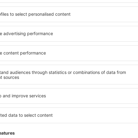
o alle sue esigenze.
elementi chiave di un hotel a
inclusive oppure un hotel con
hotel in Ustron garantiscono 
emazione economica? Con il
gamma di servizi per gli ospiti
 un alloggio per tutte le
offrono la migliore posizione
azione desiderata e lo
vicinanze. Gli ospiti possono
ità di pagamento e le opzioni
scegliere una camera o una 
i trovano proprio nel cuore
loro esigenze. È probabile ch
anche un po' più lontani dalla
un menù variegato, delle a
canza più lunga, ma sono
fitness, nonché attività per
o quando c'è così tanto da
Ustron è la scelta perfetta p
 per te e inizia subito a fare
viaggio d'affari, così come 
d'affari!
organizzare workshop per i p
stron?
Quali servizi posso t
Ustron?
in Ustron è utilizzare il
 ampio database con una
Gli hotel in Ustron hanno var
vare quello che stai cercando.
gli ospiti. I più comuni sono
seleziona il luogo, scegli la
benessere con SPA, mini bar