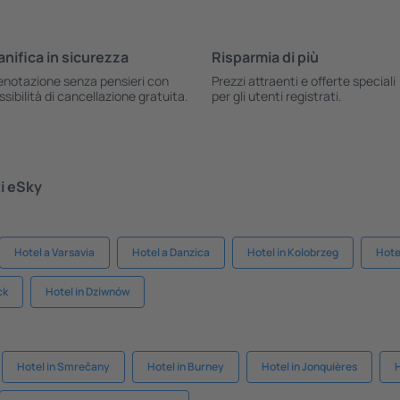
anifica in sicurezza
Risparmia di più
enotazione senza pensieri con
Prezzi attraenti e offerte speciali
ssibilità di cancellazione gratuita.
per gli utenti registrati.
ti eSky
Hotel a Varsavia
Hotel a Danzica
Hotel in Kolobrzeg
Hote
ck
Hotel in Dziwnów
Hotel in Smrečany
Hotel in Burney
Hotel in Jonquières
H