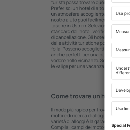
turista possa trovare quello più adatt
Preferisci un hotel di alto livello all 
un'atmosfera accogliente e una sist
nostro aiuto puoi facilmente prenotare
tasche in Ustron. Seleziona la destin
standard dell'hotel, verifica le modal
di cancellazione. Gli hotel in Ustron s
delle attività turistiche popolari, ma 
folla. Possono accoglierti per una va
anche perfetti per una notte di ripos
vedere nelle vicinanze. Scegli un hotel
le valige per una vacanza o un viaggio 
Come trovare un hotel in U
Il modo più rapido per trovare un hotel 
motore di ricerca di alloggi eSky. Un
varietà di alloggi è la garanzia di tro
Compila i campi del motore di ricerca: 