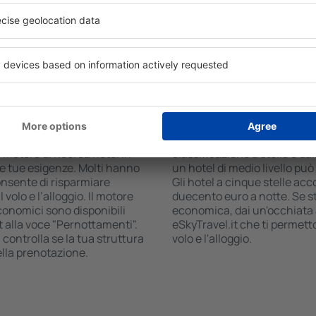
 il numero degli ospiti e le
commerciale, zona pranzo, a
ca ti mostreranno gli alloggi
gratuito e opuscoli informati
i facilmente controllare la
interessanti della zona. Alc
 modalità di pagamento e la
trasporto da e per l'aeropor
visitare i luoghi di interesse
n Ustron?
Quanto costa una not
 è una soluzione che ti farà
Il prezzo per notte in Ustron
 motore di ricerca hotel in
classificazione a stelle e dal
lle tue esigenze. Molti hanno
un hotel di medio livello pu
onsente di risparmiare
Gli hotel a cinque stelle acco
olo e l’alloggio. Il motore
duecento euro a notte. Se 
economici sono disponibili
economica, dai un'occhiata a
t alla voce "Pernottamenti".
eSkyTravel.it che ti permet
, controlla se la tua struttura
volo e l'alloggio.
ella prenotazione.