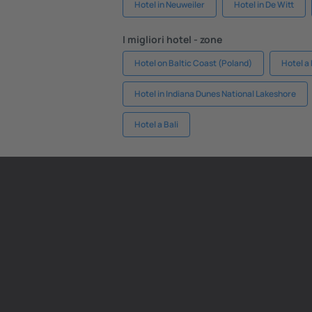
Hotel in Neuweiler
Hotel in De Witt
I migliori hotel - zone
Hotel on Baltic Coast (Poland)
Hotel a
Hotel in Indiana Dunes National Lakeshore
Hotel a Bali