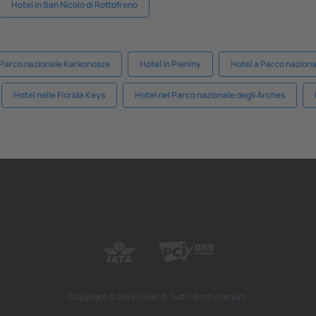
Hotel in San Nicolo di Rottofreno
 Parco nazionale Karkonosze
Hotel in Pieniny
Hotel a Parco naziona
Hotel nelle Florida Keys
Hotel nel Parco nazionale degli Arches
Copyright © eSkyTravel.it. Tutti i diritti riservati.