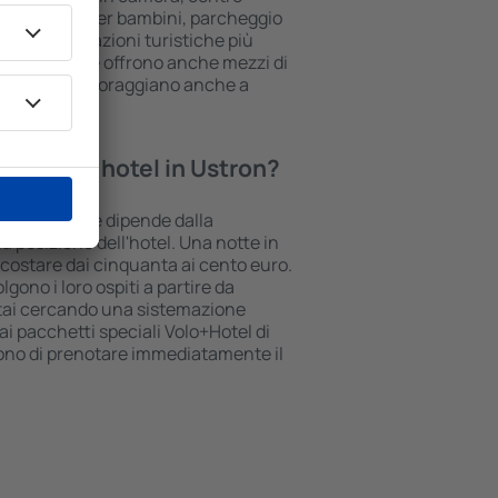
rea giochi per bambini, parcheggio
vi sulle attrazioni turistiche più
une strutture offrono anche mezzi di
to. A volte incoraggiano anche a
 in Ustron.
te in un hotel in Ustron?
 può variare e dipende dalla
la posizione dell'hotel. Una notte in
ò costare dai cinquanta ai cento euro.
lgono i loro ospiti a partire da
stai cercando una sistemazione
i pacchetti speciali Volo+Hotel di
tono di prenotare immediatamente il