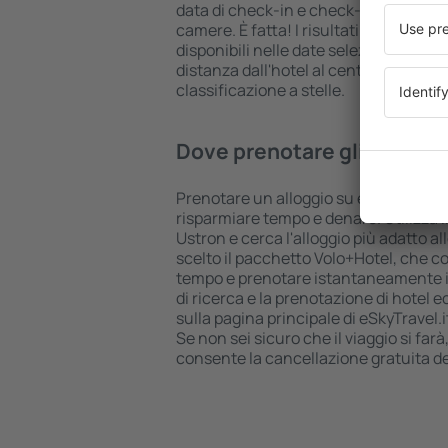
data di check-in e check-out, aggiungi
camere. È fatta! I risultati della ricer
disponibili nelle date selezionate. Puo
distanza dall'hotel al centro città, le
classificazione a stelle.
Dove prenotare gli hotel i
Prenotare un alloggio su eSkyTravel.it
risparmiare tempo e denaro. Utilizza il
Ustron e cerca l'alloggio più adatto a
scelto il pacchetto Volo+Hotel, che c
tempo e prenotare istantaneamente il v
di ricerca e la prenotazione di hotel 
sulla pagina principale di eSkyTravel.i
Se non sei sicuro che il viaggio si farà
consente la cancellazione gratuita d