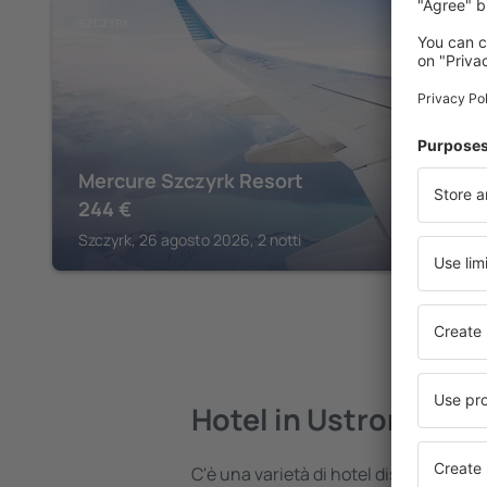
SZCZYRK
Mercure Szczyrk Resort
244
€
Szczyrk, 26 agosto 2026, 2 notti
Hotel in Ustron
C'è una varietà di hotel disponibili in