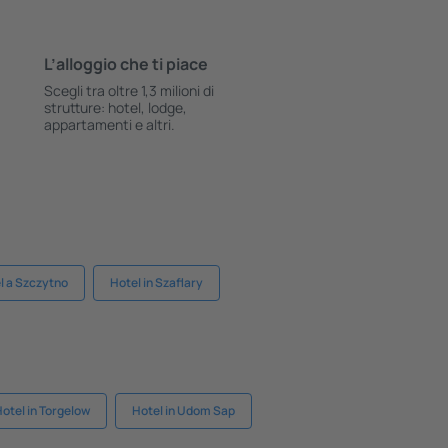
L’alloggio che ti piace
Scegli tra oltre 1,3 milioni di
strutture: hotel, lodge,
appartamenti e altri.
l a Szczytno
Hotel in Szaflary
otel in Torgelow
Hotel in Udom Sap