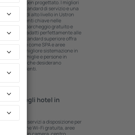
ll inclusive ben progettato. I migliori
il più alto standard di servizio e una
. Gli alloggi di alto livello in Ustron
 e i divertimenti chiave nelle
 utilizzare il parcheggio gratuito e
suite che si adatti perfettamente alle
e l'hotel di standard superiore offra
ree benessere come SPA e aree
 bambini. La migliore sistemazione in
er coppie, famiglie e persone in
per le aziende che desiderano
ropri dipendenti.
rovare negli hotel in
i standard e servizi a disposizione per
 la connessione Wi-Fi gratuita, aree
/cassaforte in camera, centro