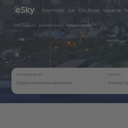
Volo+Hotel
Voli
City Break
Vacanze
P
eSkyTravel.it
/
pernottamenti
/
Hotel in Ustron