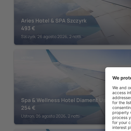
Aries Hotel & SPA Szczyrk
493
€
Szczyrk, 26 agosto 2026, 2 notti
USTRON
Spa & Wellness Hotel Diament Ustron
254
€
Ustron, 26 agosto 2026, 2 notti