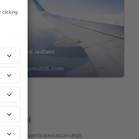
WISLA
Hotel Pod Jedlami
293
€
Wisla, 14 agosto 2026, 2 notti
ori hotel
 posizione attraente sono alcuni degli