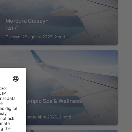
Mercure Cieszyn
141
€
Cieszyn, 26 agosto 2026, 2 notti
USTRON
Hotel Olympic Spa & Wellness
331
€
Ustron, 06 settembre 2026, 2 notti