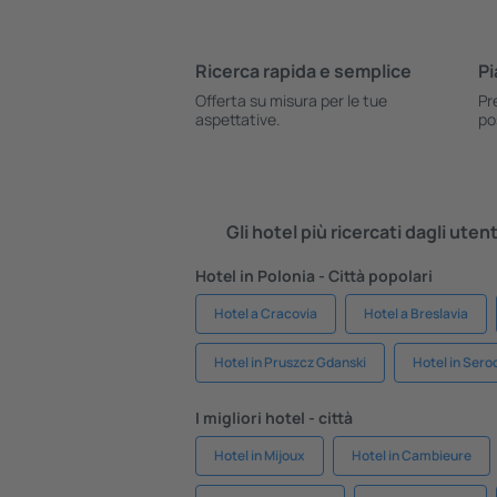
Ricerca rapida e semplice
Pi
Offerta su misura per le tue
Pr
aspettative.
po
Gli hotel più ricercati dagli uten
Hotel in Polonia - Città popolari
Hotel a Cracovia
Hotel a Breslavia
Hotel in Pruszcz Gdanski
Hotel in Sero
I migliori hotel - città
Hotel in Mijoux
Hotel in Cambieure