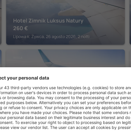
Hotel Zimnik Luksus Natury
260
€
Lipowa k. Żywca, 26 agosto 2026, 2 notti
WISLA
Aries Hotel & SPA Wisla
315
€
Wisla, 06 settembre 2026, 2 notti