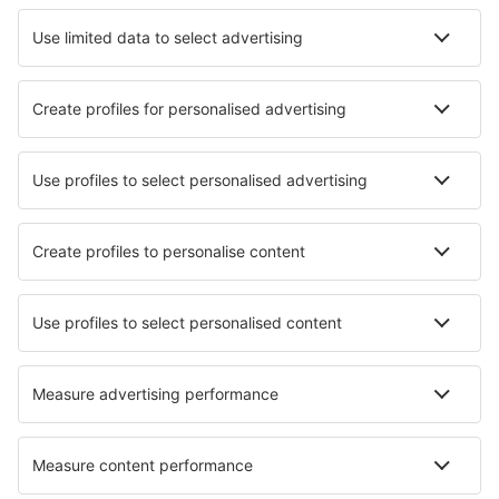
Hotel a Tunisi
Hotel in Aghir
Hotel a Hammamet
Hotel in La Marsa
Hotel a Susa
Hotel in Sidi Bou Said
Hotel Yasmine
Hotel in Sangho
Hotel in Mezraya
Hotel in Tabarka
I migliori hotel - città
Hotel in Saint-Michel-de-Fronsac
Hotel in Palazzina
Hotel in Vodable
Hotel in Namhae
Hotel in Rucăr
Hotel in Weinböhla
Hotel in Sakarya
Hotel in Philadelphia
Hotel in Buritaca
Hotel La Pintada