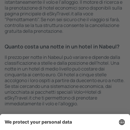
istantaneamente il volo e l’alloggio. Il motore di ricerca e
la prenotazione di hotel economici sono disponibili sulla
pagina principale di eSkyTravel.it alla voce
"Pernottamenti". Se non sei sicuro che il viaggio si farà,
controlla se la tua struttura consente la cancellazione
gratuita della prenotazione.
Quanto costa una notte in un hotel in Nabeul?
Il prezzo per notte in Nabeul può variare e dipende dalla
classificazione a stelle e dalla posizione dell'hotel. Una
notte in un hotel di medio livello può costare dai
cinquanta ai cento euro. Gli hotel a cinque stelle
accolgono i loro ospiti a partire da duecento euro a notte.
Se stai cercando una sistemazione economica, dai
un'occhiata ai pacchetti speciali Volo+Hotel di
eSkyTravel.it che ti permettono di prenotare
immediatamente il volo e l'alloggio.