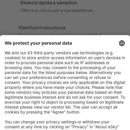
Ricerca rapida e semplice
Offerta su misura per le tue aspettative.
Pianifica in sicurezza
Prenotazione senza pensieri con possibilità di
cancellazione gratuita.
Risparmia di più
Prezzi attraenti e offerte speciali per gli utenti registrati.
L’alloggio che ti piace
Scegli tra oltre 1,3 milioni di strutture: hotel, lodge,
appartamenti e altri.
Gli hotel più ricercati dagli utenti eSky
Hotel negli Stati Uniti d'America - Città popolari