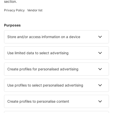
Hotel in Sevierville
Hotel in Panama City Beach
Hotel in Kissimmee
Hotel a Myrtle Beach
Hotel in Davenport
Hotel in Killington
Hotel in Marathon
Hotel in Newark
Hotel in New Smyrna Beach
Hotel in Murrells Inlet
I migliori hotel - città
Hotel in Colzate
Hotel in Halfweg
Hotel in Vilters-Wangs
Hotel in Ban Pa Khlok
Hotel in Waidhofen an der Thaya
Hotel Rakova
Hotel in Schongau
Hotel in Berghaupten