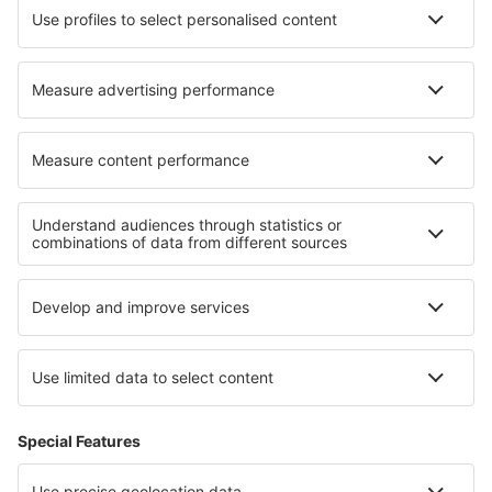
Hotel in Garachico
Hotel in Boussu
I migliori hotel - zone
Hotel nel Parco nazionale del Grand Canyon
Hotel alle Hawaii
Hotel in Los Padres National Forest
Hotel in Grand Teton National Park
Hotel in California
Hotel nella Francia
Hotel in Marocco
Hotel a Valparaíso
Hotel in Libertador
Hotel a Parco nazionale Bontebok