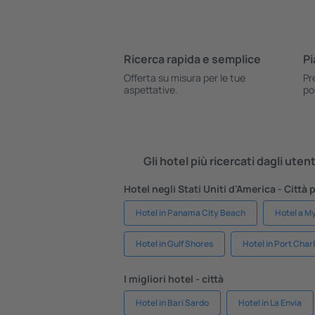
Ricerca rapida e semplice
Pi
Offerta su misura per le tue
Pr
aspettative.
po
Gli hotel più ricercati dagli uten
Hotel negli Stati Uniti d'America - Città 
Hotel in Panama City Beach
Hotel a M
Hotel in Gulf Shores
Hotel in Port Char
I migliori hotel - città
Hotel in Bari Sardo
Hotel in La Envia