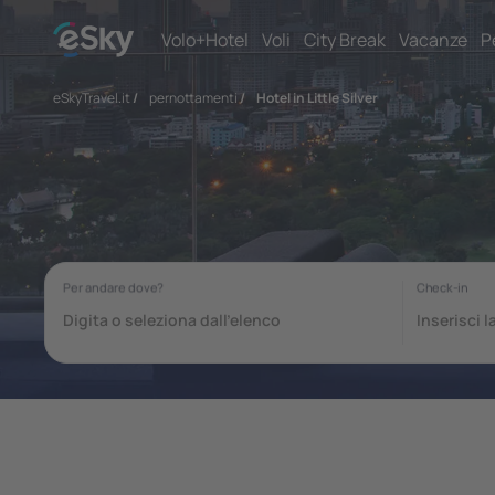
Volo+Hotel
Voli
City Break
Vacanze
P
eSkyTravel.it
/
pernottamenti
/
Hotel in Little Silver