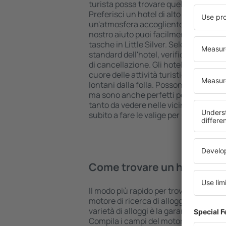
turista possa trovare quello più adatt
Preferisci un hotel di alto livello all 
un'atmosfera accogliente e una sist
nostro aiuto puoi facilmente prenotare
tasche in Little Silver. Seleziona la d
standard dell'hotel, verifica le modal
di cancellazione. Gli hotel in Little Sil
cuore delle attività turistiche popola
lontani dalla folla. Possono accoglier
ma sono anche perfetti per una notte 
tanto da vedere nelle vicinanze. Scegli
subito a fare le valige per una vacanza
Come trovare un hotel in Li
Il modo più rapido per trovare un hotel i
motore di ricerca di alloggi eSky. Un
varietà di alloggi è la garanzia di tro
Compila i campi del motore di ricerca: 