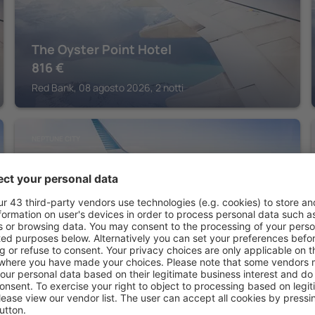
The Oyster Point Hotel
816
€
Red Bank, 08 agosto 2026, 2 notti
NEPTUNE CITY
Courtyard by Marriott Wall at Monmouth
Shores Corporate Park
560
€
Neptune City, 08 agosto 2026, 2 notti