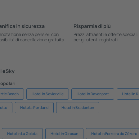
anifica in sicurezza
Risparmia di più
enotazione senza pensieri con
Prezzi attraenti e offerte speciali
ssibilità di cancellazione gratuita.
per gli utenti registrati.
ti eSky
popolari
yrtle Beach
Hotel in Sevierville
Hotel in Davenport
Hotel in 
lotte
Hotel a Portland
Hotel in Bradenton
Hotel in La Goleta
Hotel in Giresun
Hotel in Ferreira do Zêzere