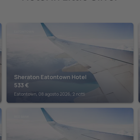
EATONTOWN
Sheraton Eatontown Hotel
533
€
Eatontown, 08 agosto 2026, 2 notti
RED BANK