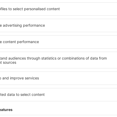
o alle sue esigenze.
elementi chiave di un hotel a
inclusive oppure un hotel con
hotel in Little Silver garanti
emazione economica? Con il
una gamma di servizi per gli osp
 un alloggio per tutte le
Silver offrono la migliore po
estinazione desiderata e lo
vicinanze. Gli ospiti possono
ità di pagamento e le opzioni
scegliere una camera o una 
ver si trovano proprio nel
loro esigenze. È probabile ch
ri, ma anche un po' più
un menù variegato, delle a
ti per una vacanza più lunga,
fitness, nonché attività per
di riposo quando c'è così
Little Silver è la scelta perf
 un hotel per te e inizia
viaggio d'affari, così come 
 o un viaggio d'affari!
organizzare workshop per i p
ttle Silver?
Quali servizi posso t
Silver?
n Little Silver è utilizzare il
 ampio database con una
Gli hotel in Little Silver han
vare quello che stai cercando.
disposizione per gli ospiti. 
seleziona il luogo, scegli la
gratuita, aree benessere co