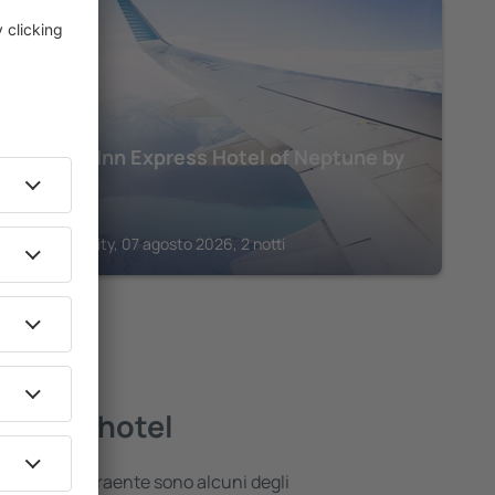
NEPTUNE CITY
Holiday Inn Express Hotel of Neptune by
IHG
572
€
Neptune City, 07 agosto 2026, 2 notti
migliori hotel
 posizione attraente sono alcuni degli