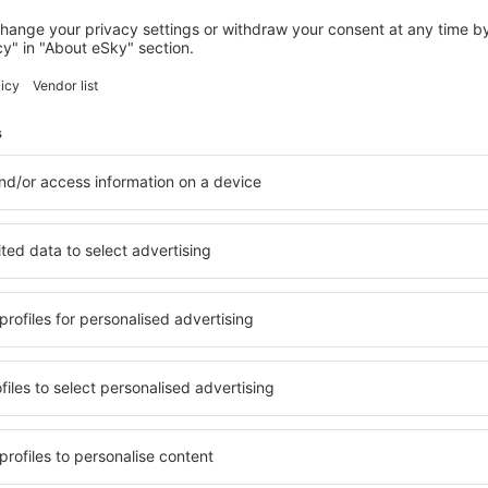
NEPTUNE CITY
Residence Inn by Marriott Neptune at
Gateway Center
747
€
Neptune City, 08 agosto 2026, 2 notti
Vedi più hotel in Little Silver
Little Silver – i 
Little Silver, in modo che ogni
Una varietà di servizi e una