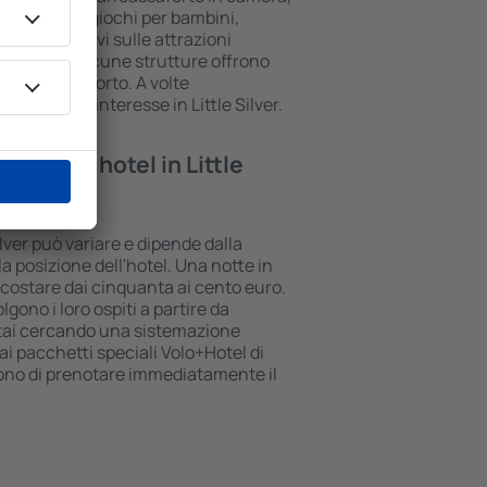
anzo, area giochi per bambini,
li informativi sulle attrazioni
della zona. Alcune strutture offrono
 per l'aeroporto. A volte
i luoghi di interesse in Little Silver.
te in un hotel in Little
Silver può variare e dipende dalla
la posizione dell'hotel. Una notte in
ò costare dai cinquanta ai cento euro.
lgono i loro ospiti a partire da
stai cercando una sistemazione
i pacchetti speciali Volo+Hotel di
tono di prenotare immediatamente il