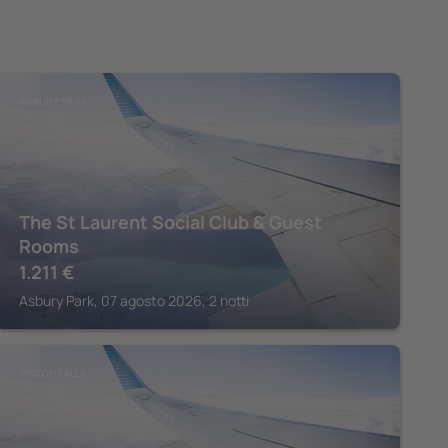
ASBURY PARK
The St Laurent Social Club & Guest
Rooms
1.211
€
Asbury Park, 07 agosto 2026, 2 notti
TINTON FALLS