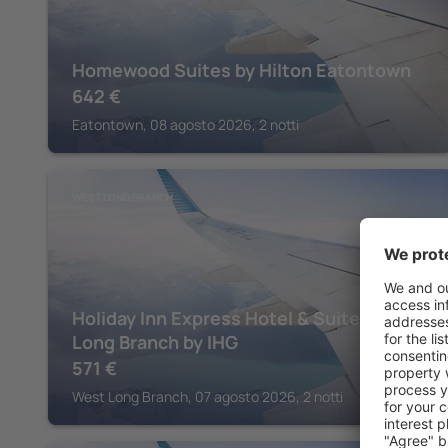
Homewood Suites by Hilton Eatontown
642
€
Eatontown, 08 agosto 2026, 2 notti
WEST LONG BRANCH
Holiday Inn Express Hotel & Suites West
Long Branch by IHG
571
€
West Long Branch, 07 agosto 2026, 2 notti