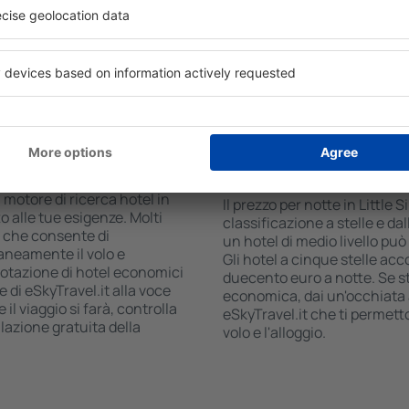
 il numero degli ospiti e le
centro commerciale, zona pr
ca ti mostreranno gli alloggi
parcheggio gratuito e opusco
i facilmente controllare la
turistiche più interessanti 
 modalità di pagamento e la
anche mezzi di trasporto da e
incoraggiano anche a visitare 
Little Silver?
Quanto costa una not
Silver?
 è una soluzione che ti farà
 motore di ricerca hotel in
Il prezzo per notte in Little 
to alle tue esigenze. Molti
classificazione a stelle e dal
, che consente di
un hotel di medio livello pu
aneamente il volo e
Gli hotel a cinque stelle acco
renotazione di hotel economici
duecento euro a notte. Se 
e di eSkyTravel.it alla voce
economica, dai un'occhiata a
il viaggio si farà, controlla
eSkyTravel.it che ti permet
lazione gratuita della
volo e l'alloggio.