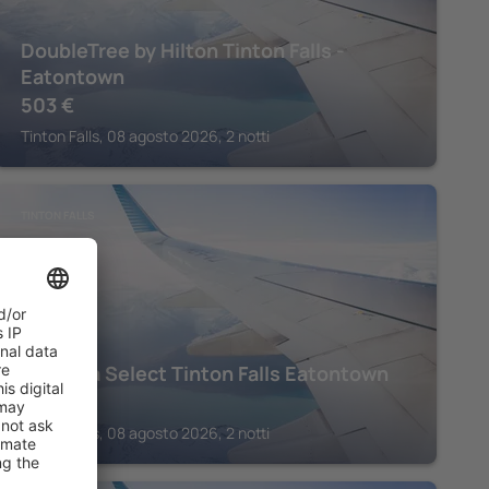
DoubleTree by Hilton Tinton Falls -
Eatontown
503
€
Tinton Falls, 08 agosto 2026, 2 notti
TINTON FALLS
Sonesta Select Tinton Falls Eatontown
373
€
Tinton Falls, 08 agosto 2026, 2 notti