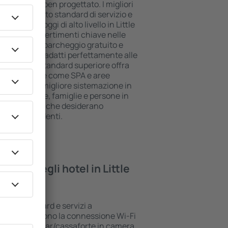
ll inclusive ben progettato. I migliori
scono il più alto standard di servizio e
iti. Gli alloggi di alto livello in Little
sizione e i divertimenti chiave nelle
 utilizzare il parcheggio gratuito e
suite che si adatti perfettamente alle
e l'hotel di standard superiore offra
ree benessere come SPA e aree
 bambini. La migliore sistemazione in
etta per coppie, famiglie e persone in
per le aziende che desiderano
ropri dipendenti.
rovare negli hotel in Little
no vari standard e servizi a
I più comuni sono la connessione Wi-Fi
n SPA, mini bar/cassaforte in camera,