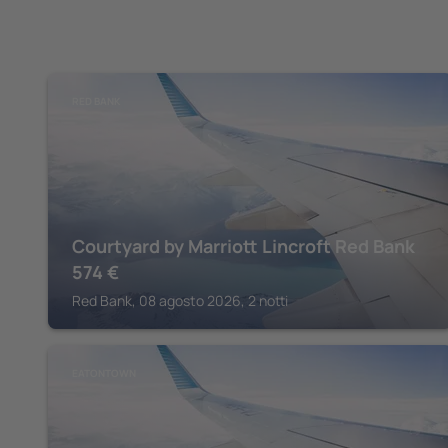
RED BANK
Courtyard by Marriott Lincroft Red Bank
574
€
Red Bank, 08 agosto 2026, 2 notti
EATONTOWN