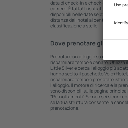
data di check-in e check-out, aggiungi
camere. È fatta! I risultati della ricer
disponibili nelle date selezionate. Puo
distanza dall'hotel al centro città, le
classificazione a stelle.
Dove prenotare gli hotel in 
Prenotare un alloggio su eSkyTravel.it
risparmiare tempo e denaro. Utilizza il
Little Silver e cerca l'alloggio più adat
hanno scelto il pacchetto Volo+Hotel
risparmiare tempo e prenotare istant
l’alloggio. Il motore di ricerca e la p
sono disponibili sulla pagina principal
"Pernottamenti". Se non sei sicuro che 
se la tua struttura consente la cancel
prenotazione.