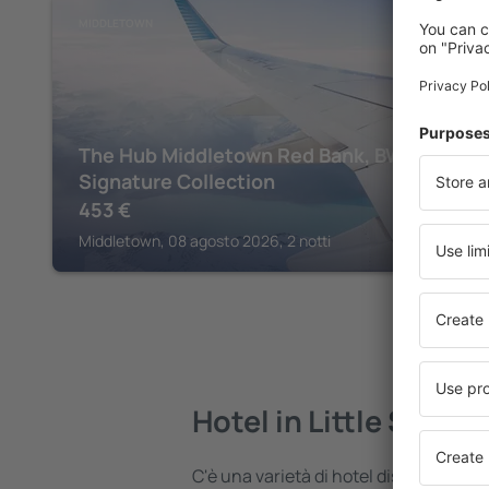
MIDDLETOWN
The Hub Middletown Red Bank, BW
Signature Collection
453
€
Middletown, 08 agosto 2026, 2 notti
Hotel in Little Silver
C'è una varietà di hotel disponibili in 