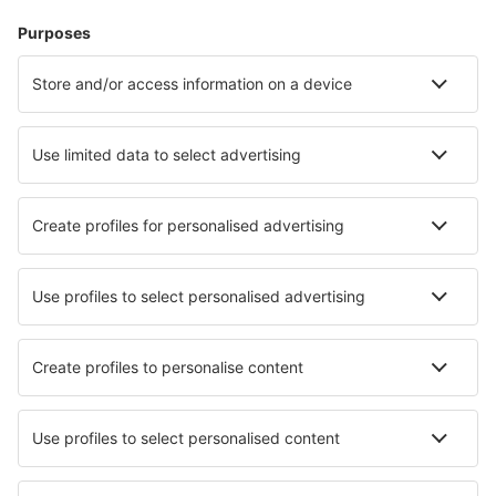
Le migliori sistemazioni - città
Pernottamenti in Porano
Pernottamenti in Sehma
Pernottamenti a Sutu
Pernottamenti in Sögel
Pernottamenti in Chittorgarh
Pernottamenti in Talarn
Pernottamenti in Palombara Sabina
Pernottamenti Baños de Molgas
Pernottamenti in Kamieniec Zabkowicki
Pernottamenti in Attard
Le migliori sistemazioni - zone
Pernottamenti in Jacksonville Coast
Pernottamenti in California