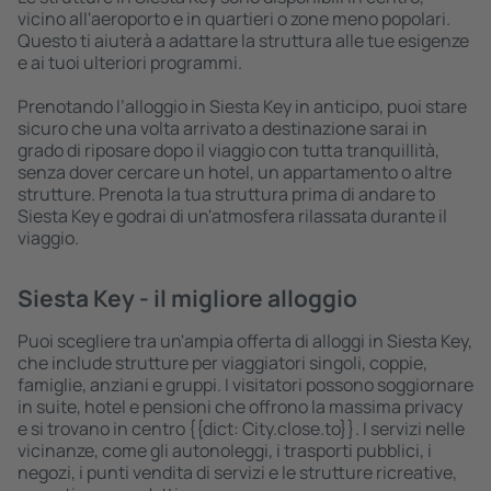
vicino all'aeroporto e in quartieri o zone meno popolari.
Questo ti aiuterà a adattare la struttura alle tue esigenze
e ai tuoi ulteriori programmi.
Prenotando l’alloggio in Siesta Key in anticipo, puoi stare
sicuro che una volta arrivato a destinazione sarai in
grado di riposare dopo il viaggio con tutta tranquillità,
senza dover cercare un hotel, un appartamento o altre
strutture. Prenota la tua struttura prima di andare to
Siesta Key e godrai di un'atmosfera rilassata durante il
viaggio.
Siesta Key - il migliore alloggio
Puoi scegliere tra un'ampia offerta di alloggi in Siesta Key,
che include strutture per viaggiatori singoli, coppie,
famiglie, anziani e gruppi. I visitatori possono soggiornare
in suite, hotel e pensioni che offrono la massima privacy
e si trovano in centro {{dict: City.close.to}}. I servizi nelle
vicinanze, come gli autonoleggi, i trasporti pubblici, i
negozi, i punti vendita di servizi e le strutture ricreative,