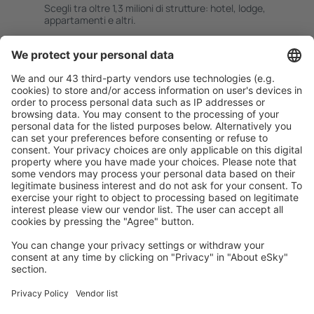
Scegli tra oltre 1,3 milioni di strutture: hotel, lodge,
appartamenti e altri.
Le strutture più ricercate dagli utenti eSky
Pernottamenti negli Stati Uniti d'America - Città popolari
Pernottamenti in Panama City Beach
Pernottamenti in Sevierville
Pernottamenti a Myrtle Beach
Pernottamenti in Davenport
Pernottamenti in Kissimmee
Pernottamenti in Treasure Island
Pernottamenti in Clermont
Pernottamenti a Palm Springs
Pernottamenti a Raleigh
Pernottamenti in McCall