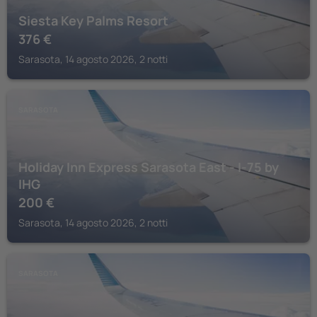
Siesta Key Palms Resort
376
€
Sarasota, 14 agosto 2026, 2 notti
SARASOTA
Holiday Inn Express Sarasota East - I-75 by
IHG
200
€
Sarasota, 14 agosto 2026, 2 notti
SARASOTA