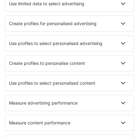
Hotel a Dávao
Hotel a Cebu
Hotel in Quezon City
Hotel in Baguio
Hotel in Pasay
Hotel Minglanilla
Hotel in San Fernando
Hotel in Currimao
Hotel in General Trias
Hotel Valencia
I migliori hotel - città
Hotel in Agnone
Hotel in Dohna
Hotel in Krems an der Donau
Hotel in Marilleva 900
Hotel a Rurrenabaque
Hotel in El Rosario
Hotel in Zalewo
Hotel in Jarnac
Hotel in Konak
Hotel in Brook Park