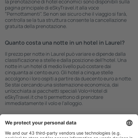
la prenotazione di hotel economici sono disponibili sulla
pagina principale di eSkyTravel.it alla voce
"Pernottamenti". Se non sei sicuro che il viaggio si farà,
controlla se la tua struttura consente la cancellazione
gratuita della prenotazione.
Quanto costa una notte in un hotel in Laurel?
Il prezzo per notte in Laurel può variare e dipende dalla
classificazione a stelle e dalla posizione dell'hotel. Una
notte in un hotel di medio livello può costare dai
cinquanta ai cento euro. Gli hotel a cinque stelle
accolgono i loro ospiti a partire da duecento euro a notte.
Se stai cercando una sistemazione economica, dai
un'occhiata ai pacchetti speciali Volo+Hotel di
eSkyTravel.it che ti permettono di prenotare
immediatamente il volo e l'alloggio.
Ricerca rapida e semplice