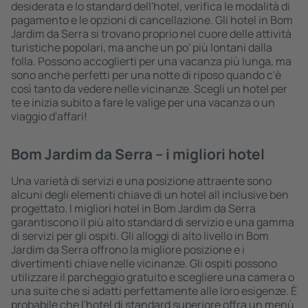
desiderata e lo standard dell'hotel, verifica le modalità di
pagamento e le opzioni di cancellazione. Gli hotel in Bom
Jardim da Serra si trovano proprio nel cuore delle attività
turistiche popolari, ma anche un po' più lontani dalla
folla. Possono accoglierti per una vacanza più lunga, ma
sono anche perfetti per una notte di riposo quando c'è
così tanto da vedere nelle vicinanze. Scegli un hotel per
te e inizia subito a fare le valige per una vacanza o un
viaggio d'affari!
Bom Jardim da Serra – i migliori hotel
Una varietà di servizi e una posizione attraente sono
alcuni degli elementi chiave di un hotel all inclusive ben
progettato. I migliori hotel in Bom Jardim da Serra
garantiscono il più alto standard di servizio e una gamma
di servizi per gli ospiti. Gli alloggi di alto livello in Bom
Jardim da Serra offrono la migliore posizione e i
divertimenti chiave nelle vicinanze. Gli ospiti possono
utilizzare il parcheggio gratuito e scegliere una camera o
una suite che si adatti perfettamente alle loro esigenze. È
probabile che l'hotel di standard superiore offra un menù