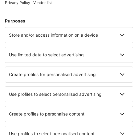
Gli hotel più ricercati dagli utenti eSky
Hotel in Brasile - Città popolari
Hotel a Rio de Janeiro
Hotel a San Paolo
Hotel a Cabo Frio
Hotel a Florianópolis
Hotel a Belém
Hotel a Curitiba
Hotel Nilo Pecanha
Hotel in Domingos Martins
Hotel in Ponta do Mutá
Hotel a Navegantes
I migliori hotel - città
Hotel in Wadley
Hotel in Sainte-Sabine-Born
Hotel in Tsaryovo
Hotel in Wels
Hotel in Kharmanli
Hotel in Neeritter
Hotel in Tomohon
Hotel in Baccon