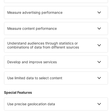
Hotel in Librizzi
Hotel in Mutějovice
I migliori hotel - zone
Hotel a Florianópolis
Hotel a Ipanema
Hotel a Copacabana
Hotel a Fernando de Noronha
Hotel a Iguasu
Hotel nelle Everglades
Hotel in Karongwe Game Reserve
Hotel a Deserto di Atacama
Hotel in Silesian Beskids
Hotel in Bavarian Alps