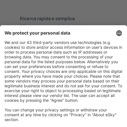
Ricerca rapida e semplice
Offerta su misura per le tue aspettative.
Pianifica in sicurezza
Prenotazione senza pensieri con possibilità di
cancellazione gratuita.
Risparmia di più
Prezzi attraenti e offerte speciali per gli utenti registrati.
L’alloggio che ti piace
Scegli tra oltre 1,3 milioni di strutture: hotel, lodge,
appartamenti e altri.