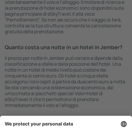
istantaneamente il volo e l’alloggio. Il motore di ricerca e
la prenotazione di hotel economici sono disponibili sulla
pagina principale di eSkyTravel.it alla voce
"Pernottamenti". Se non sei sicuro che il viaggio si farà,
controlla se la tua struttura consente la cancellazione
gratuita della prenotazione.
Quanto costa una notte in un hotel in Jember?
Il prezzo per notte in Jember può variare e dipende dalla
classificazione a stelle e dalla posizione dell'hotel. Una
notte in un hotel di medio livello può costare dai
cinquanta ai cento euro. Gli hotel a cinque stelle
accolgono i loro ospiti a partire da duecento euro a notte.
Se stai cercando una sistemazione economica, dai
un'occhiata ai pacchetti speciali Volo+Hotel di
eSkyTravel.it che ti permettono di prenotare
immediatamente il volo e l'alloggio.