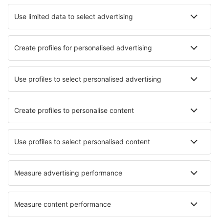
Hotel a Giacarta
Hotel a Bandung
Hotel in Canggu
Hotel in Tangerang
Hotel in Ubud
Hotel a Sorong
Hotel Menanga
Hotel in Gobleg
Hotel in Sembalunlawang
Hotel in Pakem
I migliori hotel - città
Hotel in Greenfield
Hotel in Gries im Sellrain
Hotel in Marathon
Hotel in Priverno
Hotel in Echterdingen
Hotel Monteodorisio
Hotel in Nesbyen
Hotel in Castro Laboreiro
Hotel in Avila Beach
Hotel in Alby