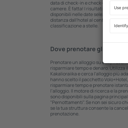
data di check-in e check-out, aggiungi
camere. È fatta! I risultati della ricer
disponibili nelle date selezionate. Puo
distanza dall'hotel al centro città, le
classificazione a stelle.
Dove prenotare gli hotel in
Prenotare un alloggio su eSkyTravel.it
risparmiare tempo e denaro. Utilizza il
Kakalioraiika e cerca l'alloggio più ada
hanno scelto il pacchetto Volo+Hotel
risparmiare tempo e prenotare istant
l’alloggio. Il motore di ricerca e la p
sono disponibili sulla pagina principal
"Pernottamenti". Se non sei sicuro che 
se la tua struttura consente la cancel
prenotazione.