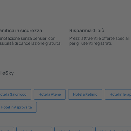
anifica in sicurezza
Risparmia di più
enotazione senza pensieri con
Prezzi attraenti e offerte speciali
ssibilità di cancellazione gratuita.
per gli utenti registrati.
ti eSky
otel a Salonicco
Hotel a Atene
Hotel a Retimo
Hotel in Iera
Hotel in Asprovalta