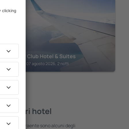
KARPENISSI
Country Club Hotel & Suites
Karpenissi, 07 agosto 2026, 2 notti
 migliori hotel
 posizione attraente sono alcuni degli