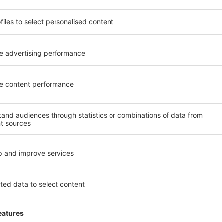
adatto alle sue esigenze.
elementi chiave di un hotel a
inclusive oppure un hotel con
hotel in Kakalioraiika garanti
emazione economica? Con il
una gamma di servizi per gli os
 un alloggio per tutte le
Kakalioraiika offrono la migl
destinazione desiderata e lo
nelle vicinanze. Gli ospiti p
ità di pagamento e le opzioni
e scegliere una camera o un
iika si trovano proprio nel
alle loro esigenze. È probabi
ri, ma anche un po' più
offra un menù variegato, de
ti per una vacanza più lunga,
fitness, nonché attività per
di riposo quando c'è così
Kakalioraiika è la scelta per
 un hotel per te e inizia
viaggio d'affari, così come 
 o un viaggio d'affari!
organizzare workshop per i p
akalioraiika?
Quali servizi posso t
Kakalioraiika?
 in Kakalioraiika è utilizzare
Un ampio database con una
Gli hotel in Kakalioraiika ha
vare quello che stai cercando.
disposizione per gli ospiti. 
seleziona il luogo, scegli la
gratuita, aree benessere co