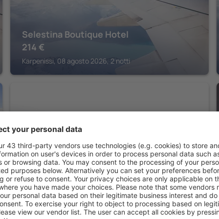
Selestina Boutique Hotel
214
€
Karpenissi, 08 agosto 2026, 2 notti
KARPENISSI
Via Ferrata Hotel
154
€
Karpenissi, 08 agosto 2026, 2 notti