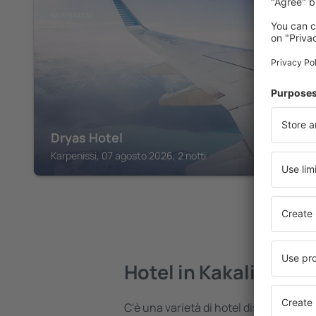
KARPENISSI
Dryas Hotel
Karpenissi, 07 agosto 2026, 2 notti
Hotel in Kakalioraiik
C'è una varietà di hotel disponibili in