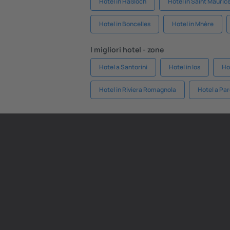
Hotel in Haßloch
Hotel in Saint Maurice 
Hotel in Boncelles
Hotel in Mhère
I migliori hotel - zone
Hotel a Santorini
Hotel in Ios
Ho
Hotel in Riviera Romagnola
Hotel a Par