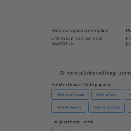
Ricerca rapida e semplice
Pi
Offerta su misura per le tue
Pr
aspettative.
po
Gli hotel più ricercati dagli uten
Hotel in Grecia - Città popolari
Hotel a La Canea
Hotel a Paro
H
Hotel in Samos
Hotel a Leucade
I migliori hotel - città