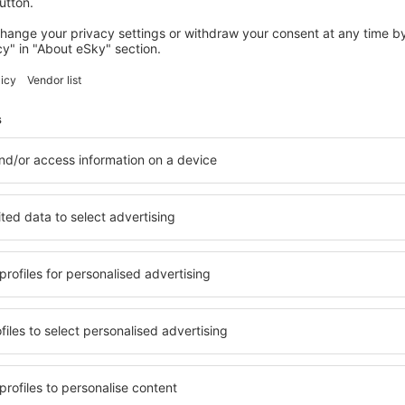
KARPENISSI
Escapade Luxury Residences
Karpenissi, 07 agosto 2026, 2 notti
Vedi più hotel in Kakalioraiika
a
Kakalioraiika – i
 Kakalioraiika, in modo che
Una varietà di servizi e una