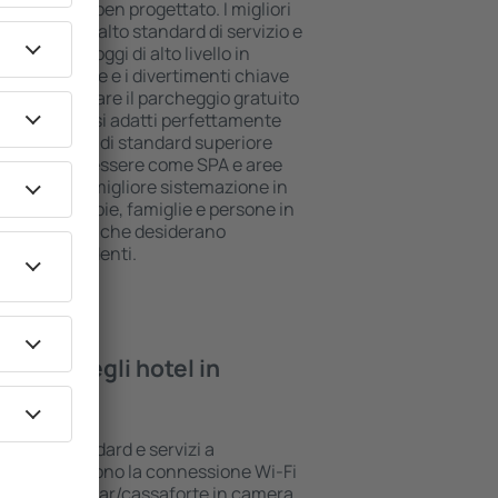
ll inclusive ben progettato. I migliori
scono il più alto standard di servizio e
piti. Gli alloggi di alto livello in
iore posizione e i divertimenti chiave
ossono utilizzare il parcheggio gratuito
a suite che si adatti perfettamente
le che l'hotel di standard superiore
lle aree benessere come SPA e aree
 bambini. La migliore sistemazione in
fetta per coppie, famiglie e persone in
per le aziende che desiderano
ropri dipendenti.
rovare negli hotel in
nno vari standard e servizi a
I più comuni sono la connessione Wi-Fi
n SPA, mini bar/cassaforte in camera,