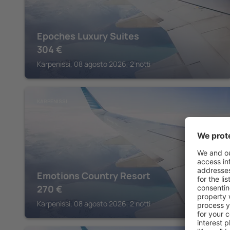
Epoches Luxury Suites
304
€
Karpenissi, 08 agosto 2026, 2 notti
KARPENISSI
Emotions Country Resort
270
€
Karpenissi, 08 agosto 2026, 2 notti