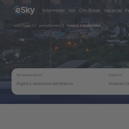
Volo+Hotel
Voli
City Break
Vacanze
P
eSkyTravel.it
/
pernottamenti
/
Hotel in Kakalioraiika