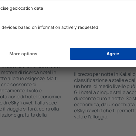
 il numero degli ospiti e le
centro commerciale, zona pr
ca ti mostreranno gli alloggi
parcheggio gratuito e opusco
i facilmente controllare la
turistiche più interessanti 
 modalità di pagamento e la
anche mezzi di trasporto da e
incoraggiano anche a visitare
Kakalioraiika.
 Kakalioraiika?
Quanto costa una not
Kakalioraiika?
 è una soluzione che ti farà
 motore di ricerca hotel in
Il prezzo per notte in Kakali
tto alle tue esigenze. Molti
classificazione a stelle e dal
, che consente di
un hotel di medio livello pu
aneamente il volo e
Gli hotel a cinque stelle acco
renotazione di hotel economici
duecento euro a notte. Se 
e di eSkyTravel.it alla voce
economica, dai un'occhiata a
il viaggio si farà, controlla
eSkyTravel.it che ti permet
lazione gratuita della
volo e l'alloggio.