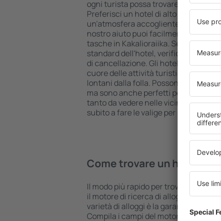
ogni turista possa trovare quello più 
Preferisci un hotel di alto livello all 
un'atmosfera accogliente e una sist
nostro aiuto puoi facilmente prenotare
tasche in Kakalioraiika. Seleziona la 
standard dell'hotel, verifica le modal
di cancellazione. Gli hotel in Kakaliora
cuore delle attività turistiche popola
lontani dalla folla. Possono accoglier
ma sono anche perfetti per una notte 
tanto da vedere nelle vicinanze. Scegli
subito a fare le valige per una vacanza
Come trovare un hotel in K
Il modo più rapido per trovare un hotel
il motore di ricerca di alloggi eSky. 
varietà di alloggi è la garanzia di tro
Compila i campi del motore di ricerca: 