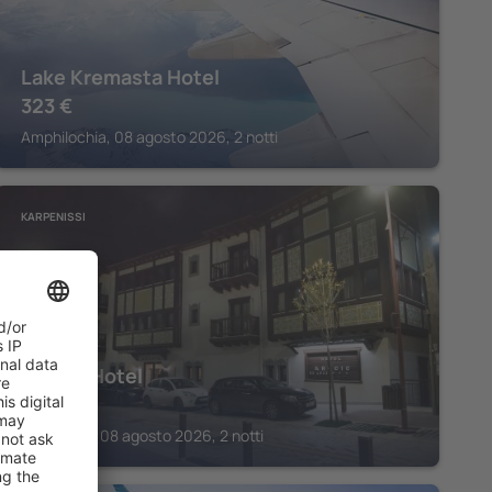
Lake Kremasta Hotel
323
€
Amphilochia, 08 agosto 2026, 2 notti
KARPENISSI
Anesis Hotel
166
€
Karpenissi, 08 agosto 2026, 2 notti