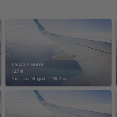
KARPENISSI
Lecadin Hotel
127
€
Karpenissi, 08 agosto 2026, 2 notti
KARPENISSI