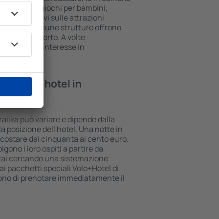
anzo, area giochi per bambini,
li informativi sulle attrazioni
della zona. Alcune strutture offrono
 per l'aeroporto. A volte
 i luoghi di interesse in
te in un hotel in
oraiika può variare e dipende dalla
la posizione dell'hotel. Una notte in
ò costare dai cinquanta ai cento euro.
lgono i loro ospiti a partire da
stai cercando una sistemazione
i pacchetti speciali Volo+Hotel di
tono di prenotare immediatamente il