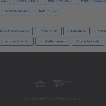
L'exil
Hotel in Iparana
Hotel in Merignac
Hotel in Puente Ju
Hotel in Civitaquana
Hotel in Picos
tel nelle Greek Islands
Hotel a Kavala
Hotel in Chios
Hotel in
co nazionale Słowiński
Hotel in Puntarenas
Hotel in Portogallo
Copyright © eSkyTravel.it. Tutti i diritti riservati.