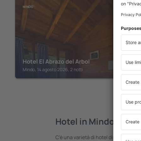
MINDO
Hotel El Abrazo del Arbol
Mindo, 14 agosto 2026, 2 notti
Hotel in Mindo
C'è una varietà di hotel disponibili in