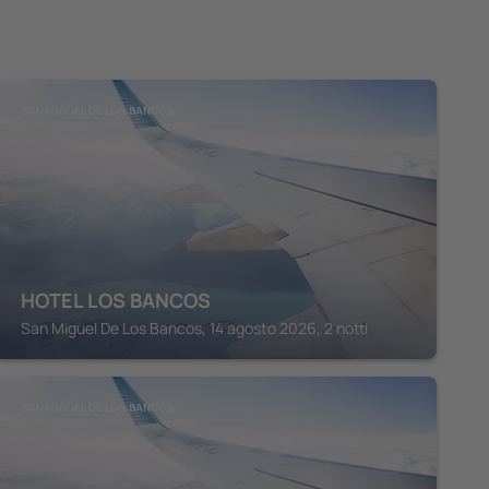
SAN MIGUEL DE LOS BANCOS
HOTEL LOS BANCOS
San Miguel De Los Bancos, 14 agosto 2026, 2 notti
SAN MIGUEL DE LOS BANCOS