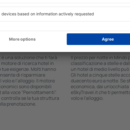
 il numero degli ospiti e le
commerciale, zona pranzo, a
ca ti mostreranno gli alloggi
gratuito e opuscoli informati
i facilmente controllare la
interessanti della zona. Alc
 modalità di pagamento e la
trasporto da e per l'aeropor
visitare i luoghi di interesse
n Mindo?
Quanto costa una no
 è una soluzione che ti farà
Il prezzo per notte in Mindo 
 motore di ricerca hotel in
classificazione a stelle e dal
le tue esigenze. Molti hanno
un hotel di medio livello pu
onsente di risparmiare
Gli hotel a cinque stelle acco
olo e l’alloggio. Il motore
duecento euro a notte. Se 
economici sono disponibili
economica, dai un'occhiata a
t alla voce "Pernottamenti".
eSkyTravel.it che ti permet
, controlla se la tua struttura
volo e l'alloggio.
ella prenotazione.