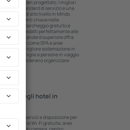
ll inclusive ben progettato. I migliori
l più alto standard di servizio e una
. Gli alloggi di alto livello in Mindo
 e i divertimenti chiave nelle
 utilizzare il parcheggio gratuito e
suite che si adatti perfettamente alle
e l'hotel di standard superiore offra
ree benessere come SPA e aree
 bambini. La migliore sistemazione in
r coppie, famiglie e persone in viaggio
ziende che desiderano organizzare
enti.
rovare negli hotel in
 standard e servizi a disposizione per
 la connessione Wi-Fi gratuita, aree
/cassaforte in camera, centro