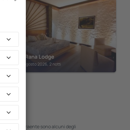
MINDO
CantalaRana Lodge
Mindo, 14 agosto 2026, 2 notti
ri hotel
 posizione attraente sono alcuni degli