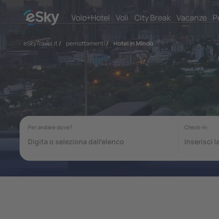
Volo+Hotel
Voli
City Break
Vacanze
P
eSkyTravel.it
/
pernottamenti
/
Hotel in Mindo