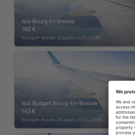
ibis Bourg En Bresse
165
€
Bourg-en-Bresse, 13 agosto 2026, 2 notti
BOURG-EN-BRESSE
Ibis Budget Bourg-En-Bresse
143
€
Bourg-en-Bresse, 08 agosto 2026, 2 notti