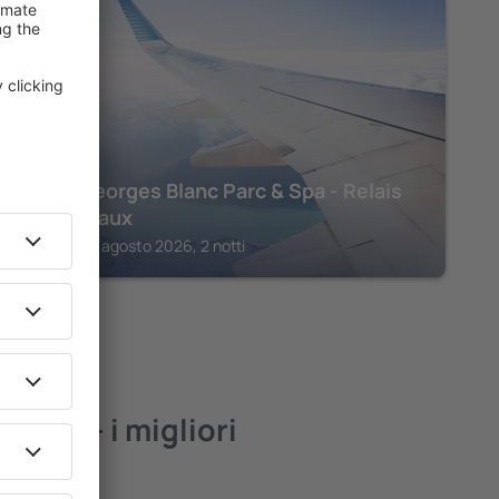
VONNAS
Hôtel Georges Blanc Parc & Spa - Relais
& Châteaux
Vonnas, 07 agosto 2026, 2 notti
esse – i migliori