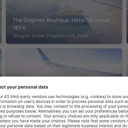
The Originals Boutique, Hôtel Terminus
183
€
Bourg-en-Bresse, 07 agosto 2026, 2 notti
VIRIAT
Campanile Bourg en Bresse - Viriat
127
€
Viriat, 13 agosto 2026, 2 notti