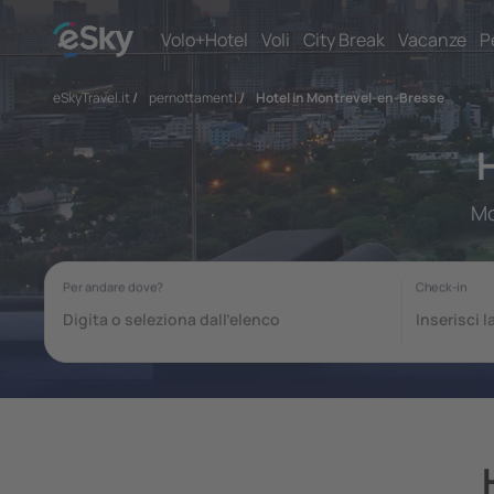
Volo+Hotel
Voli
City Break
Vacanze
P
eSkyTravel.it
/
pernottamenti
/
Hotel in Montrevel-en-Bresse
Mo