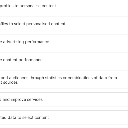
uello più adatto alle sue
Una varietà di servizi e una
vello all inclusive oppure un
elementi chiave di un hotel a
e una sistemazione
hotel in Montrevel-en-Bresse
facilmente prenotare un
servizio e una gamma di servizi
evel-en-Bresse. Seleziona la
livello in Montrevel-en-Bress
ell'hotel, verifica le
divertimenti chiave nelle vici
cancellazione. Gli hotel in
parcheggio gratuito e scegl
o nel cuore delle attività
adatti perfettamente alle lor
ù lontani dalla folla.
standard superiore offra un
 più lunga, ma sono anche
come SPA e aree fitness, non
o c'è così tanto da vedere
sistemazione in Montrevel-e
e inizia subito a fare le
coppie, famiglie e persone in
affari!
aziende che desiderano orga
dipendenti.
Montrevel-en-
Quali servizi posso t
Montrevel-en-Bres