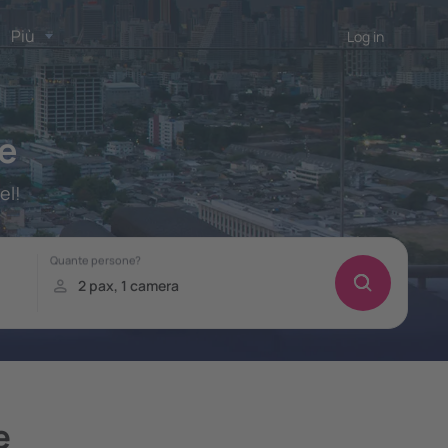
Più
Log in
e
el!
e