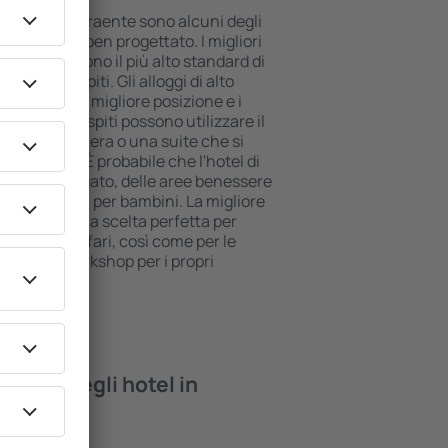
 posizione attraente sono alcuni degli
ll inclusive ben progettato. I migliori
 garantiscono il più alto standard di
 per gli ospiti. Gli alloggi di alto
e offrono la migliore posizione e i
nanze. Gli ospiti possono utilizzare il
iere una camera o una suite che si
o esigenze. È probabile che l'hotel di
 menù variegato, delle aree benessere
ché attività per bambini. La migliore
n-Bresse è la scelta perfetta per
 viaggio d'affari, così come per le
nizzare workshop per i propri
rovare negli hotel in
se?