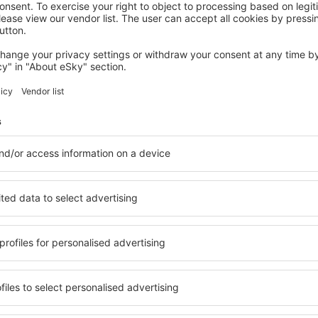
JASSERON
ibis Bourg Jasseron/Teyssonge
185
€
Jasseron, 08 agosto 2026, 2 notti
Vedi più hotel in Montrevel-en-Bresse
en-Bresse
Montrevel-en-Br
hotel
n Montrevel-en-Bresse, in