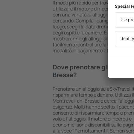
Il modo più rapido per trovare un hot
utilizzare il motore di ricerca di allo
con una varietà di alloggi è la garanzi
cercando. Compila i campi del motore d
luogo, scegli la data di check-in e ch
degli ospiti e le camere. È fatta! I risult
mostreranno gli alloggi disponibili ne
facilmente controllare la distanza dall'
modalità di pagamento e la classificaz
Dove prenotare gli hotel i
Bresse?
Prenotare un alloggio su eSkyTravel.it
risparmiare tempo e denaro. Utilizza il
Montrevel-en-Bresse e cerca l'alloggio
esigenze. Molti hanno scelto il pacch
consente di risparmiare tempo e pren
volo e l’alloggio. Il motore di ricerca 
economici sono disponibili sulla pagin
alla voce "Pernottamenti". Se non sei s