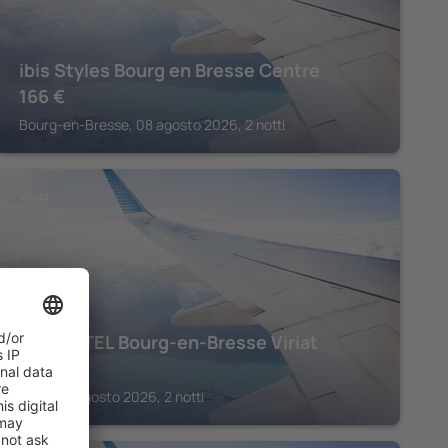
ibis Styles Bourg en Bresse Centre
166
€
Bourg-en-Bresse, 08 agosto 2026, 2 notti
VIRIAT
B&B HOTEL Bourg-en-Bresse Viriat
159
€
Viriat, 13 agosto 2026, 2 notti