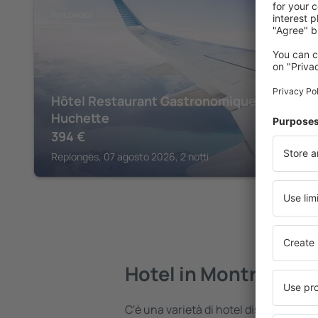
REPLONGES
Hôtel Restaurant Gastronomique La
Huchette
394
€
Replonges, 07 agosto 2026, 2 notti
Hotel in Montrevel-
C'è una varietà di hotel disponibili i