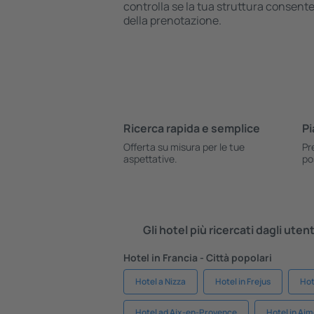
controlla se la tua struttura consente
della prenotazione.
Ricerca rapida e semplice
Pi
Offerta su misura per le tue
Pr
aspettative.
po
Gli hotel più ricercati dagli uten
Hotel in Francia - Città popolari
Hotel a Nizza
Hotel in Frejus
Hot
Hotel ad Aix-en-Provence
Hotel in Ai