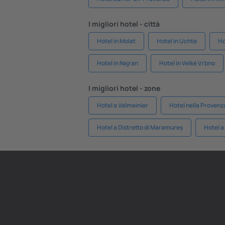
I migliori hotel - città
Hotel in Molat
Hotel in Uchte
Ho
Hotel in Najran
Hotel in Velké Vrbno
I migliori hotel - zone
Hotel a Valmeinier
Hotel nella Provenz
Hotel a Distretto di Maramureș
Hotel a