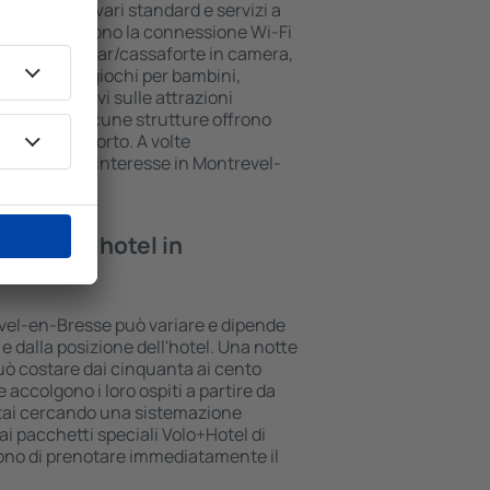
esse hanno vari standard e servizi a
I più comuni sono la connessione Wi-Fi
n SPA, mini bar/cassaforte in camera,
anzo, area giochi per bambini,
li informativi sulle attrazioni
della zona. Alcune strutture offrono
 per l'aeroporto. A volte
e i luoghi di interesse in Montrevel-
te in un hotel in
se?
evel-en-Bresse può variare e dipende
 e dalla posizione dell'hotel. Una notte
può costare dai cinquanta ai cento
e accolgono i loro ospiti a partire da
stai cercando una sistemazione
i pacchetti speciali Volo+Hotel di
tono di prenotare immediatamente il