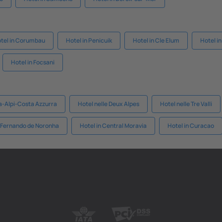
tel in Corumbau
Hotel in Penicuik
Hotel in Cle Elum
Hotel i
Hotel in Focsani
a-Alpi-Costa Azzurra
Hotel nelle Deux Alpes
Hotel nelle Tre Valli
 Fernando de Noronha
Hotel in Central Moravia
Hotel in Curacao