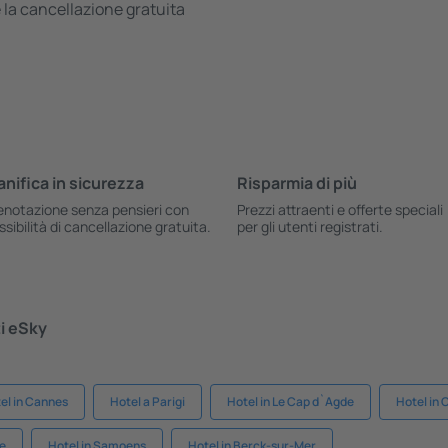
 la cancellazione gratuita
anifica in sicurezza
Risparmia di più
enotazione senza pensieri con
Prezzi attraenti e offerte speciali
ssibilità di cancellazione gratuita.
per gli utenti registrati.
ti eSky
el in Cannes
Hotel a Parigi
Hotel in Le Cap d`Agde
Hotel in 
me
Hotel in Samoens
Hotel in Berck-sur-Mer