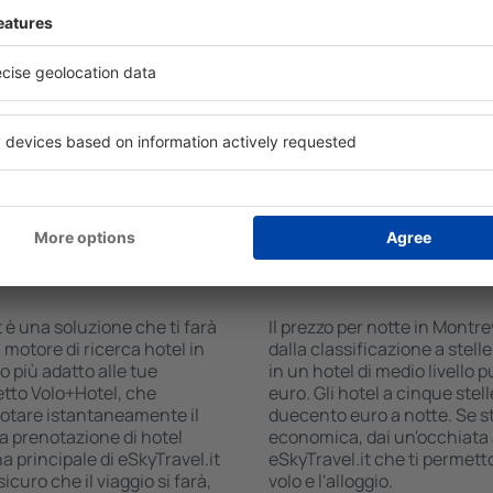
el in Montrevel-en-Bresse è
Gli hotel in Montrevel-en-Br
ggi eSky. Un ampio database
disposizione per gli ospiti. 
a di trovare quello che stai
gratuita, aree benessere co
i ricerca: seleziona il
centro commerciale, zona pr
eck-out, aggiungi il numero
parcheggio gratuito e opusco
ati della ricerca ti
turistiche più interessanti 
lle date selezionate. Puoi
anche mezzi di trasporto da e
hotel al centro città, le
incoraggiano anche a visitar
ione a stelle.
en-Bresse.
n Montrevel-en-
Quanto costa una not
Montrevel-en-Bres
 è una soluzione che ti farà
Il prezzo per notte in Montr
 motore di ricerca hotel in
dalla classificazione a stelle
 più adatto alle tue
in un hotel di medio livello 
etto Volo+Hotel, che
euro. Gli hotel a cinque stell
otare istantaneamente il
duecento euro a notte. Se 
e la prenotazione di hotel
economica, dai un'occhiata a
a principale di eSkyTravel.it
eSkyTravel.it che ti permet
icuro che il viaggio si farà,
volo e l'alloggio.