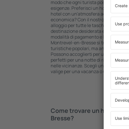
modo che ogni turista possa trovare q
esigenze. Preferisci un hotel di alto li
hotel con un'atmosfera accogliente 
economica? Con il nostro aiuto puoi 
alloggio per tutte le tasche in Montr
destinazione desiderata e lo standard d
modalità di pagamento e le opzioni di 
Montrevel-en-Bresse si trovano propri
turistiche popolari, ma anche un po' pi
Possono accoglierti per una vacanza
perfetti per una notte di riposo quand
nelle vicinanze. Scegli un hotel per te 
valige per una vacanza o un viaggio d'
Come trovare un hotel in 
Bresse?