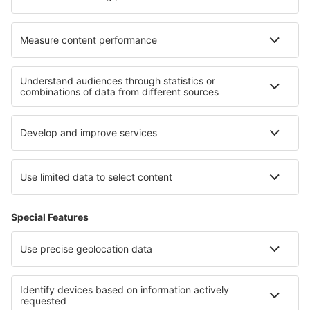
I migliori hotel - zone
Hotel a Sylt
Hotel in Chiemsee
Hotel in Saxony
Hotel in Franconian Switzerland
Hotel on North Sea Coast
Hotel a Distretto di Sibiu
Hotel in Turchia
Hotel a Davos-Klosters
Hotel in Przemyskie Mountains
Hotel in Pongolapoort Nature Reserve