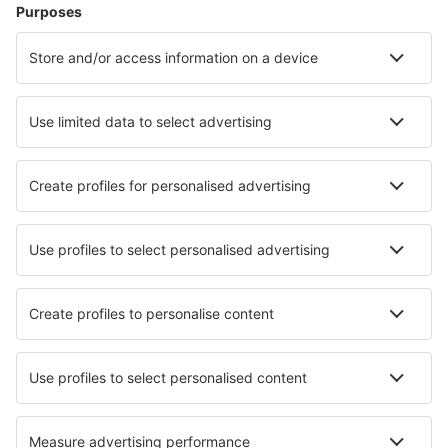
Hotel a Westerland
Hotel in Zingst
Hotel a Heringsdorf
Hotel in Grömitz
Hotel Westerhever
Hotel in Wangerooge
Hotel in Sankt Andreasberg
Hotel in Wernigerode
Hotel in Goslar
Hotel in Quedlinburg
I migliori hotel - città
Hotel in Labis
Hotel in Longwood
Hotel in Pabianice
Hotel in Montecalvo in Foglia
Hotel in Hamilton
Hotel in Furman
Hotel in Puycornet
Hotel in Atsipopoulon
Hotel Arutua
Hotel in La Mathes