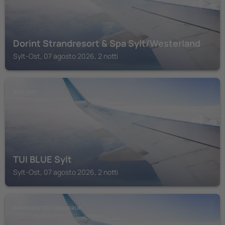
Dorint Strandresort & Spa Sylt/Westerland
Sylt-Ost, 07 agosto 2026, 2 notti
SYLT-OST
TUI BLUE Sylt
Sylt-Ost, 07 agosto 2026, 2 notti
WENNINGSTEDT-BRADERUP