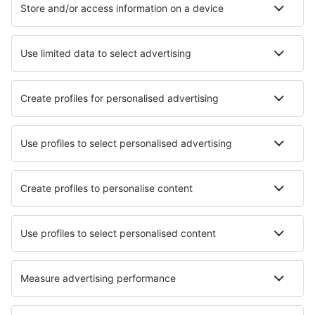
Hotel in Australia - Città popolari
Hotel a Perth
Hotel a Melbourne
Hotel a Brisbane
Hotel a Sydney
Hotel in Gold Coast
Hotel in Daylesford
Hotel in Metung
Hotel in Bawley Point
Hotel in Jervis Bay Village
Hotel in Tuncurry
I migliori hotel - città
Hotel in Honeoye
Hotel Passade
Hotel in Besse
Hotel in Leporano
Hotel in Ploërdut
Hotel in Calvert City
Hotel in Saint-Savinien
Hotel in San Severo
Hotel Wieruszów
Hotel in Bachy