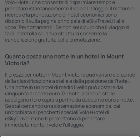
Volo+Hotel, che consente di risparmiare tempo e
prenotare istantaneamente il volo e l’alloggio. Il motore di
ricerca e la prenotazione di hotel economici sono
disponibili sulla pagina principale di eSkyTravel.it alla
voce "Pernottamenti". Se non sei sicuro che il viaggio si
farà, controlla se la tua struttura consente la
cancellazione gratuita della prenotazione.
Quanto costa una notte in un hotel in Mount
Victoria?
Il prezzo per notte in Mount Victoria può variare e dipende
dalla classificazione a stelle e dalla posizione dell'hotel.
Una notte in un hotel di medio livello può costare dai
cinquanta ai cento euro. Gli hotel a cinque stelle
accolgono i loro ospiti a partire da duecento euro a notte.
Se stai cercando una sistemazione economica, dai
un'occhiata ai pacchetti speciali Volo+Hotel di
eSkyTravel.it che ti permettono di prenotare
immediatamente il volo e l'alloggio.