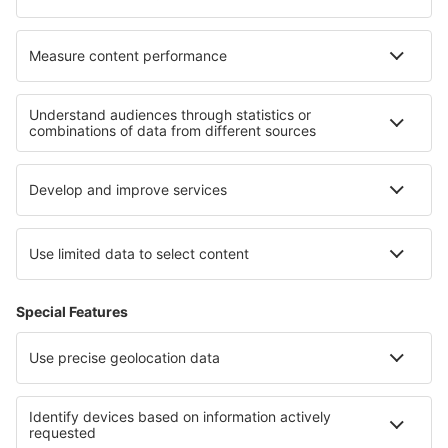
I migliori hotel - zone
Hotel nella Lorena
Hotel nelle Menuires
Hotel a Meribel-les-Allues
Hotel a La Plagne
Hotel nella Riviera francese
Hotel in Liguria
Hotel in Algarve
Hotel a Parco nazionale Wigry
Hotel nell''Ötztal
Hotel a Tyresta National Park