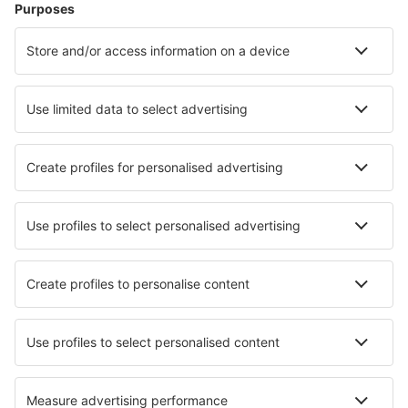
Hotel in Francia - Città popolari
Hotel in Frejus
Hotel in Cannes
Hotel a Nizza
Hotel in Le Cap d`Agde
Hotel a Parigi
Hotel a Le Havre
Hotel in Arles
Hotel in Berck-sur-Mer
Hotel in Capbreton
Hotel in Sarzeau
I migliori hotel - città
Hotel in Neustadt am Rennsteig
Hotel Alcudia De Veo
Hotel in Murrysville
Hotel in Alandroal
Hotel in Mandal
Hotel in Valdemarsvik
Hotel in Elizondo
Hotel in Mc Kinney
Hotel in Itajubá
Hotel a Badajoz