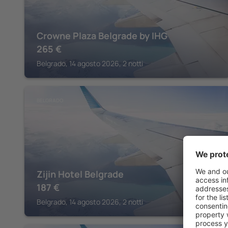
Crowne Plaza Belgrade by IHG
265
€
Belgrado, 14 agosto 2026, 2 notti
BELGRADO
Zijin Hotel Belgrade
187
€
Belgrado, 14 agosto 2026, 2 notti