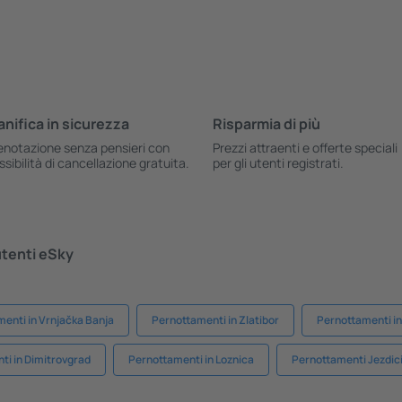
anifica in sicurezza
Risparmia di più
enotazione senza pensieri con
Prezzi attraenti e offerte speciali
ssibilità di cancellazione gratuita.
per gli utenti registrati.
 utenti eSky
enti in Vrnjačka Banja
Pernottamenti in Zlatibor
Pernottamenti i
ti in Dimitrovgrad
Pernottamenti in Loznica
Pernottamenti Jezdic