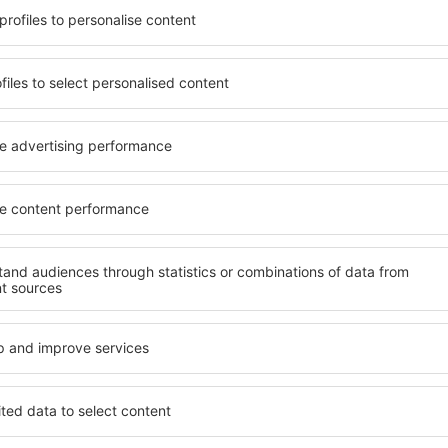
e esigenze. Puoi usufruire di
include strutture per viaggia
ttrezzate con numerosi
e gruppi. I visitatori posson
rti per diversi giorni
che offrono la massima priva
ure a Belgrado sono
City.close.to}}. I servizi nel
rto e in quartieri o zone
trasporti pubblici, i negozi, i
ttare la struttura alle tue
ricreative, garantiscono un
.
Se sei alla ricerca di un allo
ticipo, puoi stare sicuro che
qualcosa di adatto a te in poc
 in grado di riposare dopo il
necessario per le tue vacanze
dover cercare un hotel, un
destinazione scelta. Potrai p
a la tua struttura prima di
strutture con servizi per disa
osfera rilassata durante il
viaggia con animali domesti
lgrado?
Quali servizi offrono
 a Belgrado utilizzando un
I servizi dell'hotel a Belgrad
tinazione e le date di check-
prenotata e dal numero di ste