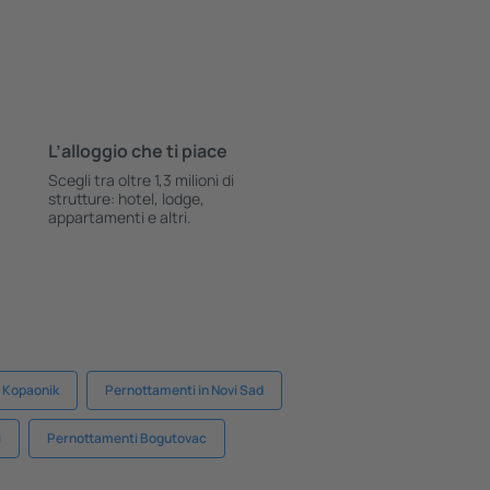
L’alloggio che ti piace
Scegli tra oltre 1,3 milioni di
strutture: hotel, lodge,
appartamenti e altri.
n Kopaonik
Pernottamenti in Novi Sad
i
Pernottamenti Bogutovac