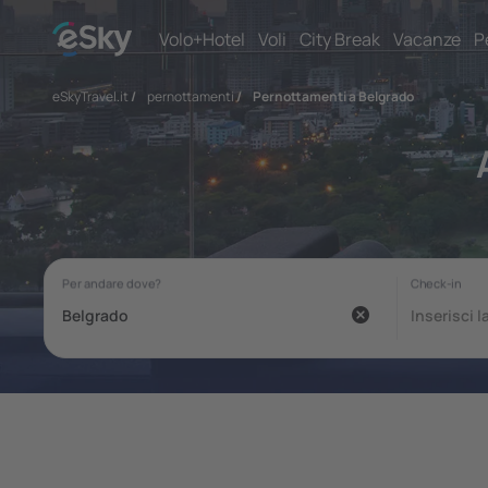
Volo+Hotel
Voli
City Break
Vacanze
P
eSkyTravel.it
/
pernottamenti
/
Pernottamenti a Belgrado