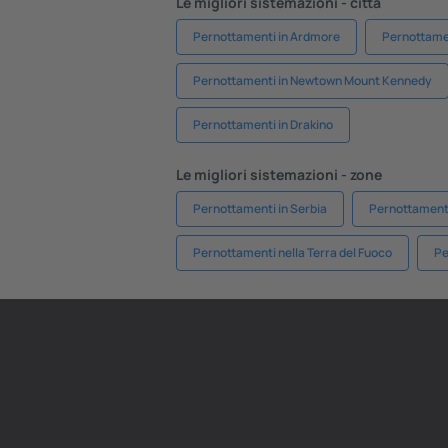
Le migliori sistemazioni - città
Pernottamenti in Ardmore
Pernottamen
Pernottamenti in Newtown Mount Kennedy
Pernottamenti in Drakino
Le migliori sistemazioni - zone
Pernottamenti in Serbia
Pernottament
Pernottamenti nella Terra del Fuoco
Pe