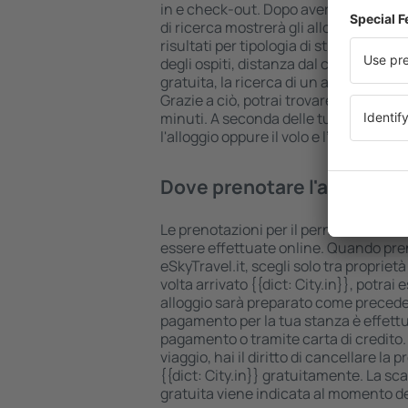
in e check-out. Dopo aver scelto il num
di ricerca mostrerà gli alloggi disponib
risultati per tipologia di struttura, nu
degli ospiti, distanza dal centro e op
gratuita, la ricerca di un alloggio risu
Grazie a ciò, potrai trovare il tuo allo
minuti. A seconda delle tue esigenze,
l'alloggio oppure il volo e l’hotel.
Dove prenotare l'alloggio 
Le prenotazioni per il pernottamento {
essere effettuate online. Quando pren
eSkyTravel.it, scegli solo tra proprietà
volta arrivato {{dict: City.in}}, potrai 
alloggio sarà preparato come preced
pagamento per la tua stanza è effettu
pagamento o tramite carta di credito.
viaggio, hai il diritto di cancellare la 
{{dict: City.in}} gratuitamente. La s
gratuita viene indicata al momento del