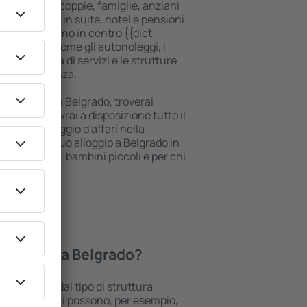
tori singoli, coppie, famiglie, anziani
o soggiornare in suite, hotel e pensioni
cy e si trovano in centro {{dict:
le vicinanze, come gli autonoleggi, i
 punti vendita di servizi e le strutture
'ottima vacanza.
ggio di lusso a Belgrado, troverai
hi istanti. Avrai a disposizione tutto il
 o il tuo viaggio d'affari nella
renotare il tuo alloggio a Belgrado in
bili, neonati, bambini piccoli e per chi
ci.
 gli hotel a Belgrado?
o dipendono dal tipo di struttura
lle. Gli ospiti possono, per esempio,