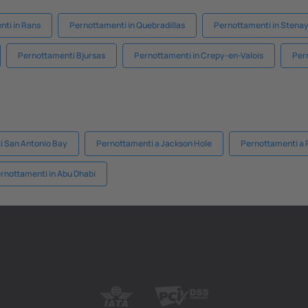
ti in Rans
Pernottamenti in Quebradillas
Pernottamenti in Stena
Pernottamenti Bjursas
Pernottamenti in Crepy-en-Valois
Per
i San Antonio Bay
Pernottamenti a Jackson Hole
Pernottamenti a P
rnottamenti in Abu Dhabi