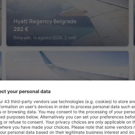
Hyatt Regency Belgrade
282
€
Belgrado, 14 agosto 2026, 2 notti
BELGRADO
Boutique Hotel Museum
242
€
Belgrado, 14 agosto 2026, 2 notti