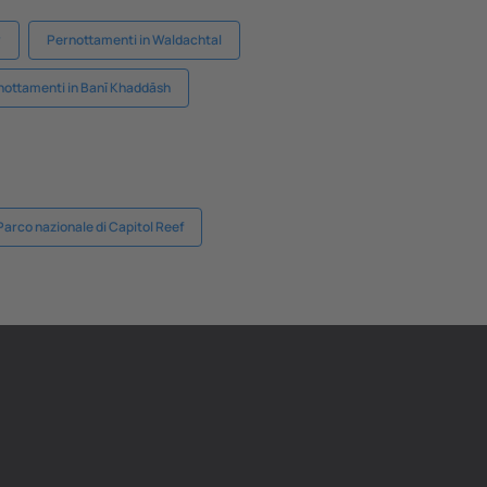
y
Pernottamenti in Waldachtal
nottamenti in Banī Khaddāsh
arco nazionale di Capitol Reef