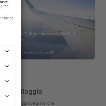
BELGRADO
Radisson Collection Hotel, Old Mill
Belgrade
256
€
Belgrado, 14 agosto 2026, 2 notti
gliore alloggio
fferta di alloggi a Belgrado, che