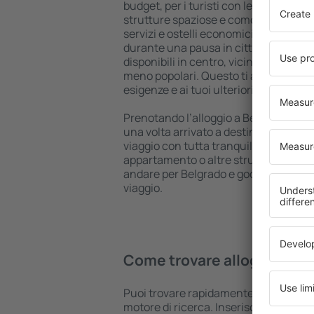
budget, per i turisti con le più svariat
strutture spaziose e comodamente a
servizi e ostelli economici per trattene
durante una pausa in città. Le strutt
disponibili in centro, vicino all'aeropo
meno popolari. Questo ti aiuterà a ada
esigenze e ai tuoi ulteriori programmi
Prenotando l’alloggio a Belgrado in an
una volta arrivato a destinazione sarai
viaggio con tutta tranquillità, senza 
appartamento o altre strutture. Prenot
andare per Belgrado e godrai di un'atm
viaggio.
Come trovare alloggi a Be
Puoi trovare rapidamente un alloggio
motore di ricerca. Inserisci la tua des