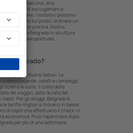
olo cottura, balcone, aria
è e caffè, set di asciugamani e
le nelle camere. I visitatori possono
heggio gratuito sul posto, ordinare un
re un hotel con piscina. Inoltre,
oro alloggio a Belgrado in strutture
rasferimento aeroportuale.
gio a Belgrado?
do è legato a diversi fattori. Le
cludono locande, ostelli e campeggi,
 hotel e le suite. Il costo della
ata del viaggio, dalla durata del
ospiti. Per gli alloggi, Belgrado è
le tariffe migliori si trovano in bassa
ro di ospiti che effettuano il check-in
rà economica. Puoi risparmiare di più
lgrado per più di una settimana.