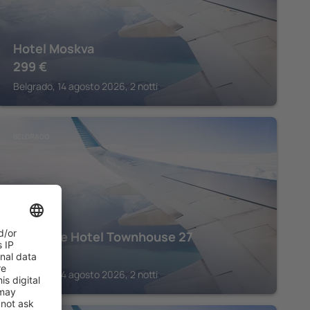
Hotel Moskva
299
€
Belgrado, 14 agosto 2026, 2 notti
BELGRADO
Boutique Hotel Townhouse 27
398
€
Belgrado, 14 agosto 2026, 2 notti