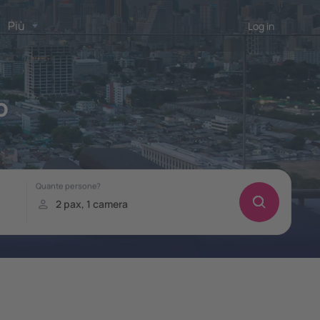
Più
Log in
o