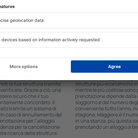
ero di viaggiatori, il motore
usufruire di camere con ang
ili a Belgrado. Filtrando i
condizionata, bollitore per t
mero di stelle, valutazioni
accesso a Internet disponibi
zione di cancellazione
inoltre usufruire di un parc
lterà molto più semplice.
pasto al ristorante o sceglie
ggio a Belgrado in pochi
possono anche prenotare il l
 potrai prenotare solo
che offrono un servizio di t
a Belgrado?
Quanto costa l'allog
{dict: City.in}} possono
Il costo dell'alloggio a Belgra
oti la tua struttura tramite
strutture più economiche in
 verificate. Grazie a ciò, una
mentre le più costose sono gli
essere sicuro che il tuo
prenotazione dipende dalla d
entemente concordato. Il
soggiorno e dal numero degli 
ato tramite un sistema di
conveniente tutto l'anno, ma 
 In caso di annullamento del
stagione. Maggiore è il nume
prenotazione per l’alloggio
in una stanza, più questa sa
cadenza per la cancellazione
prenotando un alloggio a Be
la ricerca della struttura.