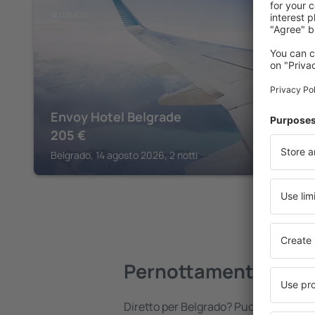
BELGRADO
Envoy Hotel Belgrade
205
€
Belgrado, 14 agosto 2026, 2 notti
Pernottamenti a Bel
Diretto per Belgrado? Puoi trovare al