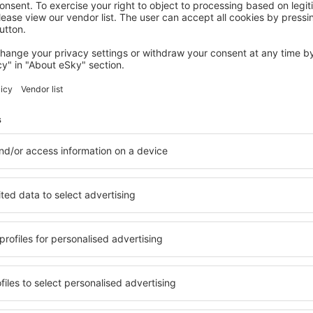
BELGRADO
Square Nine Hotel Belgrade-The Leading
Hotels of The World
731
€
Belgrado, 14 agosto 2026, 2 notti
Controlla altre offerte a Belgrado
grado
Belgrado - il mi
loggi che soddisfano ogni
Puoi scegliere tra un'ampia o