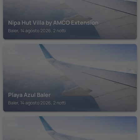
Nipa Hut Villa by AMCO Extension
Baler, 14 agosto 2026, 2 notti
BALER
Playa Azul Baler
Baler, 14 agosto 2026, 2 notti
BALER