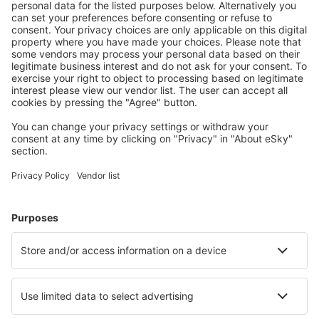
Offerta su misura per le tue aspettative.
Pianifica in sicurezza
Prenotazione senza pensieri con possibilità di
cancellazione gratuita.
Risparmia di più
Prezzi attraenti e offerte speciali per gli utenti registrati.
L’alloggio che ti piace
Scegli tra oltre 1,3 milioni di strutture: hotel, lodge,
appartamenti e altri.
Gli hotel più ricercati dagli utenti eSky
Hotel nelle Filippine - Città popolari