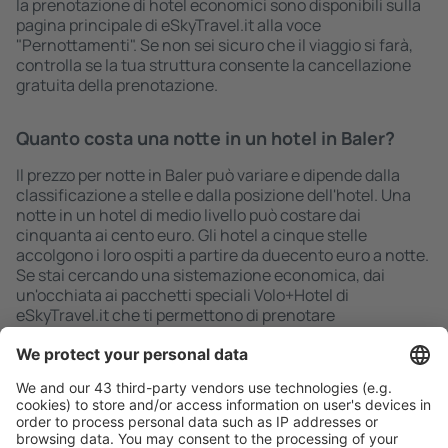
la prenotazione di hotel economici sono disponibili sulla
pagina principale di eSkyTravel.it alla voce
"Pernottamenti". Se non sei sicuro che il viaggio si farà,
controlla se la tua struttura consente la cancellazione
gratuita della prenotazione.
Quanto costa una notte in un hotel in Baler?
Il prezzo per notte in Baler può variare e dipende dalla
classificazione a stelle e dalla posizione dell'hotel. Una
notte in un hotel di medio livello può costare dai
cinquanta ai cento euro. Gli hotel a cinque stelle
accolgono i loro ospiti a partire da duecento euro a notte.
Se stai cercando una sistemazione economica, dai
un'occhiata ai pacchetti speciali Volo+Hotel di
eSkyTravel.it che ti permettono di prenotare
immediatamente il volo e l'alloggio.
Ricerca rapida e semplice