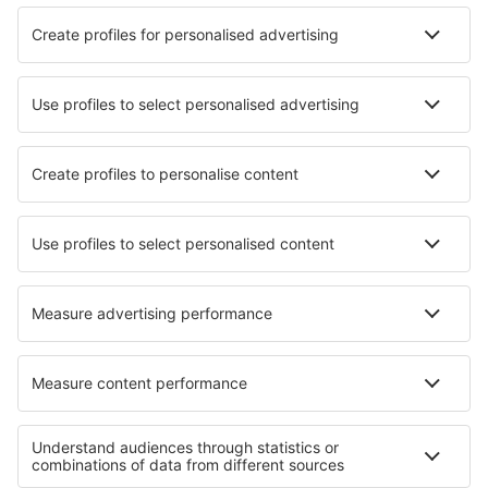
Hotel a Dávao
Hotel in Pasay
Hotel in Baguio
Hotel in Quezon City
Hotel a Cebu
Hotel a General Santos
Hotel Pagsanjan
Hotel in Calape
Hotel in Surallah
Hotel Ronda
I migliori hotel - città
Hotel in Evolène
Hotel in Galt
Hotel in Sannicola
Hotel in Beer Jaakow
Hotel in Oosthuizen
Hotel in Putzu Idu
Hotel in Großenhain
Hotel in Pulaski
Hotel in Podhájska
Hotel in Agua Garcia
I migliori hotel - zone
Hotel a Bohol
Hotel in Polonia
Hotel in Italian Alps