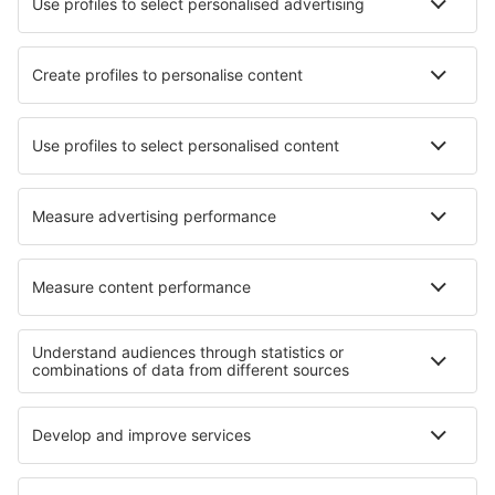
Pernottamenti in Moers
Pernottamenti in Abenberg
Pernottamenti in Parknasilla
Pernottamenti in Danilovgrad
Pernottamenti in Bodio
Pernottamenti in Ambronay
Pernottamenti in Gizah
Pernottamenti in Capivari
Le migliori sistemazioni - zone
Pernottamenti a Okinawa
Pernottamenti in North Sinai
Pernottamenti a Sarek National Park
Pernottamenti in Velingrad province
Pernottamenti a Parco nazionale Villarrica
Pernottamenti in Kenya