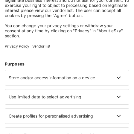
Scegli tra oltre 1,3 milioni di strutture: hotel, lodge,
appartamenti e altri.
Le strutture più ricercate dagli utenti eSky
Pernottamenti in Giappone - Città popolari
Pernottamenti a Nagoya
Pernottamenti a Sapporo
Pernottamenti a Tokyo
Pernottamenti a Osaka
Pernottamenti in Kyoto
Pernottamenti Chosei
Pernottamenti in Shimonoseki
Pernottamenti in Kirishima
Pernottamenti in Yokkaichi
Pernottamenti in Onomichi
Le migliori sistemazioni - città
Pernottamenti in Torremaggiore
Pernottamenti in Biyagama