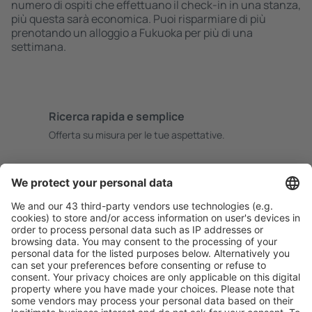
numero di ospiti che effettuano il check-in in una stanza,
più questa sarà economica. Puoi risparmiare di più
prenotando un alloggio a Fukuoka per più di una
settimana.
Ricerca rapida e semplice
Offerta su misura per le tue aspettative.
Pianifica in sicurezza
Prenotazione senza pensieri con possibilità di
cancellazione gratuita.
Risparmia di più
Prezzi attraenti e offerte speciali per gli utenti registrati.
L’alloggio che ti piace