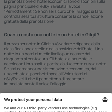
la prenotazione di hotel economici sono disponibili sulla
pagina principale di eSkyTravel.it alla voce
"Pernottamenti". Se non sei sicuro che il viaggio si farà,
controlla se la tua struttura consente la cancellazione
gratuita della prenotazione.
Quanto costa una notte in un hotel in Gilgit?
Il prezzo per notte in Gilgit può variare e dipende dalla
classificazione a stelle e dalla posizione dell'hotel. Una
notte in un hotel di medio livello può costare dai
cinquanta ai cento euro. Gli hotel a cinque stelle
accolgono i loro ospiti a partire da duecento euro a notte.
Se stai cercando una sistemazione economica, dai
un'occhiata ai pacchetti speciali Volo+Hotel di
eSkyTravel.it che ti permettono di prenotare
immediatamente il volo e l'alloggio.
Ricerca rapida e semplice