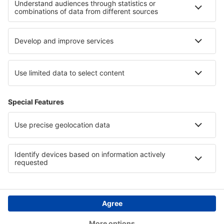
I migliori hotel - zone
Hotel a Courchevel
Hotel in Pazardzhik
Hotel a West Grand Bahama
Hotel in Qena
Hotel in Slovak Tatras