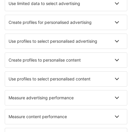
Hotel a Lahore
Hotel a Islamabad
Hotel Murree
Hotel a Karachi
Hotel in Rawalpindi
Hotel in Rawalakot
Hotel in Sibbi
Hotel a Gwadar
Hotel in Sui
Hotel a Bahawalpur
I migliori hotel - città
Hotel in Berg en Terblijt
Hotel in Conzano
Hotel in Ruffey-lès-Échirey
Hotel in Gräfendorf
Hotel in La Place
Hotel in Cornedo Vicentino
Hotel in Falaise (Calvados)
Hotel in Reußenköge
Hotel in Isleornsay
Hotel in Blansko