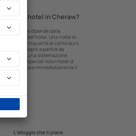
 in Cheraw.
tte in un hotel in Cheraw?
w può variare e dipende dalla
la posizione dell'hotel. Una notte in
ò costare dai cinquanta ai cento euro.
lgono i loro ospiti a partire da
stai cercando una sistemazione
i pacchetti speciali Volo+Hotel di
tono di prenotare immediatamente il
L’alloggio che ti piace