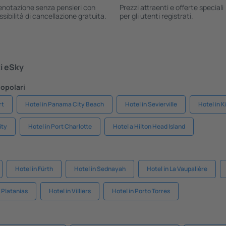
enotazione senza pensieri con
Prezzi attraenti e offerte speciali
ssibilità di cancellazione gratuita.
per gli utenti registrati.
ti eSky
popolari
rt
Hotel in Panama City Beach
Hotel in Sevierville
Hotel in 
ity
Hotel in Port Charlotte
Hotel a Hilton Head Island
Hotel in Fürth
Hotel in Sednayah
Hotel in La Vaupalière
n Platanias
Hotel in Villiers
Hotel in Porto Torres