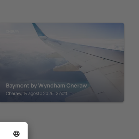
CHERAW
Baymont by Wyndham Cheraw
Cheraw, 14 agosto 2026, 2 notti