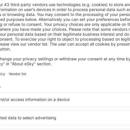
Chesterfield Hotel by OYO Hwy 9
Cheraw, 14 agosto 2026, 2 notti
Vedi più hotel in Cheraw
Cheraw – i migli
n Cheraw, in modo che ogni
Una varietà di servizi e una
o alle sue esigenze.
elementi chiave di un hotel a
inclusive oppure un hotel con
hotel in Cheraw garantiscono
emazione economica? Con il
gamma di servizi per gli ospiti
 un alloggio per tutte le
offrono la migliore posizione
azione desiderata e lo
vicinanze. Gli ospiti possono