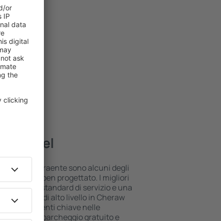
ori hotel
 posizione attraente sono alcuni degli
ll inclusive ben progettato. I migliori
 il più alto standard di servizio e una
. Gli alloggi di alto livello in Cheraw
 e i divertimenti chiave nelle
 utilizzare il parcheggio gratuito e