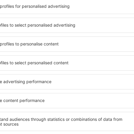
ità di pagamento e le opzioni
scegliere una camera o una 
si trovano proprio nel cuore
loro esigenze. È probabile ch
anche un po' più lontani dalla
un menù variegato, delle a
canza più lunga, ma sono
fitness, nonché attività per
o quando c'è così tanto da
Cheraw è la scelta perfetta 
 per te e inizia subito a fare
viaggio d'affari, così come 
d'affari!
organizzare workshop per i p
Cheraw?
Quali servizi posso t
Cheraw?
 in Cheraw è utilizzare il
 ampio database con una
Gli hotel in Cheraw hanno va
vare quello che stai cercando.
per gli ospiti. I più comuni 
seleziona il luogo, scegli la
aree benessere con SPA, min
 il numero degli ospiti e le
commerciale, zona pranzo, a
ca ti mostreranno gli alloggi
gratuito e opuscoli informati
i facilmente controllare la
interessanti della zona. Alc
 modalità di pagamento e la
trasporto da e per l'aeropor