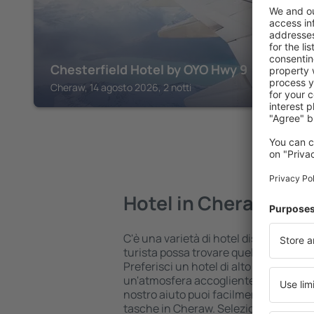
Chesterfield Hotel by OYO Hwy 9
Cheraw, 14 agosto 2026, 2 notti
Hotel in Cheraw
C'è una varietà di hotel disponibili i
turista possa trovare quello più adatt
Preferisci un hotel di alto livello all 
un'atmosfera accogliente e una sist
nostro aiuto puoi facilmente prenotare
tasche in Cheraw. Seleziona la destin