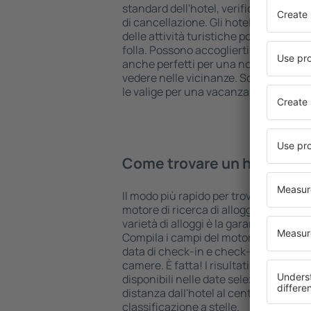
standard dell'hotel, verifica le modal
di cancellazione. Gli hotel in Cheraw 
delle attività turistiche popolari, ma 
folla. Possono accoglierti per una va
anche perfetti per una notte di ripos
vedere nelle vicinanze. Scegli un hotel
le valige per una vacanza o un viaggio 
Come trovare un hotel in 
Il modo più rapido per trovare un hotel
motore di ricerca di alloggi eSky. Un
varietà di alloggi è la garanzia di tro
Compila i campi del motore di ricerca: 
data di check-in e check-out, aggiungi
camere. È fatta! I risultati della ricer
disponibili nelle date selezionate. Puo
distanza dall'hotel al centro città, le
classificazione a stelle.