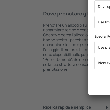
Dove prenotare gli hotel i
Prenotare un alloggio su eSkyTravel.it
risparmiare tempo e denaro. Utilizza il
Cheraw e cerca l'alloggio più adatto a
hanno scelto il pacchetto Volo+Hotel
risparmiare tempo e prenotare istant
l’alloggio. Il motore di ricerca e la p
sono disponibili sulla pagina principal
"Pernottamenti". Se non sei sicuro che 
se la tua struttura consente la cancel
prenotazione.
Ricerca rapida e semplice
Pi