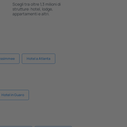
Scegli tra oltre 1,3 milioni di
strutture: hotel, lodge,
appartamenti e altri.
Kissimmee
Hotel a Atlanta
Hotel in Guaro