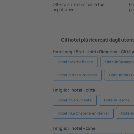
Offerta su misura per le tue
Pr
aspettative.
po
Gli hotel più ricercati dagli uten
Hotel negli Stati Uniti d'America - Città 
Hotel a Myrtle Beach
Hotel in Davenpo
Hotel in Treasure Island
Hotel in Park C
I migliori hotel - città
Hotel in São Vicente
Hotel in Feschel
Hotel in La Chapelle-en-Serval
Hotel i
I migliori hotel - zone