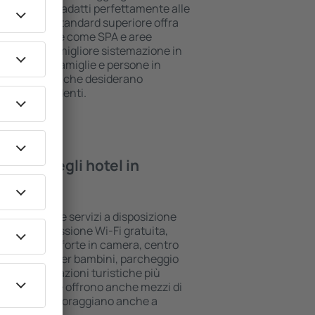
suite che si adatti perfettamente alle
e l'hotel di standard superiore offra
ree benessere come SPA e aree
 bambini. La migliore sistemazione in
per coppie, famiglie e persone in
per le aziende che desiderano
ropri dipendenti.
rovare negli hotel in
ri standard e servizi a disposizione
sono la connessione Wi-Fi gratuita,
i bar/cassaforte in camera, centro
rea giochi per bambini, parcheggio
vi sulle attrazioni turistiche più
une strutture offrono anche mezzi di
to. A volte incoraggiano anche a