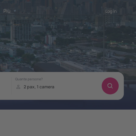
Più
Log in