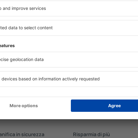
visitare i luoghi di interesse
n Cheraw?
Quanto costa una no
 è una soluzione che ti farà
Il prezzo per notte in Chera
 motore di ricerca hotel in
classificazione a stelle e dal
lle tue esigenze. Molti
un hotel di medio livello pu
, che consente di
Gli hotel a cinque stelle acco
aneamente il volo e
duecento euro a notte. Se 
renotazione di hotel economici
economica, dai un'occhiata a
e di eSkyTravel.it alla voce
eSkyTravel.it che ti permet
il viaggio si farà, controlla
volo e l'alloggio.
lazione gratuita della
anifica in sicurezza
Risparmia di più