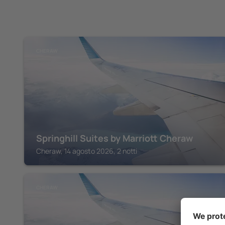
CHERAW
Springhill Suites by Marriott Cheraw
Cheraw, 14 agosto 2026, 2 notti
CHERAW