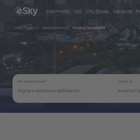
Volo+Hotel
Voli
City Break
Vacanze
P
eSkyTravel.it
/
pernottamenti
/
Hotel a Faisalabad