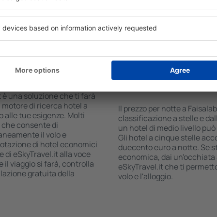
 il numero degli ospiti e le
commerciale, zona pranzo, a
ca ti mostreranno gli alloggi
gratuito e opuscoli informati
i facilmente controllare la
interessanti della zona. Alc
 modalità di pagamento e la
trasporto da e per l'aeropor
visitare i luoghi di interesse
 Faisalabad?
Quanto costa una not
Faisalabad?
 è una soluzione che ti farà
 motore di ricerca hotel a
Il prezzo per notte a Faisala
o alle tue esigenze. Molti
classificazione a stelle e dal
, che consente di
un hotel di medio livello pu
aneamente il volo e
Gli hotel a cinque stelle acco
renotazione di hotel economici
duecento euro a notte. Se 
e di eSkyTravel.it alla voce
economica, dai un'occhiata a
il viaggio si farà, controlla
eSkyTravel.it che ti permet
lazione gratuita della
volo e l'alloggio.