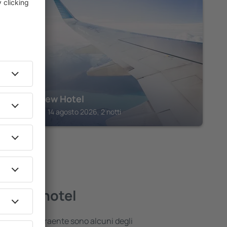
FAISALABAD
Canal View Hotel
Faisalabad, 14 agosto 2026, 2 notti
igliori hotel
 posizione attraente sono alcuni degli