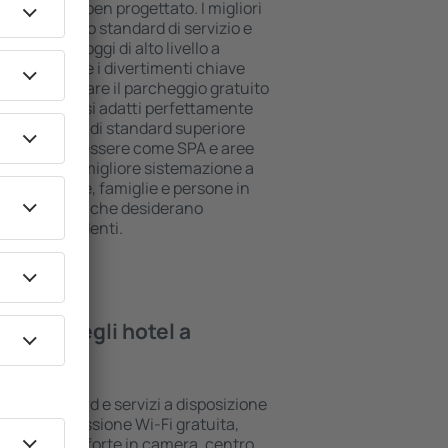
ll inclusive ben progettato. I migliori
no il più alto standard di servizio e
piti. Gli alloggi di alto livello a
e posizione e i divertimenti chiave
ossono utilizzare il parcheggio gratuito
a suite che si adatti perfettamente
le che l'hotel di standard superiore
lle aree benessere come SPA e aree
 bambini. La migliore sistemazione a
ta per coppie, famiglie e persone in
per le aziende che desiderano
ropri dipendenti.
rovare negli hotel a
vari standard e servizi a disposizione
sono la connessione Wi-Fi gratuita,
i bar/cassaforte in camera, centro