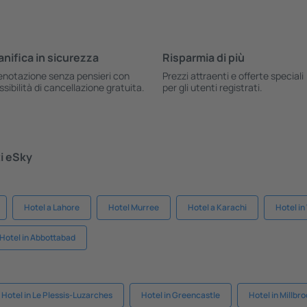
anifica in sicurezza
Risparmia di più
enotazione senza pensieri con
Prezzi attraenti e offerte speciali
ssibilità di cancellazione gratuita.
per gli utenti registrati.
ti eSky
Hotel a Lahore
Hotel Murree
Hotel a Karachi
Hotel i
Hotel in Abbottabad
Hotel in Le Plessis-Luzarches
Hotel in Greencastle
Hotel in Millbr