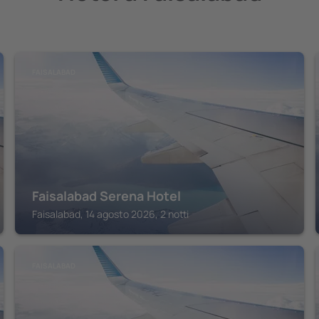
FAISALABAD
Faisalabad Serena Hotel
Faisalabad, 14 agosto 2026, 2 notti
FAISALABAD