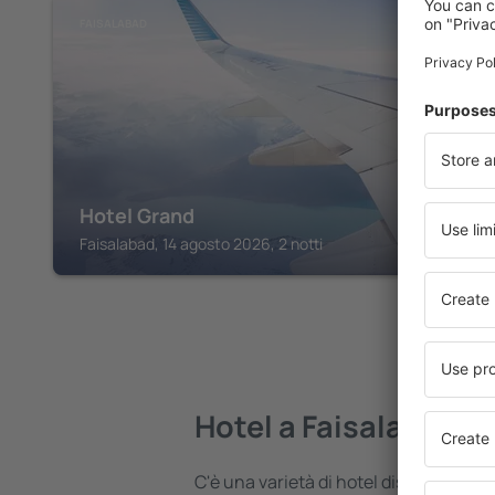
FAISALABAD
Hotel Grand
Faisalabad, 14 agosto 2026, 2 notti
Hotel a Faisalabad
C'è una varietà di hotel disponibili a 