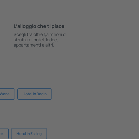
L’alloggio che ti piace
Scegli tra oltre 1,3 milioni di
strutture: hotel, lodge,
appartamenti e altri.
n Wana
Hotel in Badin
ook
Hotel in Essing