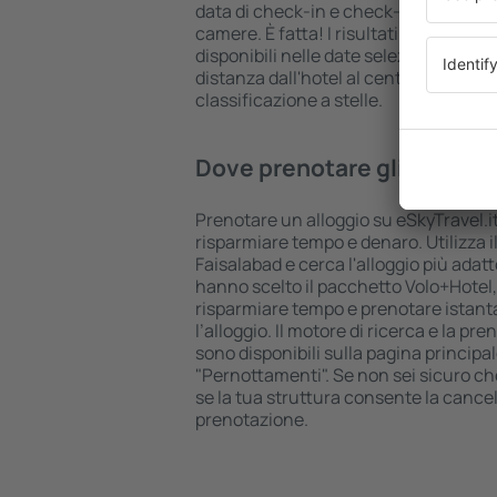
data di check-in e check-out, aggiungi
camere. È fatta! I risultati della ricer
disponibili nelle date selezionate. Puo
distanza dall'hotel al centro città, le
classificazione a stelle.
Dove prenotare gli hotel a
Prenotare un alloggio su eSkyTravel.it
risparmiare tempo e denaro. Utilizza il
Faisalabad e cerca l'alloggio più adatt
hanno scelto il pacchetto Volo+Hotel
risparmiare tempo e prenotare istant
l’alloggio. Il motore di ricerca e la p
sono disponibili sulla pagina principal
"Pernottamenti". Se non sei sicuro che 
se la tua struttura consente la cancel
prenotazione.