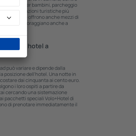
rea giochi per bambini, parcheggio
vi sulle attrazioni turistiche più
une strutture offrono anche mezzi di
to. A volte incoraggiano anche a
 a Faisalabad.
te in un hotel a
bad può variare e dipende dalla
la posizione dell'hotel. Una notte in
ò costare dai cinquanta ai cento euro.
lgono i loro ospiti a partire da
stai cercando una sistemazione
i pacchetti speciali Volo+Hotel di
tono di prenotare immediatamente il