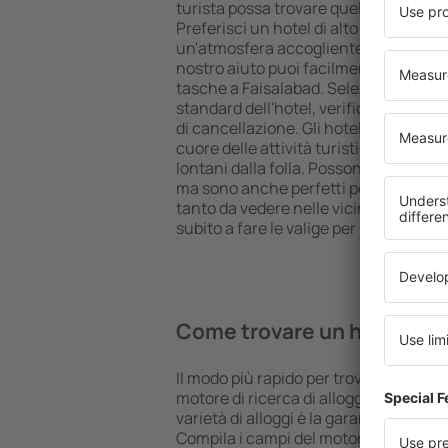
turista possa trovare quello più adatt
Preferisci un hotel di alto livello all 
un'atmosfera accogliente e una sist
nostro aiuto puoi facilmente prenotare
tasche a Faisalabad. Seleziona la des
standard dell'hotel, verifica le modal
di cancellazione. Gli hotel a Faisalaba
cuore delle attività turistiche popola
lontani dalla folla. Possono accoglier
ma sono anche perfetti per una notte 
tanto da vedere nelle vicinanze. Scegli
subito a fare le valige per una vacanza
Come trovare un hotel a Fa
Il modo più rapido per trovare un hotel 
motore di ricerca di alloggi eSky. Un
varietà di alloggi è la garanzia di tro
Compila i campi del motore di ricerca: 