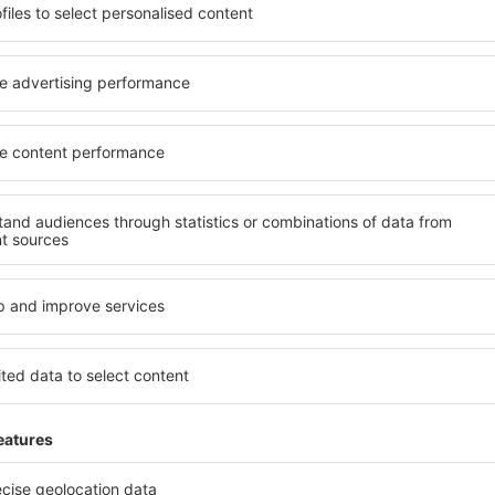
o alle sue esigenze.
elementi chiave di un hotel a
inclusive oppure un hotel con
hotel a Faisalabad garantisco
emazione economica? Con il
una gamma di servizi per gli os
 un alloggio per tutte le
Faisalabad offrono la miglior
tinazione desiderata e lo
nelle vicinanze. Gli ospiti p
ità di pagamento e le opzioni
e scegliere una camera o un
d si trovano proprio nel
alle loro esigenze. È probabi
ri, ma anche un po' più
offra un menù variegato, de
ti per una vacanza più lunga,
fitness, nonché attività per
di riposo quando c'è così
Faisalabad è la scelta perfet
 un hotel per te e inizia
viaggio d'affari, così come 
 o un viaggio d'affari!
organizzare workshop per i p
isalabad?
Quali servizi posso t
Faisalabad?
a Faisalabad è utilizzare il
 ampio database con una
Gli hotel a Faisalabad hanno 
vare quello che stai cercando.
per gli ospiti. I più comuni 
seleziona il luogo, scegli la
aree benessere con SPA, min