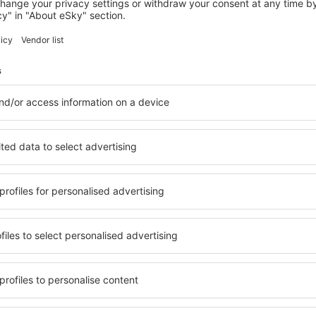
FAISALABAD
New Madina Hotel
Faisalabad, 14 agosto 2026, 2 notti
Vedi più hotel a Faisalabad
Faisalabad – i m
Faisalabad, in modo che ogni
Una varietà di servizi e una