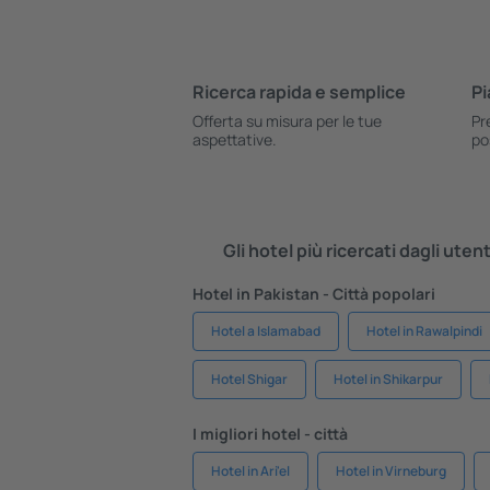
Ricerca rapida e semplice
Pi
Offerta su misura per le tue
Pr
aspettative.
po
Gli hotel più ricercati dagli uten
Hotel in Pakistan - Città popolari
Hotel a Islamabad
Hotel in Rawalpindi
Hotel Shigar
Hotel in Shikarpur
I migliori hotel - città
Hotel in Ari'el
Hotel in Virneburg