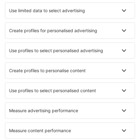
Hotel a Melbourne
Hotel a Perth
Hotel a Sydney
Hotel in Gold Coast
Hotel a Brisbane
Hotel in Cannonvale
Hotel in Port Elliot
Hotel a Cairns
Hotel in Maitland
Hotel Flinders
I migliori hotel - città
Hotel in Siculiana Marina
Hotel in Chickamauga
Hotel in Niederurnen
Hotel in Turnberry
Hotel in Zaros
Hotel in Wolfsberg
Hotel in Subotica
Hotel in Rechnitz
Hotel in Dallas
Hotel in Mondejar
I migliori hotel - zone