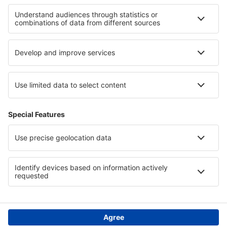
Hotel sulla Sunshine Coast
Hotel in Tasmania
Hotel a Gold Coast
Hotel a Moelltal
Hotel in Warmia
Hotel in Lituania
Hotel in Giza
Hotel a Mariapfarr -Mauterndorf