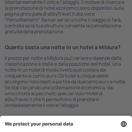
istantaneamente il volo e l’alloggio. Il motore di ricerca e
la prenotazione di hotel economici sono disponibili sulla
pagina principale di eSkyTravel.it alla voce
"Pernottamenti". Se non sei sicuro che il viaggio si farà,
controlla se la tua struttura consente la cancellazione
gratuita della prenotazione.
Quanto costa una notte in un hotel a Mildura?
Il prezzo per notte a Mildura può variare e dipende dalla
classificazione a stelle e dalla posizione dell'hotel. Una
notte in un hotel di medio livello può costare dai
cinquanta ai cento euro. Gli hotel a cinque stelle
accolgono i loro ospiti a partire da duecento euro a notte.
Se stai cercando una sistemazione economica, dai
un'occhiata ai pacchetti speciali Volo+Hotel di
eSkyTravel.it che ti permettono di prenotare
immediatamente il volo e l'alloggio.