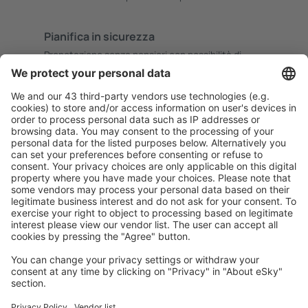
Pianifica in sicurezza
Prenotazione senza pensieri con possibilità di
cancellazione gratuita.
Risparmia di più
Prezzi attraenti e offerte speciali per gli utenti registrati.
L’alloggio che ti piace
Scegli tra oltre 1,3 milioni di strutture: hotel, lodge,
appartamenti e altri.
Gli hotel più ricercati dagli utenti eSky
Hotel in Norvegia - Città popolari
Hotel a Tromsø
Hotel a Bergen
Hotel a Stavanger