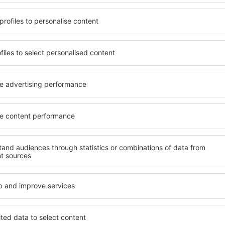
e esigenze. Puoi usufruire di
strutture per viaggiatori sing
ttrezzate con numerosi
I visitatori possono soggiorn
rti per diversi giorni
offrono la massima privacy e 
re a Praga sono disponibili
City.close.to}}. I servizi nel
artieri o zone meno popolari.
trasporti pubblici, i negozi, i
ra alle tue esigenze e ai tuoi
ricreative, garantiscono un
Se sei alla ricerca di un allo
ipo, puoi stare sicuro che
di adatto a te in pochi istanti
 in grado di riposare dopo il
necessario per le tue vacanze
dover cercare un hotel, un
destinazione scelta. Potrai p
a la tua struttura prima di
strutture con servizi per disa
era rilassata durante il
viaggia con animali domesti
ga?
Quali servizi offrono
 a Praga utilizzando un
I servizi dell'hotel a Praga d
tinazione e le date di check-
prenotata e dal numero di ste