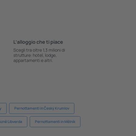
L’alloggio che ti piace
Scegli tra oltre 1,3 milioni di
strutture: hotel, lodge,
appartamenti e altri.
y
Pernottamenti in Český Krumlov
ázně Libverda
Pernottamenti in Mělník