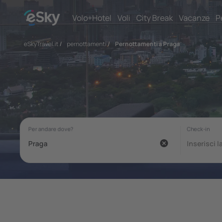
Volo+Hotel
Voli
City Break
Vacanze
P
eSkyTravel.it
/
pernottamenti
/
Pernottamenti a Praga