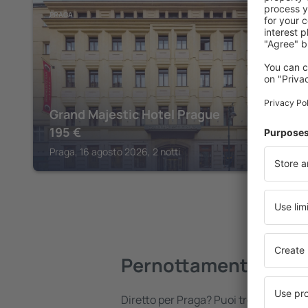
PRAGA
Grand Majestic Hotel Prague
195
€
Praga, 16 agosto 2026, 2 notti
Pernottamenti a Pra
Diretto per Praga? Puoi trovare allog