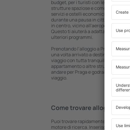
budget, per i turisti con le più svariat
strutture spaziose e comodamente a
servizi e ostelli economici per trattene
durante una pausa in città. Le struttu
in centro, vicino all'aeroporto e in qu
Questo ti aiuterà a adattare la struttu
ulteriori programmi.
Prenotando l’alloggio a Praga in antic
una volta arrivato a destinazione sarai
viaggio con tutta tranquillità, senza 
appartamento o altre strutture. Prenot
andare per Praga e godrai di un'atmosf
viaggio.
Come trovare alloggi a Pra
Puoi trovare rapidamente un alloggio
motore di ricerca. Inserisci la tua des