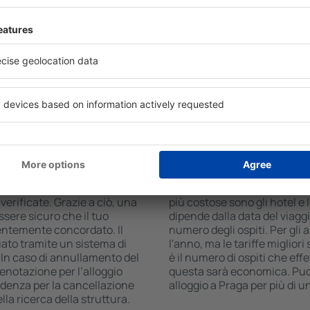
ero di viaggiatori, il motore
usufruire di camere con ang
li a Praga. Filtrando i
condizionata, bollitore per t
mero di stelle, valutazioni
accesso a Internet disponibi
zione di cancellazione
inoltre usufruire di un parc
lterà molto più semplice.
pasto al ristorante o sceglie
ggio a Praga in pochi minuti. A
possono anche prenotare il l
notare solo l'alloggio
offrono un servizio di trasf
a Praga?
Quanto costa l'allog
{dict: City.in}} possono
Il costo dell'alloggio a Praga 
oti la tua struttura tramite
più economiche includono lo
 verificate. Grazie a ciò, una
più costose sono gli hotel e 
essere sicuro che il tuo
dipende dalla data del viaggi
entemente concordato. Il
numero degli ospiti. Per gli 
ato tramite un sistema di
l'anno, ma le tariffe miglior
 In caso di annullamento del
è il numero di ospiti che eff
prenotazione per l’alloggio
questa sarà economica. Puoi
cadenza per la cancellazione
alloggio a Praga per più di 
la ricerca della struttura.