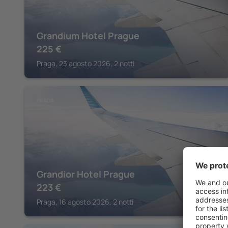
Grandium Hotel Prague
225
€
Praga, 23 agosto 2026, 2 notti
PRAGA
Grandior Hotel Prague
223
€
Praga, 16 agosto 2026, 2 notti