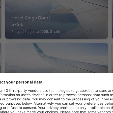
Hotel Kings Court
574
€
Praga, 29 agosto 2026, 2 notti
PRAGA
Michelangelo Grand Hotel Prague
304
€
Praga, 22 agosto 2026, 2 notti