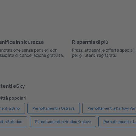
anifica in sicurezza
Risparmia di più
enotazione senza pensieri con
Prezzi attraenti e offerte speciali
ssibilità di cancellazione gratuita.
per gli utenti registrati.
 utenti eSky
ittà popolari
enti a Brno
Pernottamenti a Ostrava
Pernottamenti a Karlovy Var
i in Bořetice
Pernottamenti in Hradec Kralove
Pernottamenti in L