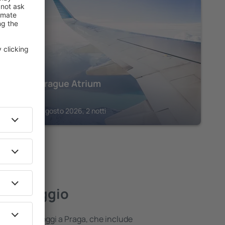
PRAGA
Hilton Prague Atrium
213
€
Praga, 23 agosto 2026, 2 notti
ore alloggio
fferta di alloggi a Praga, che include