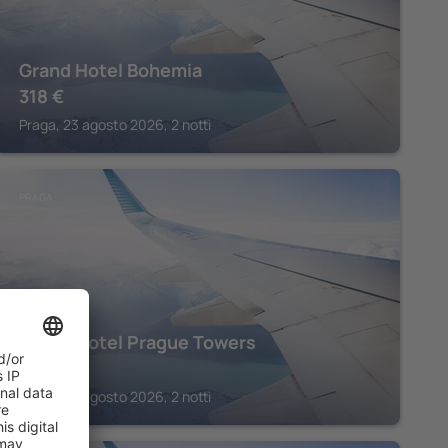
Grand Hotel Bohemia
318
€
Praga, 23 agosto 2026, 2 notti
PRAGA
Grand Hotel Prague Towers
354
€
Praga, 23 agosto 2026, 2 notti