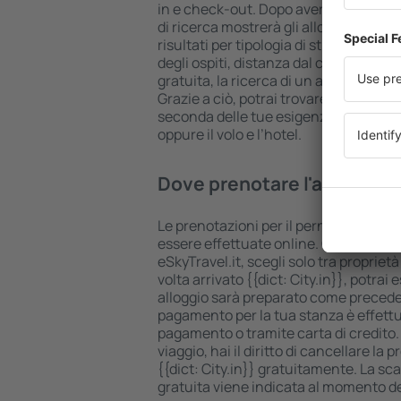
in e check-out. Dopo aver scelto il num
di ricerca mostrerà gli alloggi disponibi
risultati per tipologia di struttura, nu
degli ospiti, distanza dal centro e op
gratuita, la ricerca di un alloggio risu
Grazie a ciò, potrai trovare il tuo allo
seconda delle tue esigenze, potrai pre
oppure il volo e l’hotel.
Dove prenotare l'alloggio 
Le prenotazioni per il pernottamento {
essere effettuate online. Quando pren
eSkyTravel.it, scegli solo tra proprietà
volta arrivato {{dict: City.in}}, potrai 
alloggio sarà preparato come preced
pagamento per la tua stanza è effettu
pagamento o tramite carta di credito.
viaggio, hai il diritto di cancellare la 
{{dict: City.in}} gratuitamente. La s
gratuita viene indicata al momento del