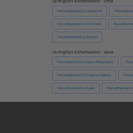
Le migliori sistemazioni - città
Pernottamenti in Lindhorst
Pernottame
Pernottamenti in Froxfield
Pernottamen
Pernottamenti in Zemst
Le migliori sistemazioni - zone
Pernottamenti a Jizera Mountains
Per
Pernottamenti in Cieszyn Silesia
Perno
Pernottamenti in Ruse
Pernottamenti 