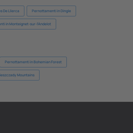
s De Llierca
Pernottamenti in Dingle
ti in Monteignet-sur-l'Andelot
Pernottamenti in Bohemian Forest
Bieszczady Mountains