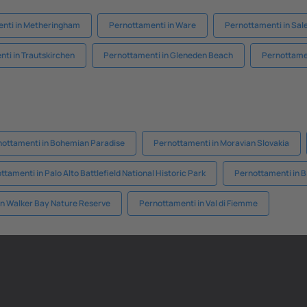
nti in Metheringham
Pernottamenti in Ware
Pernottamenti in Sale
ti in Trautskirchen
Pernottamenti in Gleneden Beach
Pernottamen
nottamenti in Bohemian Paradise
Pernottamenti in Moravian Slovakia
ttamenti in Palo Alto Battlefield National Historic Park
Pernottamenti in 
in Walker Bay Nature Reserve
Pernottamenti in Val di Fiemme