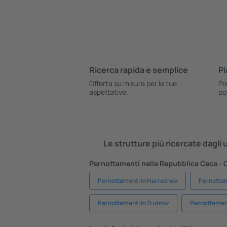
Ricerca rapida e semplice
Pi
Offerta su misura per le tue
Pr
aspettative.
po
Le strutture più ricercate dagli
Pernottamenti nella Repubblica Ceca - C
Pernottamenti in Harrachov
Pernottam
Pernottamenti in Trutnov
Pernottament