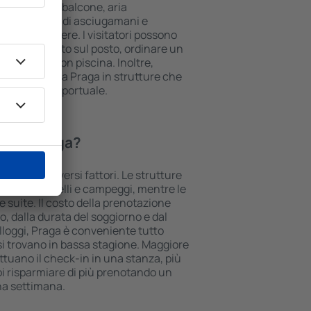
olo cottura, balcone, aria
è e caffè, set di asciugamani e
le nelle camere. I visitatori possono
heggio gratuito sul posto, ordinare un
re un hotel con piscina. Inoltre,
oro alloggio a Praga in strutture che
erimento aeroportuale.
gio a Praga?
è legato a diversi fattori. Le strutture
cande, ostelli e campeggi, mentre le
le suite. Il costo della prenotazione
o, dalla durata del soggiorno e dal
alloggi, Praga è conveniente tutto
i si trovano in bassa stagione. Maggiore
ettuano il check-in in una stanza, più
 risparmiare di più prenotando un
una settimana.