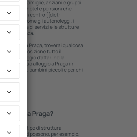
oli, coppie, famiglie, anziani e gruppi.
are in suite, hotel e pensioni che
si trovano in centro {{dict:
le vicinanze, come gli autonoleggi, i
 punti vendita di servizi e le strutture
'ottima vacanza.
ggio di lusso a Praga, troverai qualcosa
. Avrai a disposizione tutto il
 o il tuo viaggio d'affari nella
renotare il tuo alloggio a Praga in
bili, neonati, bambini piccoli e per chi
ci.
 gli hotel a Praga?
ipendono dal tipo di struttura
lle. Gli ospiti possono, per esempio,