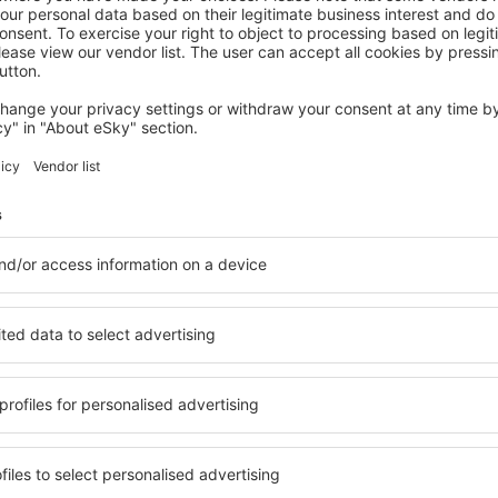
PRAGA
Cosmopolitan Hotel Prague
264
€
Praga, 16 agosto 2026, 2 notti
Controlla altre offerte a Praga
ga
Praga - il migli
gi che soddisfano ogni
Puoi scegliere tra un'ampia o