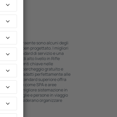
i hotel
 posizione attraente sono alcuni degli
ll inclusive ben progettato. I migliori
 più alto standard di servizio e una
 Gli alloggi di alto livello in Rifle
 e i divertimenti chiave nelle
 utilizzare il parcheggio gratuito e
suite che si adatti perfettamente alle
e l'hotel di standard superiore offra
ree benessere come SPA e aree
 bambini. La migliore sistemazione in
r coppie, famiglie e persone in viaggio
ziende che desiderano organizzare
enti.