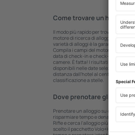
Come trovare un hotel in Ri
Il modo più rapido per trovare un hotel i
motore di ricerca di alloggi eSky. Un
varietà di alloggi è la garanzia di tro
Compila i campi del motore di ricerca: 
data di check-in e check-out, aggiungi
camere. È fatta! I risultati della ricer
disponibili nelle date selezionate. Puo
distanza dall'hotel al centro città, le
classificazione a stelle.
Dove prenotare gli hotel in
Prenotare un alloggio su eSkyTravel.it
risparmiare tempo e denaro. Utilizza il
Rifle e cerca l'alloggio più adatto all
scelto il pacchetto Volo+Hotel, che c