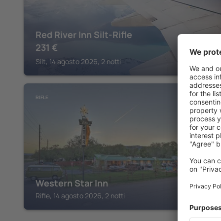
Red River Inn Silt-Rifle
231
€
Silt, 14 agosto 2026, 2 notti
RIFLE
Western Star Inn
Rifle, 14 agosto 2026, 2 notti