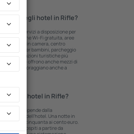
rovare negli hotel in Rifle?
 standard e servizi a disposizione per
 la connessione Wi-Fi gratuita, aree
/cassaforte in camera, centro
rea giochi per bambini, parcheggio
vi sulle attrazioni turistiche più
une strutture offrono anche mezzi di
to. A volte incoraggiano anche a
n Rifle.
te in un hotel in Rifle?
uò variare e dipende dalla
la posizione dell'hotel. Una notte in
ò costare dai cinquanta ai cento euro.
lgono i loro ospiti a partire da