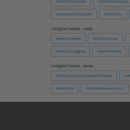
Hotel in Sevierville
Hotel in Davenport
Hotel Beech Mountain
Hotel Avon
I migliori hotel - città
Hotel in Kalíves
Hotel in Cernay
Hotel in Longgang
Hotel in Flatdal
I migliori hotel - zone
Hotel in Los Padres National Forest
Hot
Hotel in Ios
Hotel in Moravian Karst