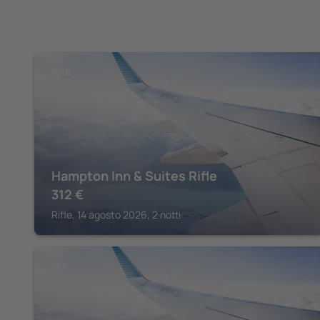
RIFLE
Hampton Inn & Suites Rifle
312
€
Rifle, 14 agosto 2026, 2 notti
SILT