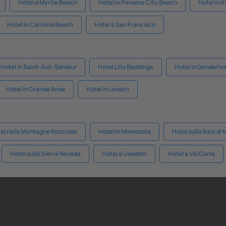
Hotel a Myrtle Beach
Hotel in Panama City Beach
Hotel in 
Hotel in Carolina Beach
Hotel a San Francisco
Hotel in Saint-Avit-Sénieur
Hotel Lilla Beddinge
Hotel in Denderh
Hotel in Grande Anse
Hotel in Lovech
el nelle Montagne Rocciose
Hotel in Minnesota
Hotel sulla Baia di
Hotel sulla Sierra Nevada
Hotel a Usedom
Hotel a Val Cenis