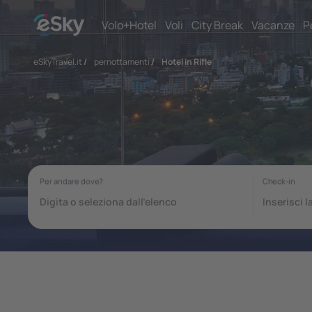
Volo+Hotel
Voli
City Break
Vacanze
P
eSkyTravel.it
/
pernottamenti
/
Hotel in Rifle