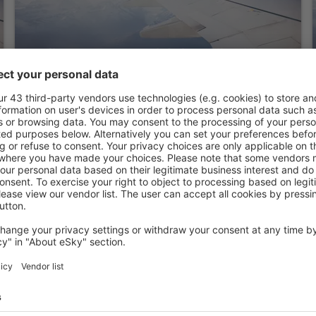
Holiday Inn Express & Suites Silt-Rifle by
IHG
Silt, 14 agosto 2026, 2 notti
RIFLE
Gateway Lodge
Rifle, 14 agosto 2026, 2 notti