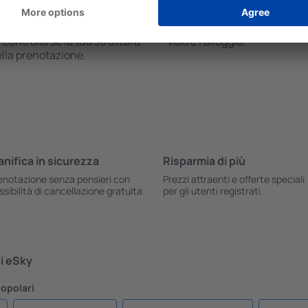
olo e l’alloggio. Il motore
duecento euro a notte. Se 
economici sono disponibili
economica, dai un'occhiata a
t alla voce "Pernottamenti".
eSkyTravel.it che ti permet
, controlla se la tua struttura
volo e l'alloggio.
ella prenotazione.
anifica in sicurezza
Risparmia di più
enotazione senza pensieri con
Prezzi attraenti e offerte speciali
ssibilità di cancellazione gratuita.
per gli utenti registrati.
ti eSky
popolari