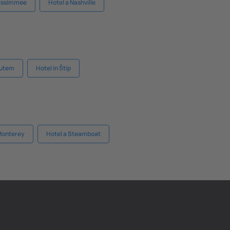
Kissimmee
Hotel a Nashville
outem
Hotel in Štip
 Monterey
Hotel a Steamboat