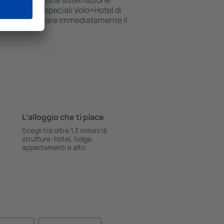
stai cercando una sistemazione
i pacchetti speciali Volo+Hotel di
tono di prenotare immediatamente il
L’alloggio che ti piace
Scegli tra oltre 1,3 milioni di
strutture: hotel, lodge,
appartamenti e altri.