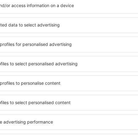
Vedi più hotel in Rifle
Rifle – i miglior
Rifle, in modo che ogni
Una varietà di servizi e una
o alle sue esigenze.
elementi chiave di un hotel a
inclusive oppure un hotel con
hotel in Rifle garantiscono il
emazione economica? Con il
gamma di servizi per gli ospiti.
 un alloggio per tutte le
offrono la migliore posizione
ione desiderata e lo standard
vicinanze. Gli ospiti possono
amento e le opzioni di
scegliere una camera o una 
ovano proprio nel cuore delle
loro esigenze. È probabile ch
n po' più lontani dalla folla.
un menù variegato, delle a
 più lunga, ma sono anche
fitness, nonché attività per
o c'è così tanto da vedere
Rifle è la scelta perfetta pe
e inizia subito a fare le
d'affari, così come per le a
affari!
workshop per i propri dipend