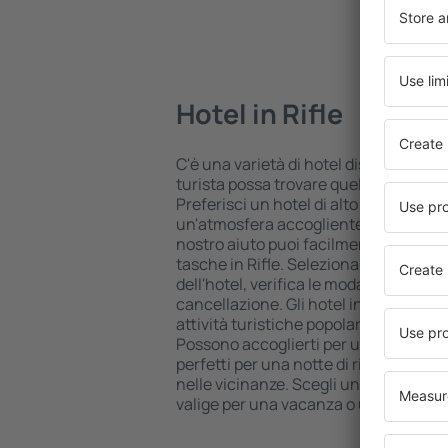
Hotel in Rifle
C'è una varietà di hotel disponibili in 
turista possa trovare quello più adatt
Preferisci un hotel di alto livello all 
un'atmosfera accogliente e una sist
nostro aiuto puoi facilmente prenotare
tasche in Rifle. Seleziona la destinaz
dell'hotel, verifica le modalità di pag
cancellazione. Gli hotel in Rifle si tr
attività turistiche popolari, ma anche u
Possono accoglierti per una vacanza
perfetti per una notte di riposo quand
nelle vicinanze. Scegli un hotel per te 
valige per una vacanza o un viaggio d'