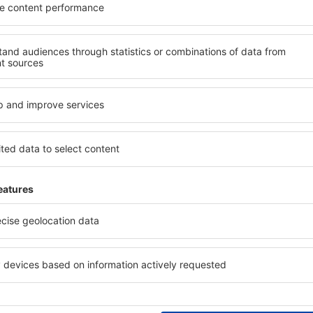
fle?
Quali servizi posso t
n Rifle è utilizzare il
Gli hotel in Rifle hanno vari
 ampio database con una
gli ospiti. I più comuni sono
vare quello che stai cercando.
benessere con SPA, mini bar
seleziona il luogo, scegli la
commerciale, zona pranzo, a
 il numero degli ospiti e le
gratuito e opuscoli informati
ca ti mostreranno gli alloggi
interessanti della zona. Alc
i facilmente controllare la
trasporto da e per l'aeropor
 modalità di pagamento e la
visitare i luoghi di interesse i
 Rifle?
Quanto costa una not
 è una soluzione che ti farà
Il prezzo per notte in Rifle p
 motore di ricerca hotel in
classificazione a stelle e dal
e tue esigenze. Molti hanno
un hotel di medio livello pu
onsente di risparmiare
Gli hotel a cinque stelle acco