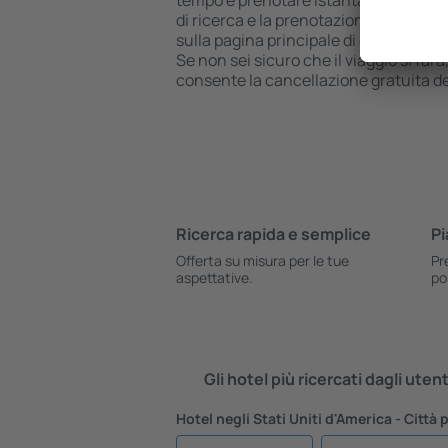
tempo e prenotare istantaneamente il v
di ricerca e la prenotazione di hotel 
sulla pagina principale di eSkyTravel.i
Se non sei sicuro che il viaggio si farà
consente la cancellazione gratuita d
Ricerca rapida e semplice
Pi
Offerta su misura per le tue
Pr
aspettative.
po
Gli hotel più ricercati dagli uten
Hotel negli Stati Uniti d'America - Città 