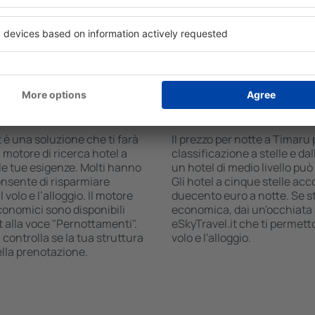
 il numero degli ospiti e le
commerciale, zona pranzo, a
ca ti mostreranno gli alloggi
gratuito e opuscoli informati
i facilmente controllare la
interessanti della zona. Alc
 modalità di pagamento e la
trasporto da e per l'aeropor
visitare i luoghi di interesse
 Timaru?
Quanto costa una no
 è una soluzione che ti farà
Il prezzo per notte a Timaru
 motore di ricerca hotel a
classificazione a stelle e dal
lle tue esigenze. Molti hanno
un hotel di medio livello pu
onsente di risparmiare
Gli hotel a cinque stelle acco
olo e l’alloggio. Il motore
duecento euro a notte. Se 
economici sono disponibili
economica, dai un'occhiata a
t alla voce "Pernottamenti".
eSkyTravel.it che ti permet
, controlla se la tua struttura
volo e l'alloggio.
ella prenotazione.