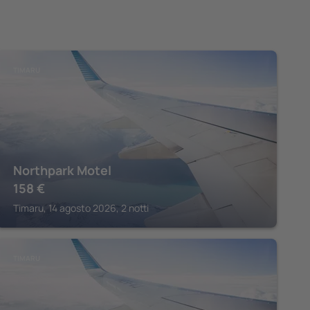
TIMARU
Northpark Motel
158
€
Timaru, 14 agosto 2026, 2 notti
TIMARU