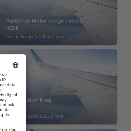
Parklands Motor Lodge Timaru
163
€
Timaru, 14 agosto 2026, 2 notti
TIMARU
Fitzgerald on King
200
€
Timaru, 14 agosto 2026, 2 notti