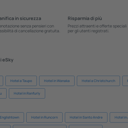
anifica in sicurezza
Risparmia di più
enotazione senza pensieri con
Prezzi attraenti e offerte speciali
ssibilità di cancellazione gratuita.
per gli utenti registrati.
ti eSky
Hotel a Taupo
Hotel in Wanaka
Hotel a Christchurch
au
Hotel in Ranfurly
 Englishtown
Hotel in Runcorn
Hotel in Santo Andre
Hotel in