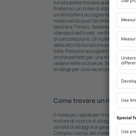
turista possa trovare quello più adatt
Preferisci un hotel di alto livello all 
un'atmosfera accogliente e una sist
nostro aiuto puoi facilmente prenotare
tasche a Timaru. Seleziona la destina
standard dell'hotel, verifica le modal
di cancellazione. Gli hotel a Timaru s
delle attività turistiche popolari, ma 
folla. Possono accoglierti per una va
anche perfetti per una notte di ripos
vedere nelle vicinanze. Scegli un hotel
le valige per una vacanza o un viaggio 
Come trovare un hotel a T
Il modo più rapido per trovare un hotel
motore di ricerca di alloggi eSky. Un
varietà di alloggi è la garanzia di tro
Compila i campi del motore di ricerca: 