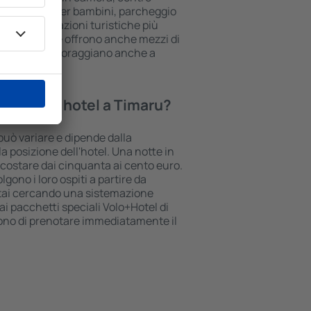
rea giochi per bambini, parcheggio
vi sulle attrazioni turistiche più
une strutture offrono anche mezzi di
to. A volte incoraggiano anche a
 a Timaru.
tte in un hotel a Timaru?
 può variare e dipende dalla
la posizione dell'hotel. Una notte in
ò costare dai cinquanta ai cento euro.
lgono i loro ospiti a partire da
stai cercando una sistemazione
i pacchetti speciali Volo+Hotel di
tono di prenotare immediatamente il