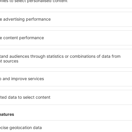
o alle sue esigenze.
elementi chiave di un hotel a
inclusive oppure un hotel con
hotel a Timaru garantiscono i
emazione economica? Con il
gamma di servizi per gli ospiti
 un alloggio per tutte le
offrono la migliore posizione
zione desiderata e lo
vicinanze. Gli ospiti possono
ità di pagamento e le opzioni
scegliere una camera o una 
i trovano proprio nel cuore
loro esigenze. È probabile ch
anche un po' più lontani dalla
un menù variegato, delle a
canza più lunga, ma sono
fitness, nonché attività per
o quando c'è così tanto da
Timaru è la scelta perfetta p
 per te e inizia subito a fare
viaggio d'affari, così come 
d'affari!
organizzare workshop per i p
imaru?
Quali servizi posso t
Timaru?
 a Timaru è utilizzare il
 ampio database con una
Gli hotel a Timaru hanno var
vare quello che stai cercando.
gli ospiti. I più comuni sono
seleziona il luogo, scegli la
benessere con SPA, mini bar