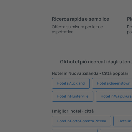
Ricerca rapida e semplice
Pi
Offerta su misura per le tue
Pr
aspettative.
po
Gli hotel più ricercati dagli uten
Hotel in Nuova Zelanda - Città popolari
Hotel a Auckland
Hotel a Queenstown
Hotel in Hunterville
Hotel in Waipukur
I migliori hotel - città
Hotel in Porto Potenza Picena
Hotel in