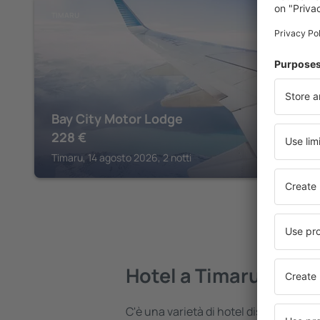
TIMARU
Bay City Motor Lodge
228
€
Timaru, 14 agosto 2026, 2 notti
Hotel a Timaru
C'è una varietà di hotel disponibili a