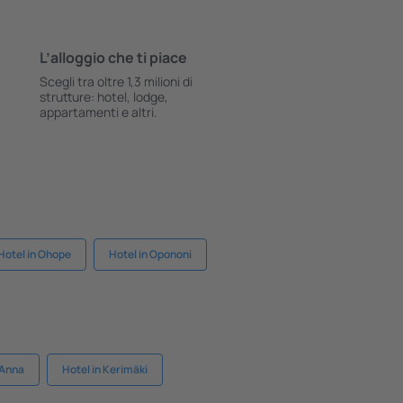
L’alloggio che ti piace
Scegli tra oltre 1,3 milioni di
strutture: hotel, lodge,
appartamenti e altri.
Hotel in Ohope
Hotel in Opononi
 Anna
Hotel in Kerimäki