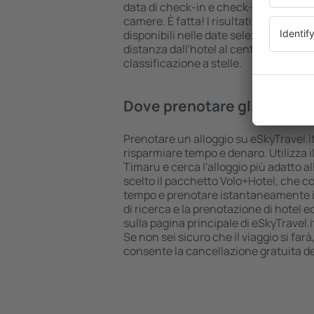
data di check-in e check-out, aggiungi
camere. È fatta! I risultati della ricer
disponibili nelle date selezionate. Puo
distanza dall'hotel al centro città, le
classificazione a stelle.
Dove prenotare gli hotel a
Prenotare un alloggio su eSkyTravel.it
risparmiare tempo e denaro. Utilizza il
Timaru e cerca l'alloggio più adatto a
scelto il pacchetto Volo+Hotel, che c
tempo e prenotare istantaneamente il v
di ricerca e la prenotazione di hotel 
sulla pagina principale di eSkyTravel.i
Se non sei sicuro che il viaggio si farà
consente la cancellazione gratuita d