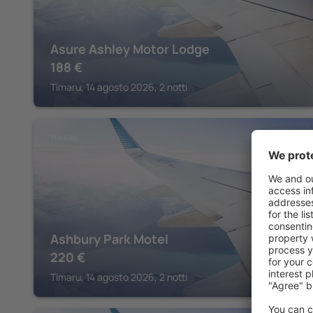
Asure Ashley Motor Lodge
188
€
Timaru, 14 agosto 2026, 2 notti
TIMARU
Ashbury Park Motel
220
€
Timaru, 14 agosto 2026, 2 notti