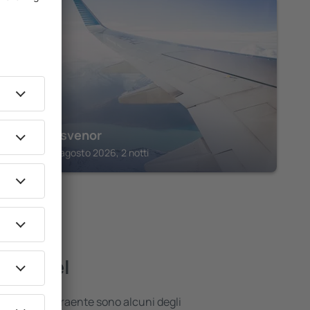
TIMARU
The Grosvenor
Timaru, 14 agosto 2026, 2 notti
ori hotel
 posizione attraente sono alcuni degli