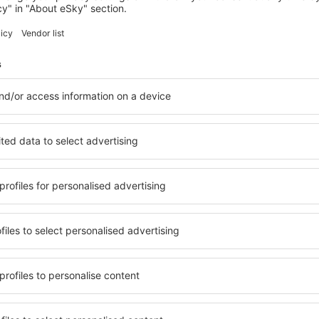
TIMARU
Anchor Motel
155
€
Timaru, 14 agosto 2026, 2 notti
Vedi più hotel a Timaru
Timaru – i migli
 Timaru, in modo che ogni
Una varietà di servizi e una