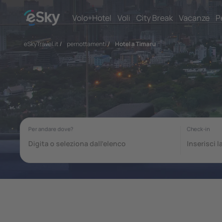
Volo+Hotel
Voli
City Break
Vacanze
P
eSkyTravel.it
/
pernottamenti
/
Hotel a Timaru