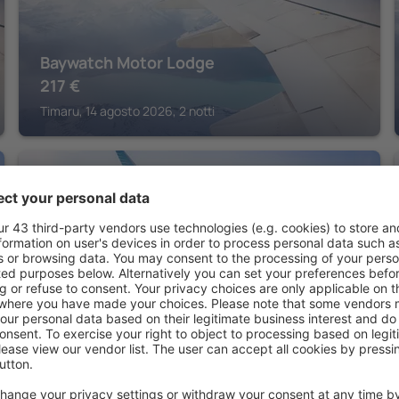
Baywatch Motor Lodge
217
€
Timaru, 14 agosto 2026, 2 notti
TIMARU
The Coast Motel
165
€
Timaru, 14 agosto 2026, 2 notti