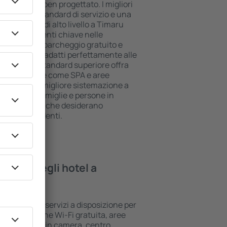
ll inclusive ben progettato. I migliori
l più alto standard di servizio e una
. Gli alloggi di alto livello a Timaru
 e i divertimenti chiave nelle
 utilizzare il parcheggio gratuito e
suite che si adatti perfettamente alle
e l'hotel di standard superiore offra
ree benessere come SPA e aree
 bambini. La migliore sistemazione a
er coppie, famiglie e persone in
per le aziende che desiderano
ropri dipendenti.
rovare negli hotel a
i standard e servizi a disposizione per
 la connessione Wi-Fi gratuita, aree
/cassaforte in camera, centro