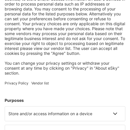
Scegli tra oltre 1,3 milioni di strutture: hotel, lodge,
appartamenti e altri.
Le strutture più ricercate dagli utenti eSky
Pernottamenti in Messico - Città popolari
Pernottamenti a Città del Messico
Pernottamenti in Playa del Carmen
Pernottamenti a Mazatlán
Pernottamenti a Cancun
Pernottamenti a Puerto Vallarta
Pernottamenti in San Blas
Pernottamenti in Chacala
Pernottamenti in Playa Mujeres
Pernottamenti in Orizaba
Pernottamenti Colon