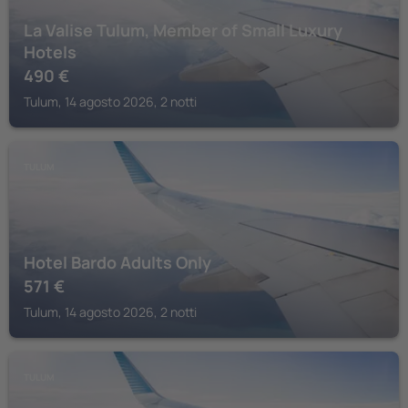
La Valise Tulum, Member of Small Luxury
Hotels
490
€
Tulum, 14 agosto 2026, 2 notti
TULUM
Hotel Bardo Adults Only
571
€
Tulum, 14 agosto 2026, 2 notti
TULUM