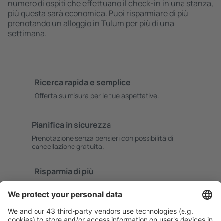
numero di ospiti che effettuano il check-in in una stanza,
più questa sarà economica. Puoi risparmiare di più
prenotando un alloggio in Tulum per più di una
settimana.
Ricerca rapida e semplice
Offerta su misura per le tue aspettative.
Pianifica in sicurezza
Prenotazione senza pensieri con possibilità di
cancellazione gratuita.
Risparmia di più
Prezzi attraenti e offerte speciali per gli utenti registrati.
L’alloggio che ti piace