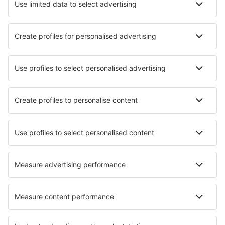
Le migliori sistemazioni - città
Pernottamenti in Wehingen
Pernottamenti in Tarifa
Pernottamenti in Karterados
Pernottamenti in Zubovići
Pernottamenti in Olszanica
Pernottamenti in Attendorn
Pernottamenti in Chacabuco
Pernottamenti in Blandford
Pernottamenti in Urrizola-Galain
Pernottamenti in Aabenraa
Le migliori sistemazioni - zone
Pernottamenti in Nayarit
Pernottamenti in Campeche
Pernottamenti in Quintana Roo
Pernottamenti in Aguascalientes
Pernottamenti in Morelos
Pernottamenti in Blyde River Canyon Nature Reserve