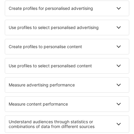
Le migliori sistemazioni - città
Pernottamenti in Wendake
Pernottamenti in Augst
Pernottamenti in Pawling
Pernottamenti in Raanujärvi
Pernottamenti Iguaba Grande
Pernottamenti in Montels
Pernottamenti a Shantou
Pernottamenti in Kapal
Pernottamenti in Sandved
Pernottamenti in Sarbinowo
Le migliori sistemazioni - zone
Pernottamenti in Val d''Aosta
Pernottamenti in Val di Peio
Pernottamenti in Val Rendena
Pernottamenti in Marche
Pernottamenti in Italy - ski
Pernottamenti a La Plagne
Pernottamenti in Woodbush Forest Reserve