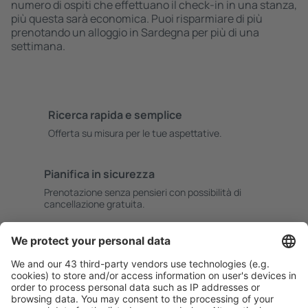
numero di ospiti che effettuano il check-in in una stanza,
più questa sarà economica. Puoi risparmiare di più
prenotando un alloggio in Sardegna per più di una
settimana.
Ricerca rapida e semplice
Offerta su misura per le tue aspettative.
Pianifica in sicurezza
Prenotazione senza pensieri con possibilità di
cancellazione gratuita.
Risparmia di più
Prezzi attraenti e offerte speciali per gli utenti registrati.
L’alloggio che ti piace