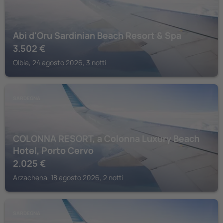
Abi d'Oru Sardinian Beach Resort & Spa
3.502
€
Olbia, 24 agosto 2026, 3 notti
SARDEGNA
COLONNA RESORT, a Colonna Luxury Beach
Hotel, Porto Cervo
2.025
€
Arzachena, 18 agosto 2026, 2 notti
SARDEGNA