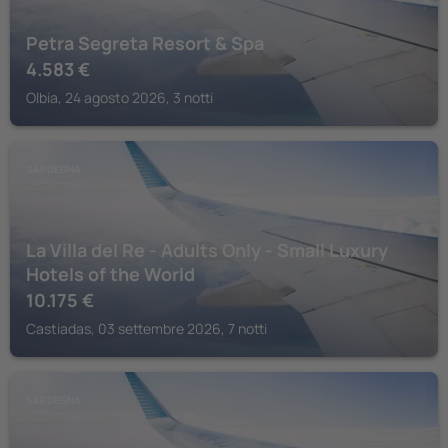
Petra Segreta Resort & Spa
4.583
€
Olbia, 24 agosto 2026, 3 notti
SARDEGNA
La Villa del Re - Adults Only - Small Luxury
Hotels of the World
10.175
€
Castiadas, 03 settembre 2026, 7 notti
SARDEGNA