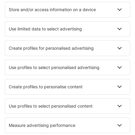
Pernottamenti a Punta Gorda
Le migliori sistemazioni - città
Pernottamenti in Pietrasanta
Pernottamenti in Bourne End
Pernottamenti in Montaione
Pernottamenti in Blackburn
Pernottamenti in Vethuizen
Pernottamenti in Altheim
Pernottamenti in Sant Cebria De Vallalta
Pernottamenti in Reze
Pernottamenti in Isernia
Pernottamenti in Chateaubourg
Le migliori sistemazioni - zone
Pernottamenti in Arizona
Pernottamenti Crater Lake
Pernottamenti a Pensacola Beach
Pernottamenti ad Aspen