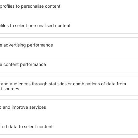
e esigenze. Puoi usufruire di
include strutture per viaggia
ttrezzate con numerosi
e gruppi. I visitatori posson
rti per diversi giorni
che offrono la massima priva
ure in Bavarian Alps sono
Alps. I servizi nelle vicinanz
rto e in quartieri o zone
pubblici, i negozi, i punti ven
ttare la struttura alle tue
garantiscono un'ottima vac
.
Se sei alla ricerca di un allo
 in anticipo, puoi stare
qualcosa di adatto a te in poc
azione sarai in grado di
necessario per le tue vacanze
nquillità, senza dover cercare
destinazione scelta. Potrai p
utture. Prenota la tua
Alps in strutture con servizi 
Alps e godrai di
per chi viaggia con animali 
gio.
varian Alps?
Quali servizi offrono
in Bavarian Alps utilizzando
I servizi dell'hotel in Bavari
destinazione e le date di
prenotata e dal numero di ste