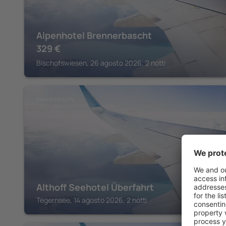
Alpenhotel Brennerbascht
329
€
Bischofswiesen, 26 agosto 2026, 2 notti
BAVARIAN ALPS
Althoff Seehotel Überfahrt
Tegernsee, 14 agosto 2026, 2 notti