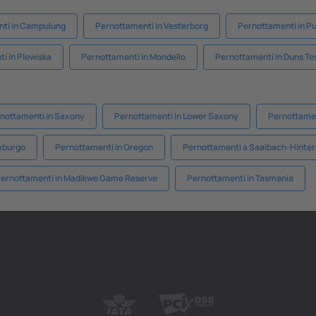
ti in Campulung
Pernottamenti in Vesterborg
Pernottamenti in P
i in Plewiska
Pernottamenti in Mondello
Pernottamenti in Duns T
nottamenti in Saxony
Pernottamenti in Lower Saxony
Pernottamen
emburgo
Pernottamenti in Oregon
Pernottamenti a Saalbach-Hint
ernottamenti in Madikwe Game Reserve
Pernottamenti in Tasmania