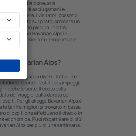
olo cottura, balcone, aria
è e caffè, set di asciugamani e
le nelle camere. I visitatori possono
heggio gratuito sul posto, ordinare un
re un hotel con piscina. Inoltre,
oro alloggio in Bavarian Alps in
vizio di trasferimento aeroportuale.
gio in Bavarian Alps?
ian Alps è legato a diversi fattori. Le
cludono locande, ostelli e campeggi,
 hotel e le suite. Il costo della
ata del viaggio, dalla durata del
ospiti. Per gli alloggi, Bavarian Alps è
le tariffe migliori si trovano in bassa
ro di ospiti che effettuano il check-in
rà economica. Puoi risparmiare di più
varian Alps per più di una settimana.