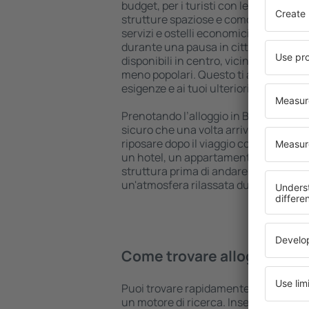
budget, per i turisti con le più svariat
strutture spaziose e comodamente a
servizi e ostelli economici per trattene
durante una pausa in città. Le strutt
disponibili in centro, vicino all'aeropo
meno popolari. Questo ti aiuterà a ada
esigenze e ai tuoi ulteriori programmi
Prenotando l’alloggio in Bavarian Alps
sicuro che una volta arrivato a destin
riposare dopo il viaggio con tutta tra
un hotel, un appartamento o altre str
struttura prima di andare to Bavarian 
un'atmosfera rilassata durante il viag
Come trovare alloggi in Ba
Puoi trovare rapidamente un alloggio 
un motore di ricerca. Inserisci la tua 