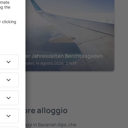
BAVARIAN ALPS
Hotel Vier Jahreszeiten Berchtesgaden
Berchtesgaden, 14 agosto 2026, 2 notti
il migliore alloggio
fferta di alloggi in Bavarian Alps, che