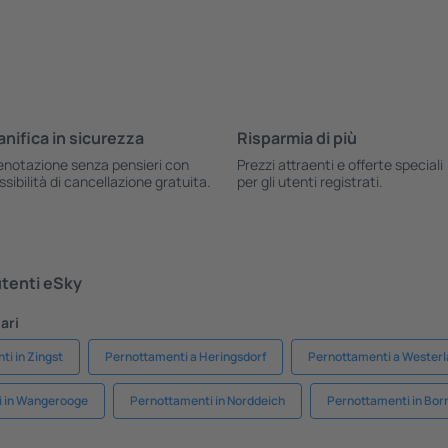
anifica in sicurezza
Risparmia di più
enotazione senza pensieri con
Prezzi attraenti e offerte speciali
ssibilità di cancellazione gratuita.
per gli utenti registrati.
 utenti eSky
ari
i in Zingst
Pernottamenti a Heringsdorf
Pernottamenti a Wester
i in Wangerooge
Pernottamenti in Norddeich
Pernottamenti in Bor