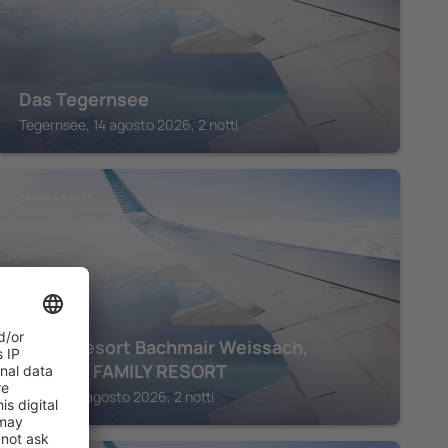
Das Tegernsee
Tegernsee, 14 agosto 2026, 2 notti
BAVARIAN ALPS
Spa & Resort Bachmair Weissach,
LUXURY FAMILY RESORT
Kreuth, 14 agosto 2026, 2 notti