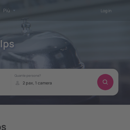
Più
Log in
lps
!
ps