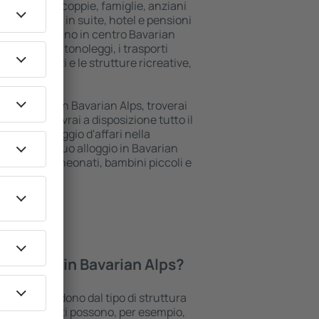
tori singoli, coppie, famiglie, anziani
o soggiornare in suite, hotel e pensioni
cy e si trovano in centro Bavarian
e, come gli autonoleggi, i trasporti
dita di servizi e le strutture ricreative,
anza.
ggio di lusso in Bavarian Alps, troverai
hi istanti. Avrai a disposizione tutto il
 o il tuo viaggio d'affari nella
renotare il tuo alloggio in Bavarian
per disabili, neonati, bambini piccoli e
domestici.
 gli hotel in Bavarian Alps?
an Alps dipendono dal tipo di struttura
lle. Gli ospiti possono, per esempio,