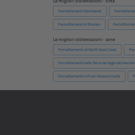
Le migliori sistemazioni - città
Pernottamenti Montseret
Pernottamen
Pernottamenti in Shunan
Pernottament
Le migliori sistemazioni - zone
Pernottamenti on North Sea Coast
Per
Pernottamenti nella Terra dei laghi del Mecl
Pernottamenti in Friuli-Venezia Giulia
P