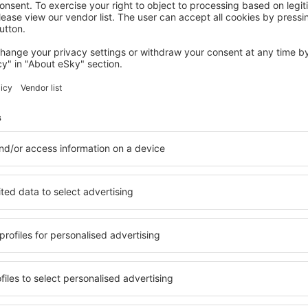
BAVARIAN ALPS
HomeHotel Salzberg
Berchtesgaden, 14 agosto 2026, 2 notti
Controlla altre offerte in Bavarian Alps
arian Alps
Bavarian Alps - 
 alloggi che soddisfano ogni
Puoi scegliere tra un'ampia o