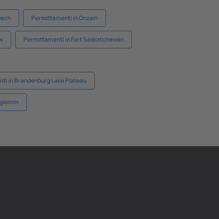
uech
Pernottamenti in Onzain
ew
Pernottamenti in Fort Saskatchewan
ti in Brandenburg Lake Plateau
erglemm