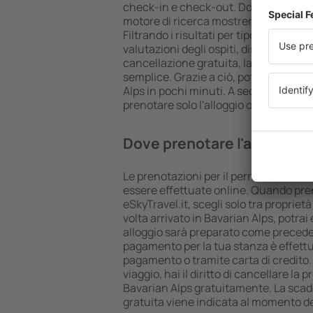
check-in e check-out. Dopo aver scelto
motore di ricerca mostrerà gli alloggi 
Filtrando i risultati per tipologia di st
valutazioni degli ospiti, distanza dal 
cancellazione gratuita, la ricerca di u
semplice. Grazie a ciò, potrai trovare i
Alps in pochi minuti. A seconda delle 
prenotare solo l'alloggio oppure il volo 
Dove prenotare l'alloggio i
Le prenotazioni per il pernottamento
essere effettuate online. Quando pren
eSkyTravel.it, scegli solo tra proprietà
volta arrivato in Bavarian Alps, potrai
alloggio sarà preparato come preced
pagamento per la tua stanza è effettu
pagamento o tramite carta di credito.
viaggio, hai il diritto di cancellare la 
Bavarian Alps gratuitamente. La scad
gratuita viene indicata al momento del