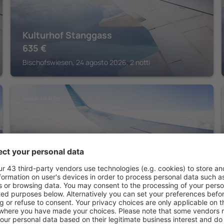
Kulturhof Stanggass
635
€
Bischofswiesen, 24 agosto 2026, 2 notti
BAVARIAN ALPS
Parkhotel Egerner Höfe
Tegernsee, 14 agosto 2026, 2 notti