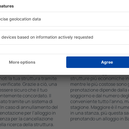
 il numero di viaggiatori, il
usufruire di camere con ang
disponibili in Bavarian Alps.
condizionata, bollitore per t
ruttura, numero di stelle,
accesso a Internet disponibi
centro e opzione di
inoltre usufruire di un parc
n alloggio risulterà molto più
pasto al ristorante o sceglie
l tuo alloggio in Bavarian
possono anche prenotare il l
tue esigenze, potrai
strutture che offrono un ser
e l’hotel.
n Bavarian Alps?
Quanto costa l'allog
 in Bavarian Alps possono
Il costo dell'alloggio in Bavar
oti la tua struttura tramite
strutture più economiche in
 verificate. Grazie a ciò, una
mentre le più costose sono gli
 essere sicuro che il tuo
prenotazione dipende dalla d
entemente concordato. Il
soggiorno e dal numero degli 
ato tramite un sistema di
conveniente tutto l'anno, ma 
 In caso di annullamento del
stagione. Maggiore è il nume
prenotazione per l’alloggio in
in una stanza, più questa sa
enza per la cancellazione
prenotando un alloggio in Ba
la ricerca della struttura.