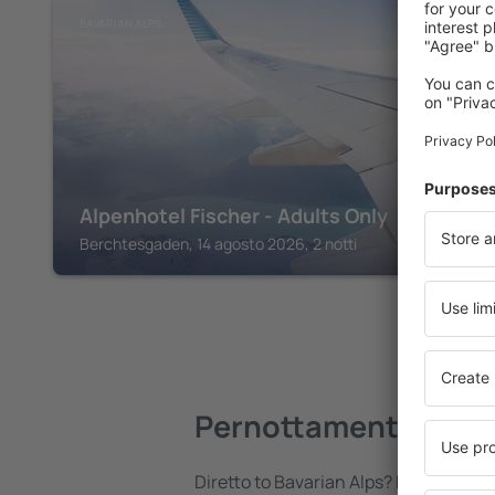
BAVARIAN ALPS
Alpenhotel Fischer - Adults Only
Berchtesgaden, 14 agosto 2026, 2 notti
Pernottamenti in Bav
Diretto to Bavarian Alps? Puoi trovare