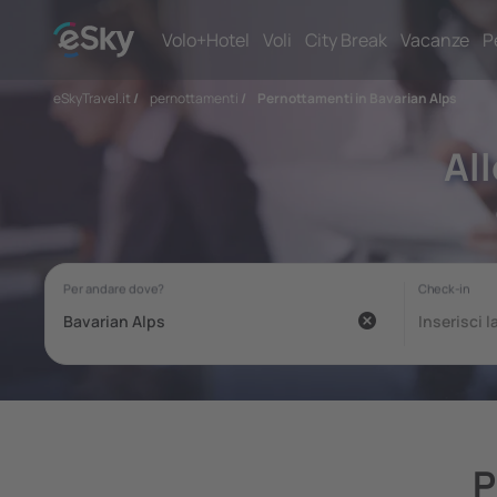
Volo+Hotel
Voli
City Break
Vacanze
P
eSkyTravel.it
/
pernottamenti
/
Pernottamenti in Bavarian Alps
Al
P