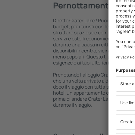
Pernottamenti Crate
Diretto Crater Lake? Puoi trovare all
budget, per i turisti con le più svariat
strutture spaziose e comodamente a
servizi e ostelli economici per trattene
durante una pausa in città. Le strutt
disponibili in centro, vicino all'aeropo
meno popolari. Questo ti aiuterà a ada
esigenze e ai tuoi ulteriori programmi
Prenotando l’alloggio Crater Lake in a
che una volta arrivato a destinazione 
dopo il viaggio con tutta tranquillità
hotel, un appartamento o altre struttu
prima di andare Crater Lake e godrai 
durante il viaggio.