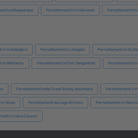
enti a Albuquerque
Pernottamenti in Hollywood
Pernottamenti in 
i in Huhdasjärvi
Pernottamenti in Llangain
Pernottamenti in Drute
i in Wetherby
Pernottamenti in Floh-Seligenthal
Pernottamenti in
es
Pernottamenti nelle Great Smoky Mountains
Pernottamenti a Pa
 in Texas
Pernottamenti sul Lago di Como
Pernottamenti in Warmi
menti a Colca Canyon