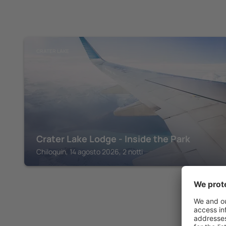
CRATER LAKE
Crater Lake Lodge - Inside the Park
Chiloquin, 14 agosto 2026, 2 notti