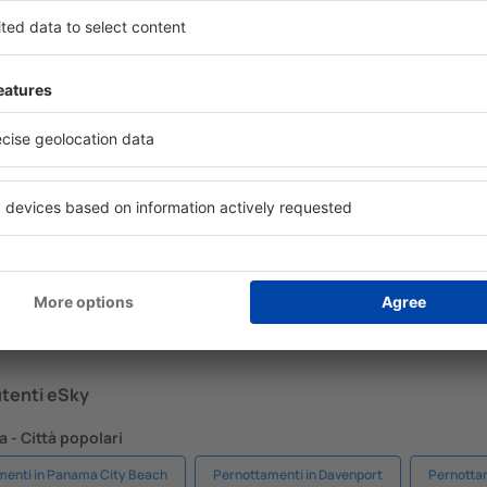
 In caso di annullamento del
stagione. Maggiore è il nume
prenotazione per l’alloggio
in una stanza, più questa sa
za per la cancellazione
prenotando un alloggio Crat
la ricerca della struttura.
anifica in sicurezza
Risparmia di più
enotazione senza pensieri con
Prezzi attraenti e offerte speciali
ssibilità di cancellazione gratuita.
per gli utenti registrati.
 utenti eSky
a - Città popolari
menti in Panama City Beach
Pernottamenti in Davenport
Pernotta