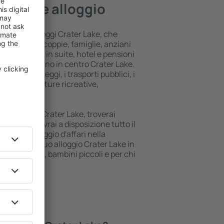
 migliore alloggio
fferta di alloggi Crater Lake, che
tori singoli, coppie, famiglie, anziani
o soggiornare in suite, hotel e pensioni
cy e si trovano in centro Crater Lake.
e gli autonoleggi, i trasporti pubblici, i
izi e le strutture ricreative,
anza.
ggio di lusso Crater Lake, troverai
hi istanti. Avrai a disposizione tutto il
 o il tuo viaggio d'affari nella
renotare il tuo alloggio Crater Lake in
bili, neonati, bambini piccoli e per chi
ci.