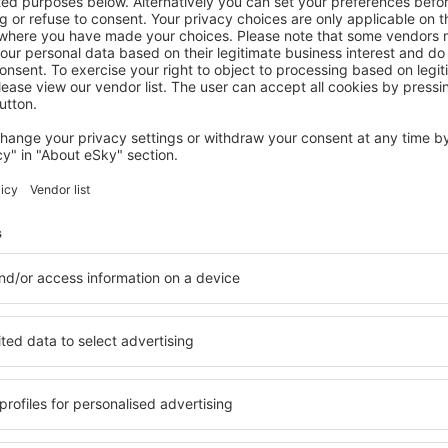
r Lake
Crater Lake - il
oggi che soddisfano ogni
Puoi scegliere tra un'ampia o
e esigenze. Puoi usufruire di
include strutture per viaggia
ttrezzate con numerosi
e gruppi. I visitatori posson
rti per diversi giorni
che offrono la massima priva
ure Crater Lake sono
I servizi nelle vicinanze, com
rto e in quartieri o zone
negozi, i punti vendita di serv
ttare la struttura alle tue
garantiscono un'ottima vac
.
Se sei alla ricerca di un allo
nticipo, puoi stare sicuro
qualcosa di adatto a te in poc
sarai in grado di riposare
necessario per le tue vacanze
, senza dover cercare un
destinazione scelta. Potrai p
re. Prenota la tua struttura
strutture con servizi per disa
di un'atmosfera rilassata
viaggia con animali domesti