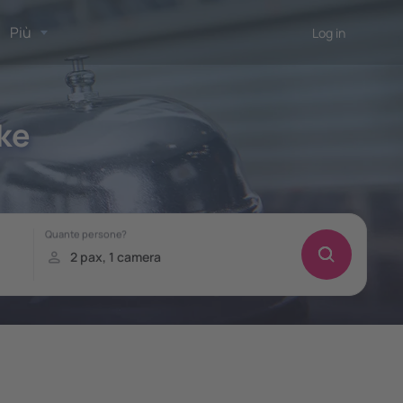
Più
Log in
ke