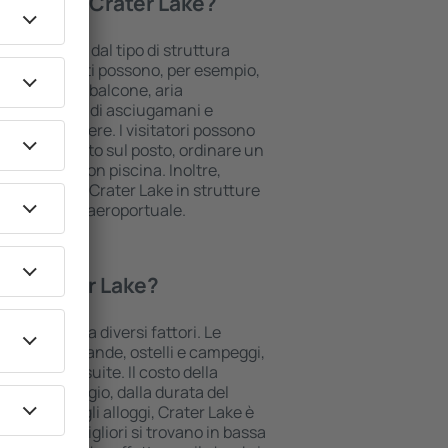
 gli hotel Crater Lake?
ke dipendono dal tipo di struttura
lle. Gli ospiti possono, per esempio,
olo cottura, balcone, aria
è e caffè, set di asciugamani e
le nelle camere. I visitatori possono
heggio gratuito sul posto, ordinare un
re un hotel con piscina. Inoltre,
oro alloggio Crater Lake in strutture
rasferimento aeroportuale.
gio Crater Lake?
ake è legato a diversi fattori. Le
cludono locande, ostelli e campeggi,
 hotel e le suite. Il costo della
ata del viaggio, dalla durata del
ospiti. Per gli alloggi, Crater Lake è
le tariffe migliori si trovano in bassa