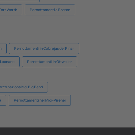
Fort Worth
Pernottamenti a Boston
n
Pernottamenti in Cabrejas del Pinar
 Leenane
Pernottamenti in Ottweiler
rco nazionale di Big Bend
a
Pernottamenti nel Midi-Pirenei