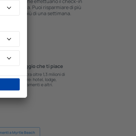
ro di ospiti che effettuano il check-in
rà economica. Puoi risparmiare di più
er Lake per più di una settimana.
L’alloggio che ti piace
Scegli tra oltre 1,3 milioni di
strutture: hotel, lodge,
appartamenti e altri.
menti a Myrtle Beach