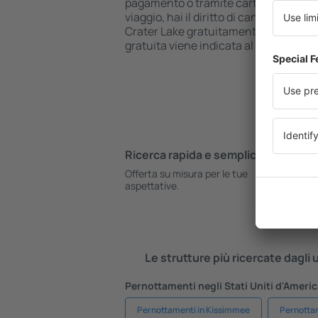
pagamento o tramite carta di credito.
viaggio, hai il diritto di cancellare la 
Crater Lake gratuitamente. La scaden
gratuita viene indicata al momento del
Ricerca rapida e semplice
Pi
Offerta su misura per le tue
Pr
aspettative.
po
Le strutture più ricercate dagli
Pernottamenti negli Stati Uniti d'Americ
Pernottamenti in Kissimmee
Pernotta