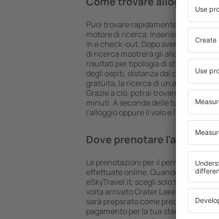
Come trovare alloggi Crate
Puoi trovare rapidamente un alloggio 
motore di ricerca. Inserisci la tua des
in e check-out. Dopo aver scelto il num
di ricerca mostrerà gli alloggi disponib
risultati per tipologia di struttura, nu
degli ospiti, distanza dal centro e op
gratuita, la ricerca di un alloggio risu
Grazie a ciò, potrai trovare il tuo allo
minuti. A seconda delle tue esigenze,
l'alloggio oppure il volo e l’hotel.
Dove prenotare l'alloggio 
Le prenotazioni per il pernottamento
effettuate online. Quando prenoti la 
eSkyTravel.it, scegli solo tra proprietà
volta arrivato Crater Lake, potrai esse
sarà preparato come precedentement
pagamento per la tua stanza è effettu