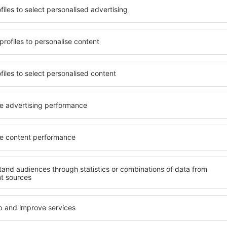
r Lake?
Quali servizi offrono
Crater Lake utilizzando un
I servizi dell'hotel Crater La
tinazione e le date di check-
prenotata e dal numero di ste
ero di viaggiatori, il motore
usufruire di camere con ang
ili Crater Lake. Filtrando i
condizionata, bollitore per t
mero di stelle, valutazioni
accesso a Internet disponibi
zione di cancellazione
inoltre usufruire di un parc
lterà molto più semplice.
pasto al ristorante o sceglie
ggio Crater Lake in pochi
possono anche prenotare il l
 potrai prenotare solo
che offrono un servizio di t
Crater Lake?
Quanto costa l'allog
 Crater Lake possono essere
Il costo dell'alloggio Crater L
tua struttura tramite
strutture più economiche in
 verificate. Grazie a ciò, una
mentre le più costose sono gli
re sicuro che il tuo alloggio
prenotazione dipende dalla d
e concordato. Il
soggiorno e dal numero degli 
ato tramite un sistema di
conveniente tutto l'anno, ma 