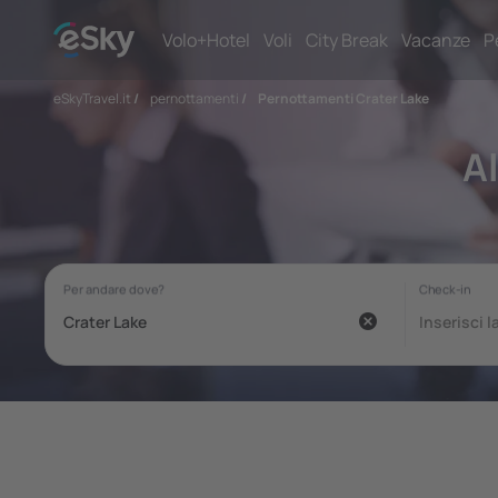
Volo+Hotel
Voli
City Break
Vacanze
P
eSkyTravel.it
/
pernottamenti
/
Pernottamenti Crater Lake
A