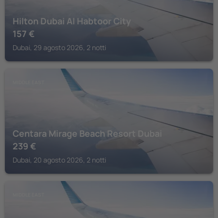
Hilton Dubai Al Habtoor City
157
€
Dubai, 29 agosto 2026, 2 notti
MIDDLE EAST
Centara Mirage Beach Resort Dubai
239
€
Dubai, 20 agosto 2026, 2 notti
MIDDLE EAST