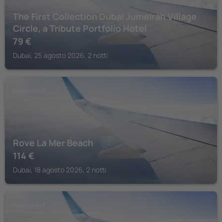
The First Collection Dubai Jumeirah Village
Circle, a Tribute Portfolio Hotel
79
€
Dubai, 25 agosto 2026, 2 notti
MIDDLE EAST
Rove La Mer Beach
114
€
Dubai, 18 agosto 2026, 2 notti
MIDDLE EAST