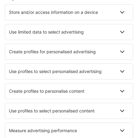
Scegli tra oltre 1,3 milioni di strutture: hotel, lodge,
appartamenti e altri.
Le strutture più ricercate dagli utenti eSky
Pernottamenti nel Medio Oriente - Città popolari
Le migliori sistemazioni - città
Pernottamenti in Grasellenbach
Pernottamenti in Piso Livadi
Pernottamenti in Obermodern
Pernottamenti in Aguiar da Beira
Pernottamenti in Porano
Pernottamenti in Montecatini Val di Cecina
Pernottamenti in Pawłówek k. Bydgoszczy
Pernottamenti in Bekana Island
Pernottamenti in Antrialgo